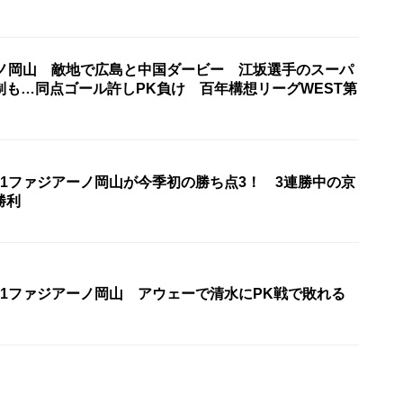
ーノ岡山 敵地で広島と中国ダービー 江坂選手のスーパ
制も…同点ゴール許しPK負け 百年構想リーグWEST第
J1ファジアーノ岡山が今季初の勝ち点3！ 3連勝中の京
勝利
J1ファジアーノ岡山 アウェーで清水にPK戦で敗れる