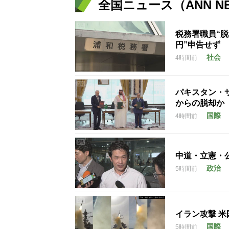
全国ニュース（ANN N
税務署職員“脱
円”申告せず
社会
4時間前
パキスタン・
からの脱却か
国際
4時間前
中道・立憲・
政治
5時間前
イラン攻撃 
国際
5時間前