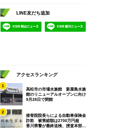
LINE友だち追加
アクセスランキング
1
高松市の市場水族館 新屋島水族
館のリニューアルオープンに向け
9月28日で閉館
2
接骨院院長らによる自動車保険金
詐欺 被害総額は2700万円超
香川県警が最終送検、捜査本部解