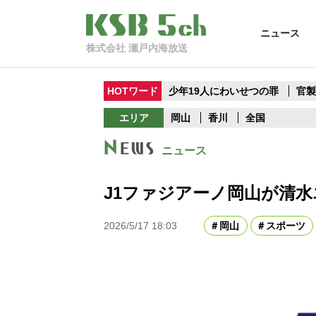
ニュース
株式会社 瀬戸内海放送
HOTワード
少年19人にわいせつの罪
官
エリア
岡山
香川
全国
ニュース
J1ファジアーノ岡山が清水
2026/5/17 18:03
岡山
スポーツ