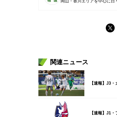
岡山・香川エリアを中心に日
関連ニュース
【速報】J3・
【速報】J1