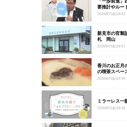
「一歩前進」
要推計やルー
2026/8/7(金)19:02
新見市の官製談
札 岡山
2026/8/7(金)18:57
香川のお正月
の喫茶スペー
2026/8/7(金)18:45
ミラーレス一
2026/8/7(金)18:39