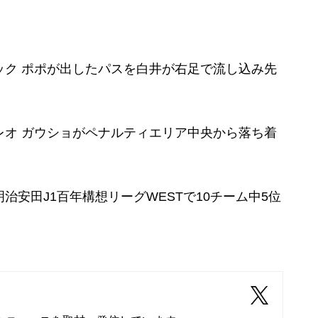
ック ポポが出したパスを白井が右足で流し込み先
レオ ガウショがペナルティエリア中央から落ち着
。
安田J1百年構想リーグWESTで10チーム中5位