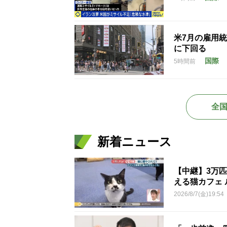
米7月の雇用統
に下回る
国際
5時間前
全
新着ニュース
【中継】3万
える猫カフェ 
2026/8/7(金)19:54