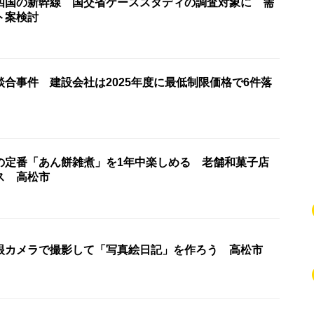
四国の新幹線 国交省ケーススタディの調査対象に 需
ト案検討
合事件 建設会社は2025年度に最低制限価格で6件落
の定番「あん餅雑煮」を1年中楽しめる 老舗和菓子店
ス 高松市
眼カメラで撮影して「写真絵日記」を作ろう 高松市