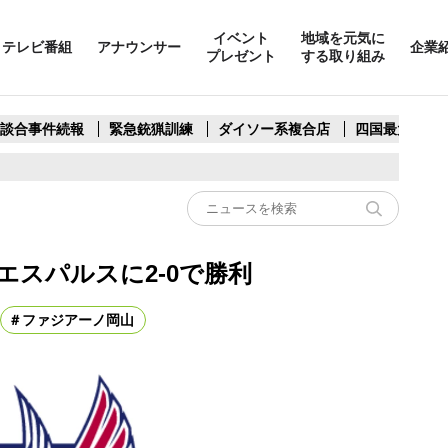
イベント
地域を元気に
テレビ番組
アナウンサー
企業
プレゼント
する取り組み
製談合事件続報
緊急銃猟訓練
ダイソー系複合店
四国最大スリ
エスパルスに2-0で勝利
ファジアーノ岡山