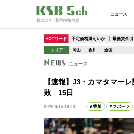
ニュース
株式会社 瀬戸内海放送
HOTワード
予定価格漏えいか
最低賃金引
エリア
岡山
香川
全国
ニュース
【速報】J3・カマタマーレ
敗 15日
2026/3/15 16:20
香川
スポーツ