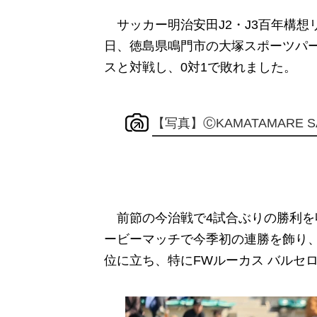
サッカー明治安田J2・J3百年構想リ
日、徳島県鳴門市の大塚スポーツパー
スと対戦し、0対1で敗れました。
【写真】ⒸKAMATAMARE S
前節の今治戦で4試合ぶりの勝利を
ービーマッチで今季初の連勝を飾り
位に立ち、特にFWルーカス バルセ