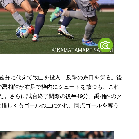
國分に代えて牧山を投入。反撃の糸口を探る。後
で禹相皓が右足で枠内にシュートを放つも、これ
た。さらに試合終了間際の後半49分、禹相皓のク
は惜しくもゴールの上に外れ、同点ゴールを奪う