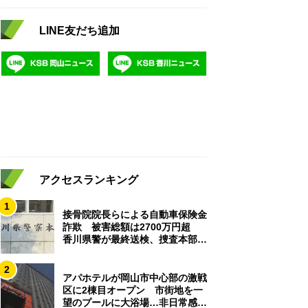
LINE友だち追加
アクセスランキング
1
接骨院院長らによる自動車保険金
詐欺 被害総額は2700万円超
香川県警が最終送検、捜査本部解
散
2
アパホテルが岡山市中心部の激戦
区に2棟目オープン 市街地を一
望のプールに大浴場…非日常感を