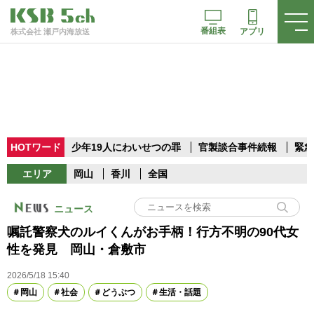
番組表
アプリ
株式会社 瀬戸内海放送
HOTワード
少年19人にわいせつの罪
官製談合事件続報
緊急
エリア
岡山
香川
全国
ニュース
嘱託警察犬のルイくんがお手柄！行方不明の90代女
性を発見 岡山・倉敷市
2026/5/18 15:40
岡山
社会
どうぶつ
生活・話題