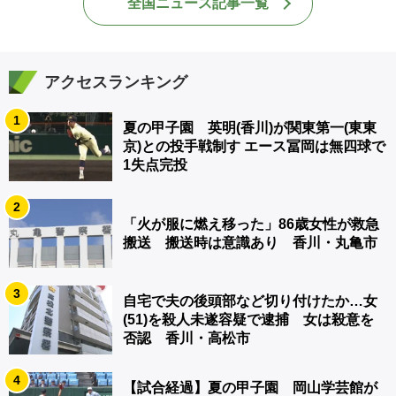
全国ニュース記事一覧
アクセスランキング
1
夏の甲子園 英明(香川)が関東第一(東東
京)との投手戦制す エース冨岡は無四球で
1失点完投
2
「火が服に燃え移った」86歳女性が救急
搬送 搬送時は意識あり 香川・丸亀市
3
自宅で夫の後頭部など切り付けたか…女
(51)を殺人未遂容疑で逮捕 女は殺意を
否認 香川・高松市
4
【試合経過】夏の甲子園 岡山学芸館が