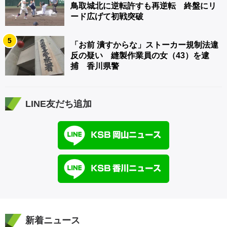
鳥取城北に逆転許すも再逆転 終盤にリ
ード広げて初戦突破
5
「お前 潰すからな」ストーカー規制法違
反の疑い 縫製作業員の女（43）を逮
捕 香川県警
LINE友だち追加
新着ニュース