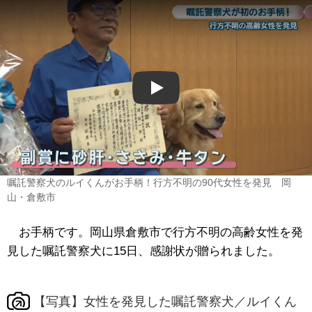
Play
嘱託警察犬のルイくんがお手柄！行方不明の90代女性を発見 岡
山・倉敷市
お手柄です。岡山県倉敷市で行方不明の高齢女性を発
見した嘱託警察犬に15日、感謝状が贈られました。
【写真】女性を発見した嘱託警察犬／ルイくん