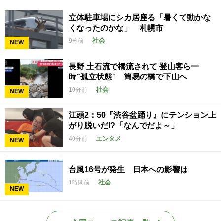
立体駐車場にシカ居座る「暑くて動かな
くなったのかな」 札幌市
社会
9分前
NEW
長野 土石流で橋流されて 登山客ら一
時“孤立状態” 簡易の橋で下山へ
社会
10分前
NEW
江頭2：50『渋谷盆踊り』にテンション上
がり脱いだ!?「なんでだよ～」
エンタメ
40分前
NEW
台風16号が発生 日本への影響は
社会
1時間前
NEW