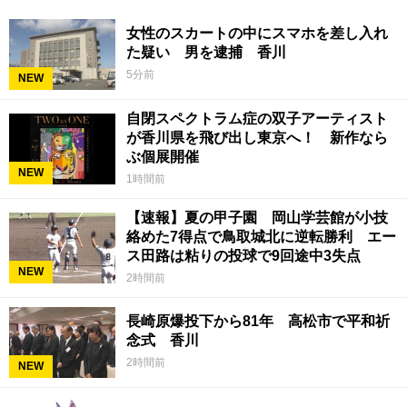
女性のスカートの中にスマホを差し入れ
た疑い 男を逮捕 香川
5分前
NEW
自閉スペクトラム症の双子アーティスト
が香川県を飛び出し東京へ！ 新作なら
ぶ個展開催
NEW
1時間前
【速報】夏の甲子園 岡山学芸館が小技
絡めた7得点で鳥取城北に逆転勝利 エー
ス田路は粘りの投球で9回途中3失点
NEW
2時間前
長崎原爆投下から81年 高松市で平和祈
念式 香川
2時間前
NEW