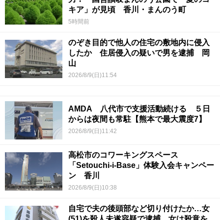
キア」が見頃 香川・まんのう町
5時間前
のぞき目的で他人の住宅の敷地内に侵入
したか 住居侵入の疑いで男を逮捕 岡
山
2026/8/9(日)11:54
AMDA 八代市で支援活動続ける ５日
からは夜間も常駐【熊本で最大震度7】
2026/8/9(日)11:42
高松市のコワーキングスペース
「Setouchi-i-Base」体験入会キャンペー
ン 香川
2026/8/9(日)10:38
自宅で夫の後頭部など切り付けたか…女
(51)を殺人未遂容疑で逮捕 女は殺意を