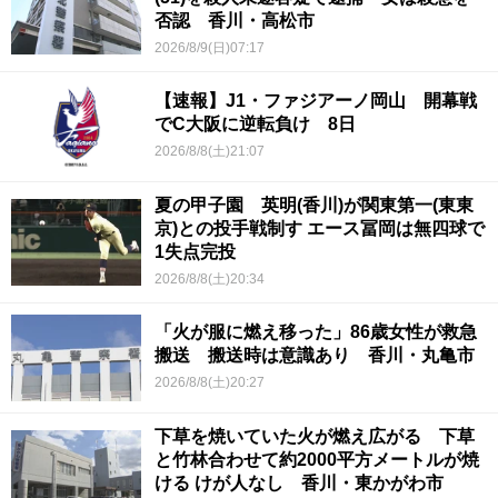
否認 香川・高松市
2026/8/9(日)07:17
【速報】J1・ファジアーノ岡山 開幕戦
でC大阪に逆転負け 8日
2026/8/8(土)21:07
夏の甲子園 英明(香川)が関東第一(東東
京)との投手戦制す エース冨岡は無四球で
1失点完投
2026/8/8(土)20:34
「火が服に燃え移った」86歳女性が救急
搬送 搬送時は意識あり 香川・丸亀市
2026/8/8(土)20:27
下草を焼いていた火が燃え広がる 下草
と竹林合わせて約2000平方メートルが焼
ける けが人なし 香川・東かがわ市