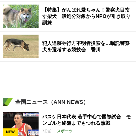
【特集】がんばれ愛ちゃん！警察犬目指
す柴犬 殺処分対象からNPOが引き取り
訓練
犯人追跡や行方不明者捜索を…嘱託警察
犬を選考する競技会 香川
全国ニュース（ANN NEWS）
バスケ日本代表 若手中心で国際試合 モ
ンゴルと終盤までもつれる熱戦
スポーツ
7分前
NEW