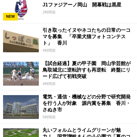
J1ファジアーノ岡山 開幕戦は黒星
2時間前
NEW
引き取ったイヌやネコたちの日常の一コ
マを募集 「卒業犬猫フォトコンテス
ト」 香川
4時間前
【試合経過】夏の甲子園 岡山学芸館が
鳥取城北に逆転許すも再逆転 終盤にリ
ード広げて初戦突破
4時間前
電気・通信・機械などの分野で研究開発
を行う人が対象 源内賞を募集 香川・
さぬき市
5時間前
丸いフォルムとライムグリーンが魅
力！ 国営讃岐まんのう公園で「夏のコ