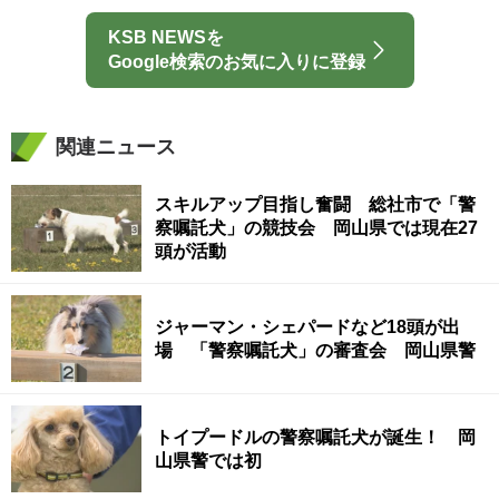
KSB NEWSを
Google検索のお気に入りに登録
関連ニュース
スキルアップ目指し奮闘 総社市で「警
察嘱託犬」の競技会 岡山県では現在27
頭が活動
ジャーマン・シェパードなど18頭が出
場 「警察嘱託犬」の審査会 岡山県警
トイプードルの警察嘱託犬が誕生！ 岡
山県警では初