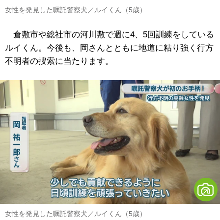
女性を発見した嘱託警察犬／ルイくん（5歳）
倉敷市や総社市の河川敷で週に4、5回訓練をしている
ルイくん。今後も、岡さんとともに地道に粘り強く行方
不明者の捜索に当たります。
女性を発見した嘱託警察犬／ルイくん（5歳）