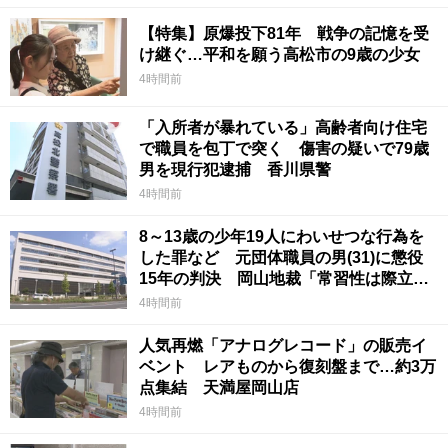
【特集】原爆投下81年 戦争の記憶を受
け継ぐ…平和を願う高松市の9歳の少女
4時間前
「入所者が暴れている」高齢者向け住宅
で職員を包丁で突く 傷害の疑いで79歳
男を現行犯逮捕 香川県警
4時間前
8～13歳の少年19人にわいせつな行為を
した罪など 元団体職員の男(31)に懲役
15年の判決 岡山地裁「常習性は際立っ
ていて被害結果も非常に重い」
4時間前
人気再燃「アナログレコード」の販売イ
ベント レアものから復刻盤まで…約3万
点集結 天満屋岡山店
4時間前