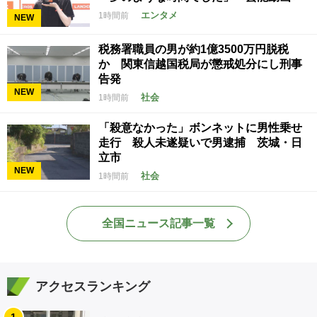
エンタメ
1時間前
NEW
税務署職員の男が約1億3500万円脱税
か 関東信越国税局が懲戒処分にし刑事
告発
NEW
社会
1時間前
「殺意なかった」ボンネットに男性乗せ
走行 殺人未遂疑いで男逮捕 茨城・日
立市
NEW
社会
1時間前
全国ニュース記事一覧
アクセスランキング
1