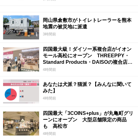
岡山県倉敷市がトイレトレーラーを熊本
地震の被災地に派遣
3時間前
四国最大級！ダイソー系複合店がイオン
モール高松にオープン THREEPPY・
Standard Products・DAISOの複合店は
香川県初
4時間前
あなたは犬派？猫派？【みんなに聞いて
みた】
4時間前
四国最大「3COINS+plus」が丸亀町グリ
ーンにオープン 大型店舗限定の商品
も 高松市
4時間前