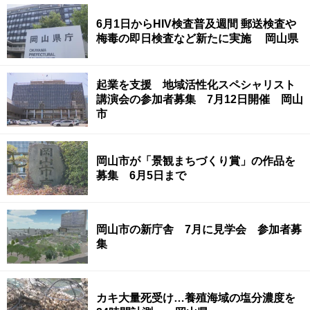
6月1日からHIV検査普及週間 郵送検査や
梅毒の即日検査など新たに実施 岡山県
起業を支援 地域活性化スペシャリスト
講演会の参加者募集 7月12日開催 岡山
市
岡山市が「景観まちづくり賞」の作品を
募集 6月5日まで
岡山市の新庁舎 7月に見学会 参加者募
集
カキ大量死受け…養殖海域の塩分濃度を