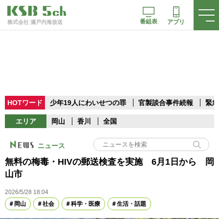
番組表
アプリ
株式会社 瀬戸内海放送
HOTワード
少年19人にわいせつの罪
官製談合事件続報
緊急
エリア
岡山
香川
全国
ニュース
無料の梅毒・HIVの郵送検査を実施 6月1日から 岡
山市
2026/5/28 18:04
岡山
社会
科学・医療
生活・話題