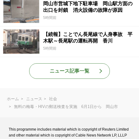
岡山市営城下地下駐車場 岡山駅方面の
出口を封鎖 消火設備の故障が原因
5時間前
【続報】ことでん長尾線で人身事故 平
木駅～長尾駅の運転再開 香川
5時間前
ニュース記事一覧
ホーム
ニュース
社会
無料の梅毒・HIVの郵送検査を実施 6月1日から 岡山市
This programme includes material which is copyright of Reuters Limited
and
other material which is copyright of Cable News Network LP, LLLP