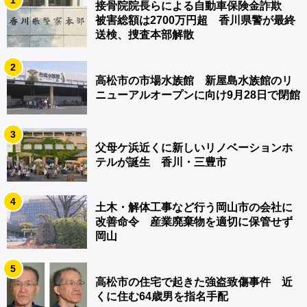
接骨院院長らによる自動車保険金詐欺
被害総額は2700万円超 香川県警が最終
送検、捜査本部解散
2
高松市の市場水族館 新屋島水族館のリ
ニューアルオープンに向け9月28日で閉館
3
父母ケ浜近くに新しいリノベーションホ
テルが誕生 香川・三豊市
4
土木・解体工事など行う岡山市の会社に
改善命令 産業廃棄物を適切に保管せず
岡山
5
高松市の住宅で起きた強盗致傷事件 近
くに住む64歳男を指名手配