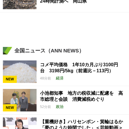
24時間計測へ 岡山県
全国ニュース（ANN NEWS）
コメ平均価格 1年10カ月ぶり3100円
台 3198円/5kg（前週比－113円）
経済
48分前
NEW
小池都知事 地方の税収減に配慮を 高
市総理と会談 消費減税めぐり
政治
52分前
NEW
【重機好き】ハリセンボン・箕輪はるか
「夢のような時間でした」＜芸能動画＞