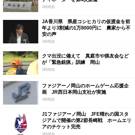
3時間前
JA香川県 県産コシヒカリの仮渡金を前
年より3割減の1万8000円に 農家から不
安の声
3時間前
クマ出没に備えて 真庭市や猟友会など
が「緊急銃猟」訓練 岡山
3時間前
ファジアーノ岡山のホームゲーム応援企
画 JR西日本岡山支社が実施
3時間前
J1ファジアーノ岡山 JFE晴れの国スタ
ジアムで開催の第2節長崎戦 ホームエリ
アのチケット完売
3時間前