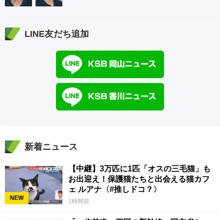
LINE友だち追加
新着ニュース
【中継】3万匹に1匹「オスの三毛猫」も
お出迎え！保護猫たちと出会える猫カフ
ェ ルアナ〈#推しドコ？〉
NEW
1時間前