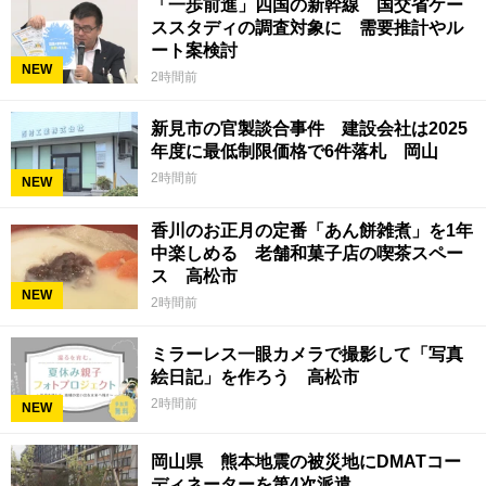
「一歩前進」四国の新幹線 国交省ケー
ススタディの調査対象に 需要推計やル
ート案検討
NEW
2時間前
新見市の官製談合事件 建設会社は2025
年度に最低制限価格で6件落札 岡山
2時間前
NEW
香川のお正月の定番「あん餅雑煮」を1年
中楽しめる 老舗和菓子店の喫茶スペー
ス 高松市
NEW
2時間前
ミラーレス一眼カメラで撮影して「写真
絵日記」を作ろう 高松市
2時間前
NEW
岡山県 熊本地震の被災地にDMATコー
ディネーターを第4次派遣