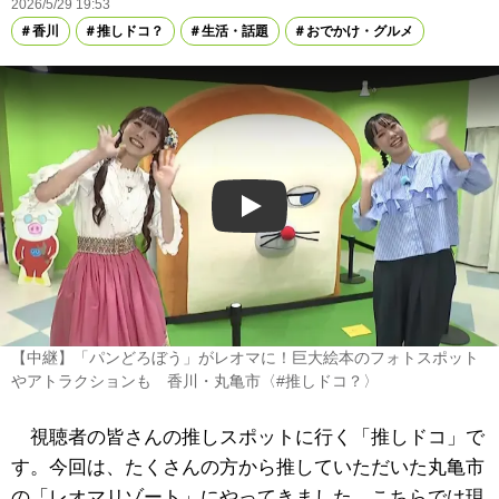
2026/5/29 19:53
香川
推しドコ？
生活・話題
おでかけ・グルメ
Play
【中継】「パンどろぼう」がレオマに！巨大絵本のフォトスポット
やアトラクションも 香川・丸亀市〈#推しドコ？〉
視聴者の皆さんの推しスポットに行く「推しドコ」で
す。今回は、たくさんの方から推していただいた丸亀市
の「レオマリゾート」にやってきました。こちらでは現