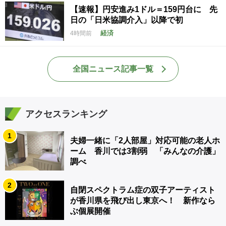
【速報】円安進み1ドル＝159円台に 先
日の「日米協調介入」以降で初
経済
4時間前
全国ニュース記事一覧
アクセスランキング
1
夫婦一緒に「2人部屋」対応可能の老人ホ
ーム 香川では3割弱 「みんなの介護」
調べ
2
自閉スペクトラム症の双子アーティスト
が香川県を飛び出し東京へ！ 新作なら
ぶ個展開催