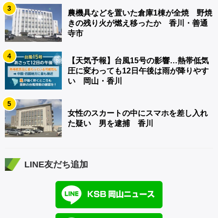
3
農機具などを置いた倉庫1棟が全焼 野焼
きの残り火が燃え移ったか 香川・善通
寺市
4
【天気予報】台風15号の影響…熱帯低気
圧に変わっても12日午後は雨が降りやす
い 岡山・香川
5
女性のスカートの中にスマホを差し入れ
た疑い 男を逮捕 香川
LINE友だち追加