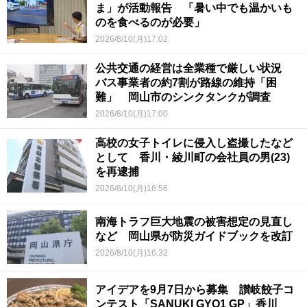
ま」が活動報告 「暑い中でも温かいも
のを食べるのが必要」
2026/8/10(月)17:02
公共交通の経営は全業種で厳しい状況
バス事業者の約7割が路線の維持「困
難」 岡山市のシンクタンクが調査
2026/8/10(月)17:00
高校の女子トイレに侵入し盗撮したなど
として 香川・綾川町の会社員の男(23)
を再逮捕
2026/8/10(月)16:56
南海トラフ巨大地震の被害想定の見直し
など 岡山県が防災ガイドブックを改訂
2026/8/10(月)16:32
アイデアを9月7日から募集 讃岐餃子コ
ンテスト「SANUKI GYO1 GP」香川