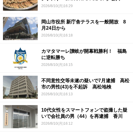
2026/8/10(月)16:29
岡山市役所 新庁舎テラスを一般開放 8
月24日から
2026/8/10(月)16:18
カマタマーレ讃岐が開幕戦勝利！ 福島
に逆転勝ち
2026/8/10(月)16:15
不同意性交等未遂の疑いで7月逮捕 高松
市の男性(43)を不起訴 高松地検
2026/8/10(月)16:13
10代女性をスマートフォンで盗撮した疑
いで会社員の男（44）を再逮捕 香川
2026/8/10(月)16:12