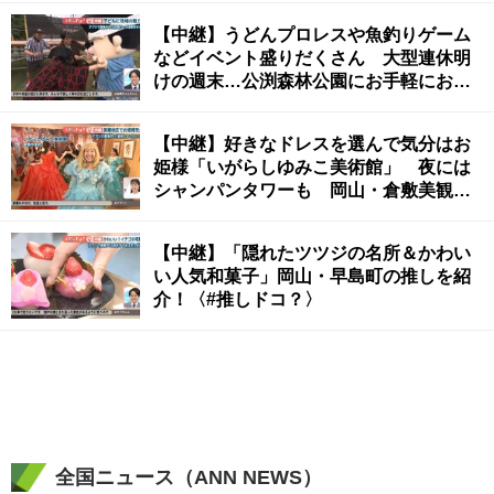
【中継】うどんプロレスや魚釣りゲーム
などイベント盛りだくさん 大型連休明
けの週末…公渕森林公園にお手軽にお出
かけ♪ 高松市〈#推しドコ？〉
【中継】好きなドレスを選んで気分はお
姫様「いがらしゆみこ美術館」 夜には
シャンパンタワーも 岡山・倉敷美観地
区〈#推しドコ？〉
【中継】「隠れたツツジの名所＆かわい
い人気和菓子」岡山・早島町の推しを紹
介！〈#推しドコ？〉
全国ニュース（ANN NEWS）