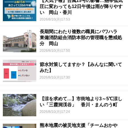
【天気予報】台風15号の影響…熱帯低気
圧に変わっても12日午後は雨が降りやす
い 岡山・香川
2026/8/10(月)17:53
長期間にわたり複数の職員にパワハラ
東備消防組合消防本部の管理職を懲戒処
分 岡山
2026/8/10(月)17:50
節水対策してますか？【みんなに聞いて
みた】
2026/8/10(月)17:30
【涼を求めて…】市街地より3～5℃涼し
い「三霞洞渓谷」 香川・まんのう町
2026/8/10(月)17:24
熊本地震の被災地支援「チームおかや