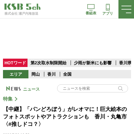
番組表
アプリ
株式会社 瀬戸内海放送
HOTワード
第2次取水制限開始
少雨が新米にも影響
香川県
エリア
岡山
香川
全国
ニュース
特集
【中継】「パンどろぼう」がレオマに！巨大絵本の
フォトスポットやアトラクションも 香川・丸亀市
〈#推しドコ？〉