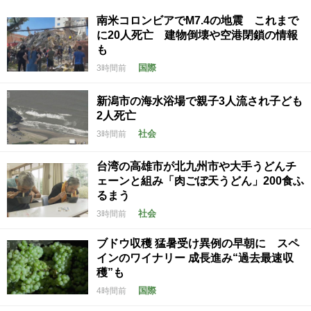
南米コロンビアでM7.4の地震 これまで
に20人死亡 建物倒壊や空港閉鎖の情報
も
国際
3時間前
新潟市の海水浴場で親子3人流され子ども
2人死亡
社会
3時間前
台湾の高雄市が北九州市や大手うどんチ
ェーンと組み「肉ごぼ天うどん」200食ふ
るまう
社会
3時間前
ブドウ収穫 猛暑受け異例の早朝に スペ
インのワイナリー 成長進み“過去最速収
穫”も
国際
4時間前