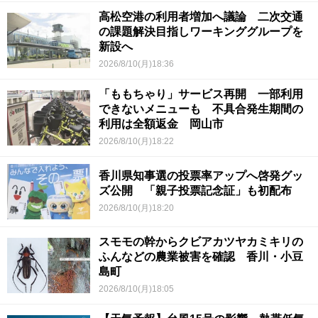
高松空港の利用者増加へ議論 二次交通
の課題解決目指しワーキンググループを
新設へ
2026/8/10(月)18:36
「ももちゃり」サービス再開 一部利用
できないメニューも 不具合発生期間の
利用は全額返金 岡山市
2026/8/10(月)18:22
香川県知事選の投票率アップへ啓発グッ
ズ公開 「親子投票記念証」も初配布
2026/8/10(月)18:20
スモモの幹からクビアカツヤカミキリの
ふんなどの農業被害を確認 香川・小豆
島町
2026/8/10(月)18:05