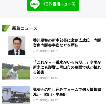
新着ニュース
香川県警の新本部長に宮島広成氏 内閣
官房内閣参事官などを歴任
2026/8/10(月)18:52
「これから一番水がいる時期…」少雨が
新米にも影響…岡山市の農園で穂が枯れ
る被害
2026/8/10(月)18:45
講演会の申し込みフォームで個人情報漏
洩か 岡山・早島町
2026/8/10(月)18:42