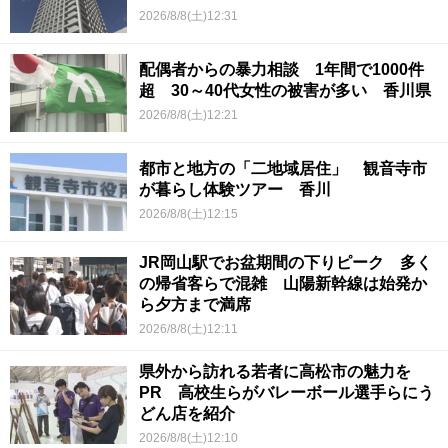
2026/8/8(土)12:31
配偶者からの暴力相談 1年間で1000件
超 30～40代女性の被害が多い 香川県
2026/8/8(土)12:21
都市と地方の「二地域居住」 観音寺市
が暮らし体験ツアー 香川
2026/8/8(土)12:15
JR岡山駅でお盆期間の下りピーク 多く
の帰省客らで混雑 山陽新幹線は始発か
ら夕方まで満席
2026/8/8(土)12:11
県外から訪れる若者に高松市の魅力を
PR 高校生らがバレーボール選手らにう
どん店を紹介
2026/8/8(土)12:10