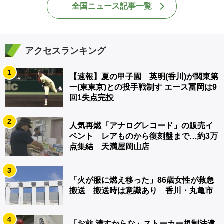
全国ニュース記事一覧
アクセスランキング
1
【速報】夏の甲子園 英明(香川)が関東第
一(東東京)との投手戦制す エース冨岡は9
回1失点完投
2
人気再燃「アナログレコード」の販売イ
ベント レアものから復刻盤まで…約3万
点集結 天満屋岡山店
3
「火が服に燃え移った」86歳女性が救急
搬送 搬送時は意識あり 香川・丸亀市
4
「お前 潰すからな」ストーカー規制法違