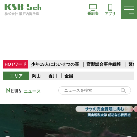
番組表
アプリ
株式会社 瀬戸内海放送
HOTワード
少年19人にわいせつの罪
官製談合事件続報
緊急
エリア
岡山
香川
全国
ニュース