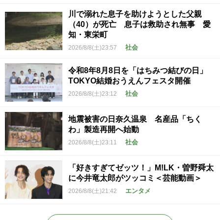
川で溺れた息子を助けようとした父親
（40）が死亡 息子は救助され無事 愛
知・東栄町
社会
2026/8/8(土)23:57
令和8年8月8日を「はちみつ結びの日」
TOKYO結婚おうえんフェスタ開催
社会
2026/8/8(土)23:12
地震被害の日奈久温泉 名産品「ちく
わ」製造再開へ始動
社会
2026/8/8(土)23:11
「好きすぎてゼッツ！」M!LK・曽野舜太
に今井竜太郎がツッコミ＜芸能動画＞
エンタメ
2026/8/8(土)21:42