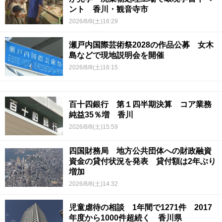
ント 香川・観音寺市
2026/8/8(土)16:29
瀬戸内国際芸術祭2028の作品公募 女木
島などで現地説明会を開催
2026/8/8(土)16:15
百十四銀行 第１四半期決算 コア業務
純益35％増 香川
2026/8/8(土)15:59
四国財務局 地方公共団体への財政融資
資金の貸付状況を発表 貸付額は2年ぶり
増加
2026/8/8(土)14:32
児童虐待の相談 1年間で1271件 2017
年度から1000件超続く 香川県