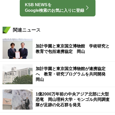
KSB NEWSを
Google検索のお気に入りに登録
関連ニュース
加計学園と東京国立博物館 学術研究と
教育で包括連携協定 岡山
加計学園と東京国立博物館が連携協定
へ 教育・研究プログラムを共同開発
岡山
1億2000万年前の中央アジア北部に大型
恐竜 岡山理科大学・モンゴル共同調査
隊が足跡の化石群を発見