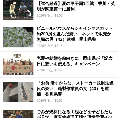
【試合経過】夏の甲子園1回戦 香川・英
明が関東第一に勝利
2026/8/8(土)18:50
ビニールハウスからシャインマスカット
約200房を盗んだ疑い ネットで販売か
無職の男（42）逮捕 岡山県警
2026/8/8(土)18:15
恋愛や結婚を前向きに 岡山県が「記念
日に想いを伝える」キャンペーン
2026/8/8(土)16:57
「お前 潰すからな」ストーカー規制法違
反の疑い 縫製作業員の女（43）を逮
捕 香川県警
2026/8/8(土)16:51
ごみが燃料になる工程などを子どもたち
が見学 廃棄物処理工場で環境学習イベ