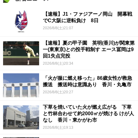
【速報】J1・ファジアーノ岡山 開幕戦
でC大阪に逆転負け 8日
2026/8/8(土)21:07
【速報】夏の甲子園 英明(香川)が関東第
一(東東京)との投手戦制す エース冨岡は9
回1失点完投
2026/8/8(土)20:34
「火が服に燃え移った」86歳女性が救急
搬送 搬送時は意識あり 香川・丸亀市
2026/8/8(土)20:27
下草を焼いていた火が燃え広がる 下草
と竹林合わせて約2000㎡が焼ける けが人
なし 香川・東かがわ市
2026/8/8(土)19:13