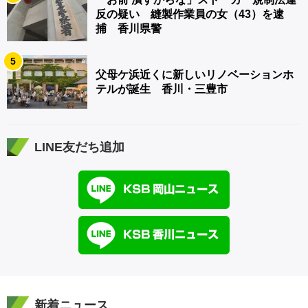
反の疑い 縫製作業員の女（43）を逮
捕 香川県警
5
父母ケ浜近くに新しいリノベーションホ
テルが誕生 香川・三豊市
LINE友だち追加
新着ニュース