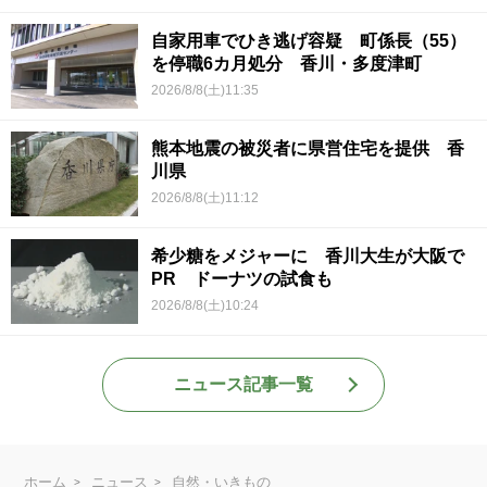
自家用車でひき逃げ容疑 町係長（55）
を停職6カ月処分 香川・多度津町
2026/8/8(土)11:35
熊本地震の被災者に県営住宅を提供 香
川県
2026/8/8(土)11:12
希少糖をメジャーに 香川大生が大阪で
PR ドーナツの試食も
2026/8/8(土)10:24
ニュース記事一覧
ホーム
ニュース
自然・いきもの