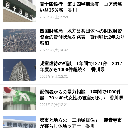
百十四銀行 第１四半期決算 コア業務
純益35％増 香川
2026/8/8(土)15:59
四国財務局 地方公共団体への財政融資
資金の貸付状況を発表 貸付額は2年ぶり
増加
2026/8/8(土)14:32
児童虐待の相談 1年間で1271件 2017
年度から1000件超続く 香川県
2026/8/8(土)12:31
配偶者からの暴力相談 1年間で1000件
超 30～40代女性の被害が多い 香川県
2026/8/8(土)12:21
都市と地方の「二地域居住」 観音寺市
が暮らし体験ツアー 香川