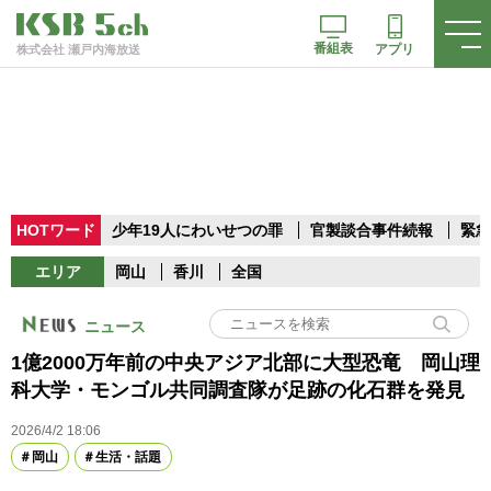
番組表
アプリ
株式会社 瀬戸内海放送
HOTワード
少年19人にわいせつの罪
官製談合事件続報
緊急
エリア
岡山
香川
全国
ニュース
1億2000万年前の中央アジア北部に大型恐竜 岡山理
科大学・モンゴル共同調査隊が足跡の化石群を発見
2026/4/2 18:06
岡山
生活・話題