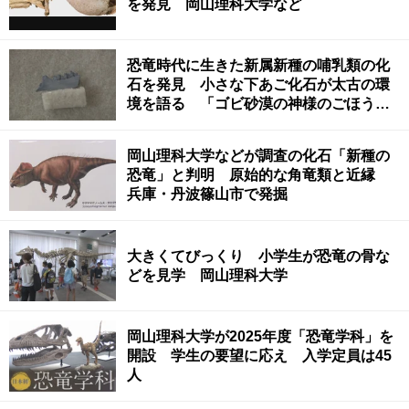
を発見 岡山理科大学など
恐竜時代に生きた新属新種の哺乳類の化
石を発見 小さな下あご化石が太古の環
境を語る 「ゴビ砂漠の神様のごほう
び」岡山理科大学
岡山理科大学などが調査の化石「新種の
恐竜」と判明 原始的な角竜類と近縁
兵庫・丹波篠山市で発掘
大きくてびっくり 小学生が恐竜の骨な
どを見学 岡山理科大学
岡山理科大学が2025年度「恐竜学科」を
開設 学生の要望に応え 入学定員は45
人