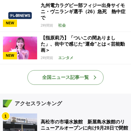
九州電力ラグビー部フィジー出身サイモ
ニ・ヴニランギ選手（26）急死 熱中症
で
NEW
社会
2時間前
【指原莉乃】「ついこの間ありまし
た」、街中で感じた“運命”とは＜芸能動
画＞
NEW
エンタメ
2時間前
全国ニュース記事一覧
アクセスランキング
1
高松市の市場水族館 新屋島水族館のリ
ニューアルオープンに向け9月28日で閉館