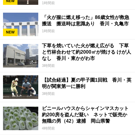
NEW
1時間前
「火が服に燃え移った」86歳女性が救急
搬送 搬送時は意識あり 香川・丸亀市
1時間前
NEW
下草を焼いていた火が燃え広がる 下草
と竹林合わせて約2000㎡が焼ける けが人
なし 香川・東かがわ市
3時間前
【試合経過】夏の甲子園1回戦 香川・英
明が関東第一に勝利
3時間前
ビニールハウスからシャインマスカット
約200房を盗んだ疑い ネットで販売か
無職の男（42）逮捕 岡山県警
4時間前