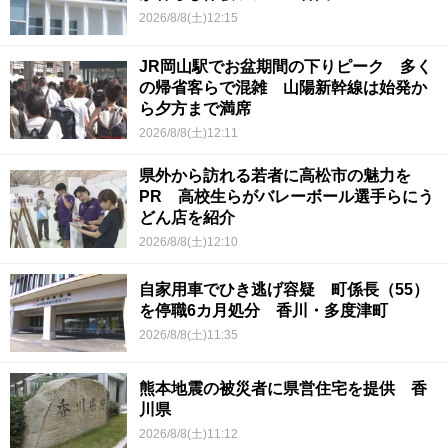
2026/8/8(土)12:15
JR岡山駅でお盆期間の下りピーク 多く
の帰省客らで混雑 山陽新幹線は始発か
ら夕方まで満席
2026/8/8(土)12:11
県外から訪れる若者に高松市の魅力を
PR 高校生らがバレーボール選手らにう
どん店を紹介
2026/8/8(土)12:10
自家用車でひき逃げ容疑 町係長（55）
を停職6カ月処分 香川・多度津町
2026/8/8(土)11:35
熊本地震の被災者に県営住宅を提供 香
川県
2026/8/8(土)11:12