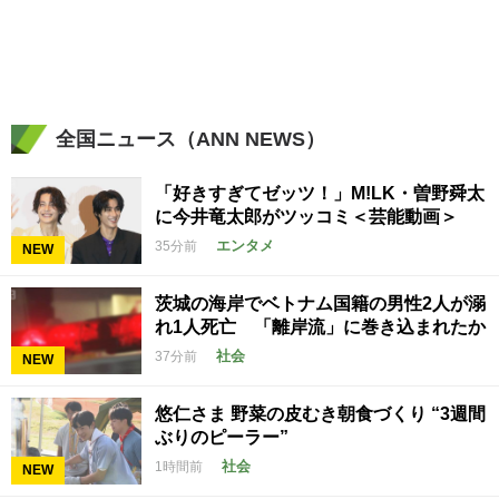
全国ニュース（ANN NEWS）
「好きすぎてゼッツ！」M!LK・曽野舜太
に今井竜太郎がツッコミ＜芸能動画＞
エンタメ
35分前
NEW
茨城の海岸でベトナム国籍の男性2人が溺
れ1人死亡 「離岸流」に巻き込まれたか
社会
37分前
NEW
悠仁さま 野菜の皮むき朝食づくり “3週間
ぶりのピーラー”
社会
1時間前
NEW