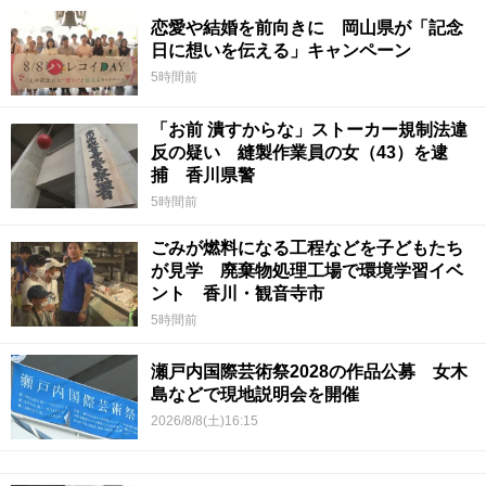
恋愛や結婚を前向きに 岡山県が「記念
日に想いを伝える」キャンペーン
5時間前
「お前 潰すからな」ストーカー規制法違
反の疑い 縫製作業員の女（43）を逮
捕 香川県警
5時間前
ごみが燃料になる工程などを子どもたち
が見学 廃棄物処理工場で環境学習イベ
ント 香川・観音寺市
5時間前
瀬戸内国際芸術祭2028の作品公募 女木
島などで現地説明会を開催
2026/8/8(土)16:15