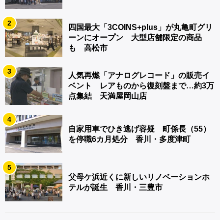
2
四国最大「3COINS+plus」が丸亀町グリ
ーンにオープン 大型店舗限定の商品
も 高松市
3
人気再燃「アナログレコード」の販売イ
ベント レアものから復刻盤まで…約3万
点集結 天満屋岡山店
4
自家用車でひき逃げ容疑 町係長（55）
を停職6カ月処分 香川・多度津町
5
父母ケ浜近くに新しいリノベーションホ
テルが誕生 香川・三豊市