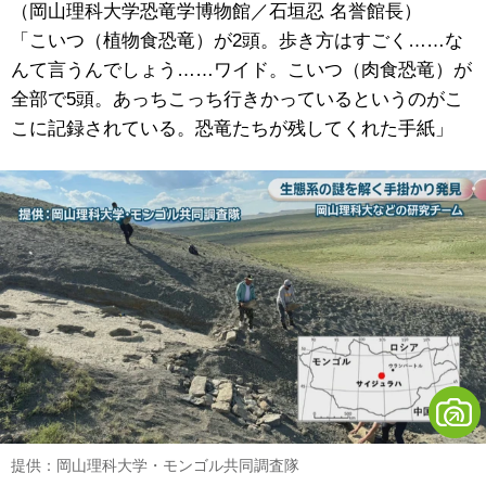
（岡山理科大学恐竜学博物館／石垣忍 名誉館長）
「こいつ（植物食恐竜）が2頭。歩き方はすごく……な
んて言うんでしょう……ワイド。こいつ（肉食恐竜）が
全部で5頭。あっちこっち行きかっているというのがこ
こに記録されている。恐竜たちが残してくれた手紙」
提供：岡山理科大学・モンゴル共同調査隊