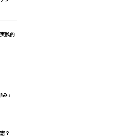
実践的
頼み」
憲？