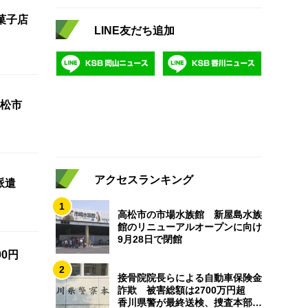
菓子店
LINE友だち追加
松市
アクセスランキング
派遣
1
高松市の市場水族館 新屋島水族
館のリニューアルオープンに向け
9月28日で閉館
0円
2
接骨院院長らによる自動車保険金
詐欺 被害総額は2700万円超
香川県警が最終送検、捜査本部解