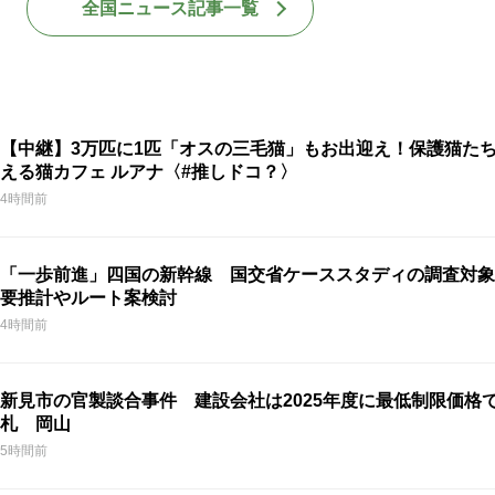
全国ニュース記事一覧
【中継】3万匹に1匹「オスの三毛猫」もお出迎え！保護猫た
える猫カフェ ルアナ〈#推しドコ？〉
4時間前
「一歩前進」四国の新幹線 国交省ケーススタディの調査対象
要推計やルート案検討
4時間前
新見市の官製談合事件 建設会社は2025年度に最低制限価格
札 岡山
5時間前