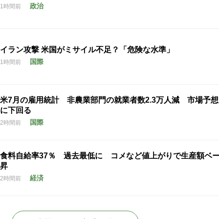
政治
1時間前
イラン攻撃 米国がミサイル不足？「危険な水準」
国際
1時間前
米7月の雇用統計 非農業部門の就業者数2.3万人減 市場予
に下回る
国際
2時間前
食料自給率37％ 過去最低に コメなど値上がりで生産額ベ
昇
経済
2時間前