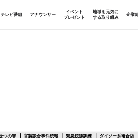
イベント
地域を元気に
テレビ番組
アナウンサー
企業
プレゼント
する取り組み
せつの罪
官製談合事件続報
緊急銃猟訓練
ダイソー系複合店