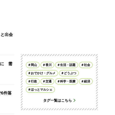
ちと出会
に 需
岡山
香川
生活・話題
社会
おでかけ・グルメ
どうぶつ
行政
交通
科学・医療
経済
ほっとマルシェ
で6件落
タグ一覧はこちら