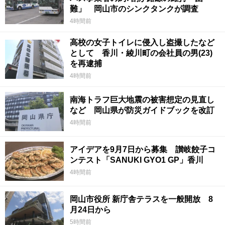
難」 岡山市のシンクタンクが調査
4時間前
高校の女子トイレに侵入し盗撮したなど
として 香川・綾川町の会社員の男(23)
を再逮捕
4時間前
南海トラフ巨大地震の被害想定の見直し
など 岡山県が防災ガイドブックを改訂
4時間前
アイデアを9月7日から募集 讃岐餃子コ
ンテスト「SANUKI GYO1 GP」香川
4時間前
岡山市役所 新庁舎テラスを一般開放 8
月24日から
5時間前