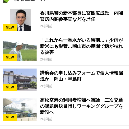
香川県警の新本部長に宮島広成氏 内閣
官房内閣参事官などを歴任
2時間前
NEW
「これから一番水がいる時期…」少雨が
新米にも影響…岡山市の農園で穂が枯れ
る被害
NEW
2時間前
講演会の申し込みフォームで個人情報漏
洩か 岡山・早島町
2時間前
NEW
高松空港の利用者増加へ議論 二次交通
の課題解決目指しワーキンググループを
新設へ
NEW
2時間前