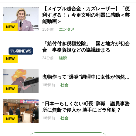
【メイプル超合金・カズレーザー】「便
利すぎる！」今更文明の利器に感動＜芸
能動画＞
NEW
エンタメ
15分前
「給付付き税額控除」 国と地方が初会
合 事務負担などの協議始まる
経済
24分前
NEW
煮物作って“爆発”調理中に女性が偶然…
社会
1時間前
NEW
“日本一らしくない町長”辞職 議員事務
所に無断で侵入か 勝手にビラ印刷？
社会
1時間前
NEW