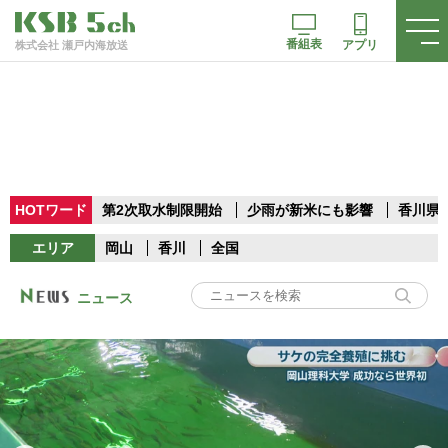
番組表
アプリ
株式会社 瀬戸内海放送
HOTワード
第2次取水制限開始
少雨が新米にも影響
香川県
エリア
岡山
香川
全国
ニュース