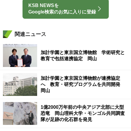
KSB NEWSを
Google検索のお気に入りに登録
関連ニュース
加計学園と東京国立博物館 学術研究と
教育で包括連携協定 岡山
加計学園と東京国立博物館が連携協定
へ 教育・研究プログラムを共同開発
岡山
1億2000万年前の中央アジア北部に大型
恐竜 岡山理科大学・モンゴル共同調査
隊が足跡の化石群を発見