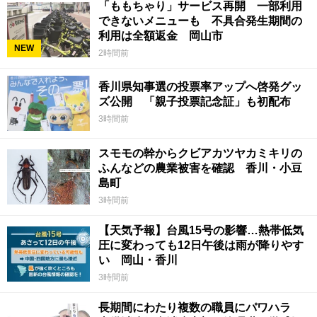
「ももちゃり」サービス再開 一部利用
できないメニューも 不具合発生期間の
利用は全額返金 岡山市
NEW
2時間前
香川県知事選の投票率アップへ啓発グッ
ズ公開 「親子投票記念証」も初配布
3時間前
スモモの幹からクビアカツヤカミキリの
ふんなどの農業被害を確認 香川・小豆
島町
3時間前
【天気予報】台風15号の影響…熱帯低気
圧に変わっても12日午後は雨が降りやす
い 岡山・香川
3時間前
長期間にわたり複数の職員にパワハラ