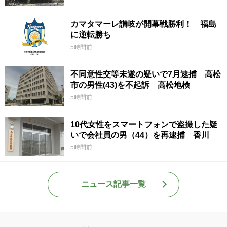
カマタマーレ讃岐が開幕戦勝利！ 福島
に逆転勝ち
5時間前
不同意性交等未遂の疑いで7月逮捕 高松
市の男性(43)を不起訴 高松地検
5時間前
10代女性をスマートフォンで盗撮した疑
いで会社員の男（44）を再逮捕 香川
5時間前
ニュース記事一覧