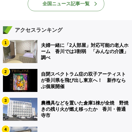
全国ニュース記事一覧
アクセスランキング
1
夫婦一緒に「2人部屋」対応可能の老人ホ
ーム 香川では3割弱 「みんなの介護」
調べ
2
自閉スペクトラム症の双子アーティスト
が香川県を飛び出し東京へ！ 新作なら
ぶ個展開催
3
農機具などを置いた倉庫1棟が全焼 野焼
きの残り火が燃え移ったか 香川・善通
寺市
4