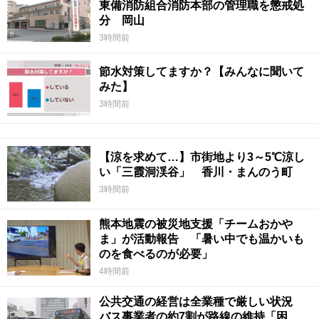
東備消防組合消防本部の管理職を懲戒処
分 岡山
3時間前
節水対策してますか？【みんなに聞いて
みた】
3時間前
【涼を求めて…】市街地より3～5℃涼し
い「三霞洞渓谷」 香川・まんのう町
3時間前
熊本地震の被災地支援「チームおかや
ま」が活動報告 「暑い中でも温かいも
のを食べるのが必要」
4時間前
公共交通の経営は全業種で厳しい状況
バス事業者の約7割が路線の維持「困