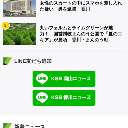
女性のスカートの中にスマホを差し入れ
た疑い 男を逮捕 香川
5
丸いフォルムとライムグリーンが魅
力！ 国営讃岐まんのう公園で「夏のコ
キア」が見頃 香川・まんのう町
LINE友だち追加
新着ニュース