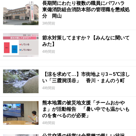
長期間にわたり複数の職員にパワハラ
東備消防組合消防本部の管理職を懲戒処
分 岡山
3時間前
節水対策してますか？【みんなに聞いて
みた】
4時間前
【涼を求めて…】市街地より3～5℃涼し
い「三霞洞渓谷」 香川・まんのう町
4時間前
熊本地震の被災地支援「チームおかや
ま」が活動報告 「暑い中でも温かいも
のを食べるのが必要」
4時間前
公共交通の経営は全業種で厳しい状況