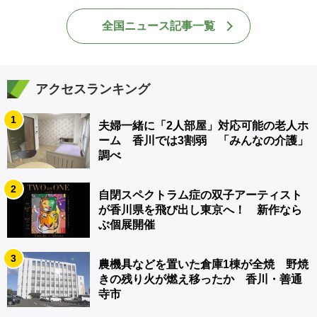
全国ニュース記事一覧
アクセスランキング
1
夫婦一緒に「2人部屋」対応可能の老人ホ
ーム 香川では3割弱 「みんなの介護」
調べ
2
自閉スペクトラム症の双子アーティスト
が香川県を飛び出し東京へ！ 新作なら
ぶ個展開催
3
農機具などを置いた倉庫1棟が全焼 野焼
きの残り火が燃え移ったか 香川・善通
寺市