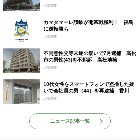
5時間前
カマタマーレ讃岐が開幕戦勝利！ 福島
に逆転勝ち
5時間前
不同意性交等未遂の疑いで7月逮捕 高松
市の男性(43)を不起訴 高松地検
5時間前
10代女性をスマートフォンで盗撮した疑
いで会社員の男（44）を再逮捕 香川
5時間前
ニュース記事一覧