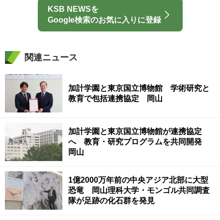
KSB NEWSを
Google検索のお気に入りに登録
関連ニュース
加計学園と東京国立博物館 学術研究と
教育で包括連携協定 岡山
加計学園と東京国立博物館が連携協定
へ 教育・研究プログラムを共同開発
岡山
1億2000万年前の中央アジア北部に大型
恐竜 岡山理科大学・モンゴル共同調査
隊が足跡の化石群を発見