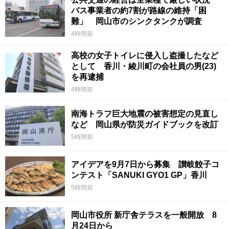
バス事業者の約7割が路線の維持「困
難」 岡山市のシンクタンクが調査
4時間前
高校の女子トイレに侵入し盗撮したなど
として 香川・綾川町の会社員の男(23)
を再逮捕
4時間前
南海トラフ巨大地震の被害想定の見直し
など 岡山県が防災ガイドブックを改訂
5時間前
アイデアを9月7日から募集 讃岐餃子コ
ンテスト「SANUKI GYO1 GP」香川
5時間前
岡山市役所 新庁舎テラスを一般開放 8
月24日から