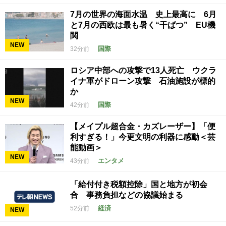
7月の世界の海面水温 史上最高に 6月
と7月の西欧は最も暑く“干ばつ” EU機
関
NEW
国際
32分前
ロシア中部への攻撃で13人死亡 ウクラ
イナ軍がドローン攻撃 石油施設が標的
か
NEW
国際
42分前
【メイプル超合金・カズレーザー】「便
利すぎる！」今更文明の利器に感動＜芸
能動画＞
NEW
エンタメ
43分前
「給付付き税額控除」国と地方が初会
合 事務負担などの協議始まる
経済
52分前
NEW