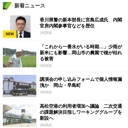
新着ニュース
香川県警の新本部長に宮島広成氏 内閣
官房内閣参事官などを歴任
2時間前
NEW
「これから一番水がいる時期…」少雨が
新米にも影響…岡山市の農園で穂が枯れ
る被害
3時間前
講演会の申し込みフォームで個人情報漏
洩か 岡山・早島町
3時間前
高松空港の利用者増加へ議論 二次交通
の課題解決目指しワーキンググループを
新設へ
3時間前