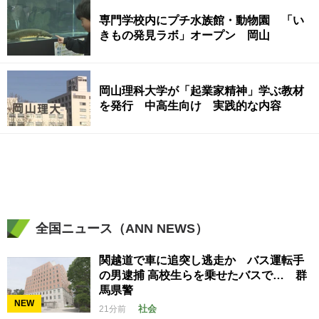
専門学校内にプチ水族館・動物園 「い
きもの発見ラボ」オープン 岡山
岡山理科大学が「起業家精神」学ぶ教材
を発行 中高生向け 実践的な内容
全国ニュース（ANN NEWS）
関越道で車に追突し逃走か バス運転手
の男逮捕 高校生らを乗せたバスで… 群
馬県警
NEW
社会
21分前