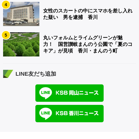
4
女性のスカートの中にスマホを差し入れ
た疑い 男を逮捕 香川
5
丸いフォルムとライムグリーンが魅
力！ 国営讃岐まんのう公園で「夏のコ
キア」が見頃 香川・まんのう町
LINE友だち追加