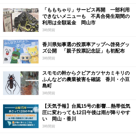
「ももちゃり」サービス再開 一部利用
できないメニューも 不具合発生期間の
利用は全額返金 岡山市
3時間前
香川県知事選の投票率アップへ啓発グッ
ズ公開 「親子投票記念証」も初配布
3時間前
スモモの幹からクビアカツヤカミキリの
ふんなどの農業被害を確認 香川・小豆
島町
3時間前
【天気予報】台風15号の影響…熱帯低気
圧に変わっても12日午後は雨が降りやす
い 岡山・香川
3時間前