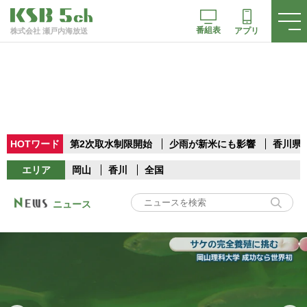
番組表
アプリ
株式会社 瀬戸内海放送
HOTワード
第2次取水制限開始
少雨が新米にも影響
香川県
エリア
岡山
香川
全国
ニュース