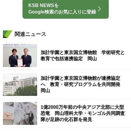
KSB NEWSを
Google検索のお気に入りに登録
関連ニュース
加計学園と東京国立博物館 学術研究と
教育で包括連携協定 岡山
加計学園と東京国立博物館が連携協定
へ 教育・研究プログラムを共同開発
岡山
1億2000万年前の中央アジア北部に大型
恐竜 岡山理科大学・モンゴル共同調査
隊が足跡の化石群を発見