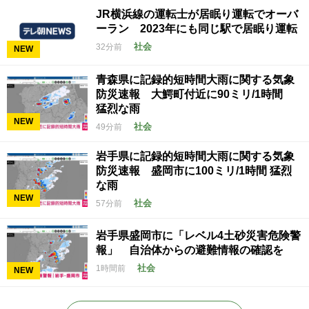
JR横浜線の運転士が居眠り運転でオーバ
ーラン 2023年にも同じ駅で居眠り運転
社会
32分前
NEW
青森県に記録的短時間大雨に関する気象
防災速報 大鰐町付近に90ミリ/1時間
猛烈な雨
NEW
社会
49分前
岩手県に記録的短時間大雨に関する気象
防災速報 盛岡市に100ミリ/1時間 猛烈
な雨
NEW
社会
57分前
岩手県盛岡市に「レベル4土砂災害危険警
報」 自治体からの避難情報の確認を
社会
1時間前
NEW