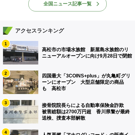
全国ニュース記事一覧
アクセスランキング
1
高松市の市場水族館 新屋島水族館のリ
ニューアルオープンに向け9月28日で閉館
2
四国最大「3COINS+plus」が丸亀町グリ
ーンにオープン 大型店舗限定の商品
も 高松市
3
接骨院院長らによる自動車保険金詐欺
被害総額は2700万円超 香川県警が最終
送検、捜査本部解散
4
人気再燃「アナログレコード」の販売イ