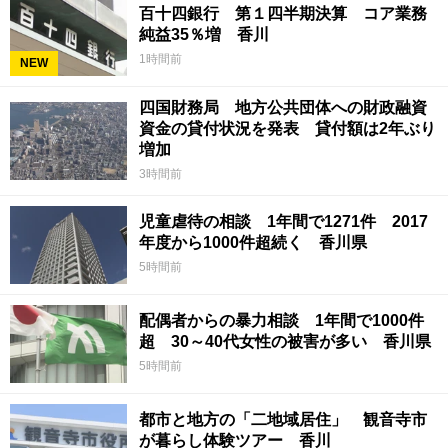
百十四銀行 第１四半期決算 コア業務
純益35％増 香川
1時間前
NEW
四国財務局 地方公共団体への財政融資
資金の貸付状況を発表 貸付額は2年ぶり
増加
3時間前
児童虐待の相談 1年間で1271件 2017
年度から1000件超続く 香川県
5時間前
配偶者からの暴力相談 1年間で1000件
超 30～40代女性の被害が多い 香川県
5時間前
都市と地方の「二地域居住」 観音寺市
が暮らし体験ツアー 香川