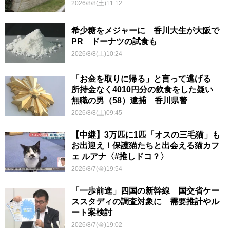
2026/8/8(土)11:12
希少糖をメジャーに 香川大生が大阪で
PR ドーナツの試食も
2026/8/8(土)10:24
「お金を取りに帰る」と言って逃げる
所持金なく4010円分の飲食をした疑い
無職の男（58）逮捕 香川県警
2026/8/8(土)09:45
【中継】3万匹に1匹「オスの三毛猫」も
お出迎え！保護猫たちと出会える猫カフ
ェ ルアナ〈#推しドコ？〉
2026/8/7(金)19:54
「一歩前進」四国の新幹線 国交省ケー
ススタディの調査対象に 需要推計やル
ート案検討
2026/8/7(金)19:02