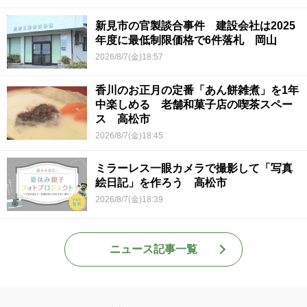
新見市の官製談合事件 建設会社は2025
年度に最低制限価格で6件落札 岡山
2026/8/7(金)18:57
香川のお正月の定番「あん餅雑煮」を1年
中楽しめる 老舗和菓子店の喫茶スペー
ス 高松市
2026/8/7(金)18:45
ミラーレス一眼カメラで撮影して「写真
絵日記」を作ろう 高松市
2026/8/7(金)18:39
ニュース記事一覧