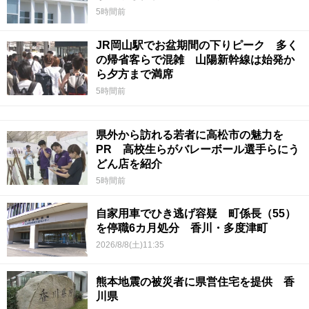
5時間前
JR岡山駅でお盆期間の下りピーク 多く
の帰省客らで混雑 山陽新幹線は始発か
ら夕方まで満席
5時間前
県外から訪れる若者に高松市の魅力を
PR 高校生らがバレーボール選手らにう
どん店を紹介
5時間前
自家用車でひき逃げ容疑 町係長（55）
を停職6カ月処分 香川・多度津町
2026/8/8(土)11:35
熊本地震の被災者に県営住宅を提供 香
川県