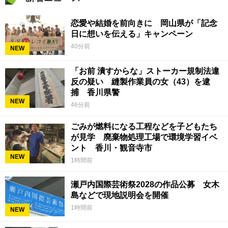
恋愛や結婚を前向きに 岡山県が「記念
日に想いを伝える」キャンペーン
40分前
NEW
「お前 潰すからな」ストーカー規制法違
反の疑い 縫製作業員の女（43）を逮
捕 香川県警
NEW
46分前
ごみが燃料になる工程などを子どもたち
が見学 廃棄物処理工場で環境学習イベ
ント 香川・観音寺市
NEW
1時間前
瀬戸内国際芸術祭2028の作品公募 女木
島などで現地説明会を開催
1時間前
NEW