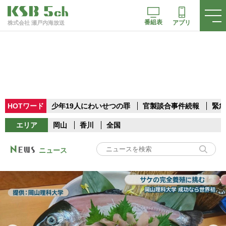
番組表
アプリ
株式会社 瀬戸内海放送
HOTワード
少年19人にわいせつの罪
官製談合事件続報
緊急
エリア
岡山
香川
全国
ニュース