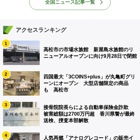
全国ニュース記事一覧
アクセスランキング
1
高松市の市場水族館 新屋島水族館のリ
ニューアルオープンに向け9月28日で閉館
2
四国最大「3COINS+plus」が丸亀町グリ
ーンにオープン 大型店舗限定の商品
も 高松市
3
接骨院院長らによる自動車保険金詐欺
被害総額は2700万円超 香川県警が最終
送検、捜査本部解散
4
人気再燃「アナログレコード」の販売イ