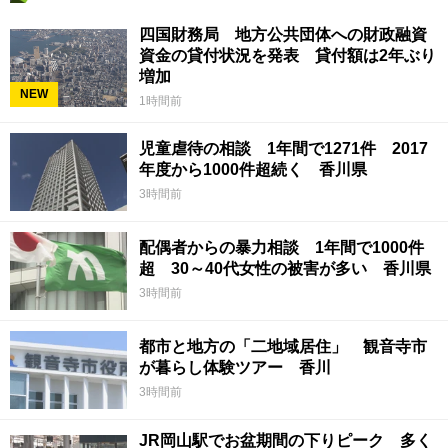
四国財務局 地方公共団体への財政融資
資金の貸付状況を発表 貸付額は2年ぶり
増加
NEW
1時間前
児童虐待の相談 1年間で1271件 2017
年度から1000件超続く 香川県
3時間前
配偶者からの暴力相談 1年間で1000件
超 30～40代女性の被害が多い 香川県
3時間前
都市と地方の「二地域居住」 観音寺市
が暮らし体験ツアー 香川
3時間前
JR岡山駅でお盆期間の下りピーク 多く