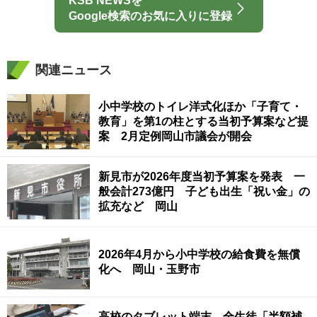
KSB NEWSを
Google検索のお気に入りに登録
関連ニュース
小中学校のトイレ洋式化ほか「子育て・
教育」を第1の柱とする当初予算案など提
案 2月定例岡山市議会が開会
新見市が2026年度当初予算案を発表 一
般会計273億円 子ども出生「祝い金」の
拡充など 岡山
2026年4月から小中学校の給食費を無償
化へ 岡山・玉野市
高校のタブレット端末 全生徒「半額補