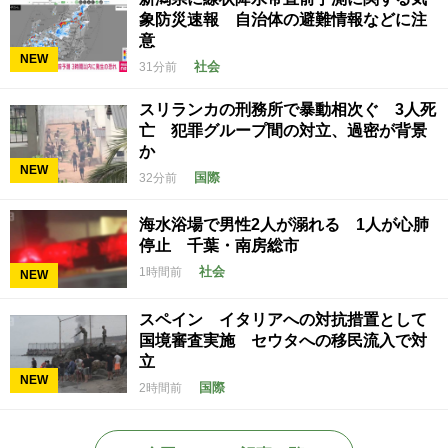
象防災速報 自治体の避難情報などに注
意
NEW
社会
31分前
スリランカの刑務所で暴動相次ぐ 3人死
亡 犯罪グループ間の対立、過密が背景
か
NEW
国際
32分前
海水浴場で男性2人が溺れる 1人が心肺
停止 千葉・南房総市
社会
1時間前
NEW
スペイン イタリアへの対抗措置として
国境審査実施 セウタへの移民流入で対
立
NEW
国際
2時間前