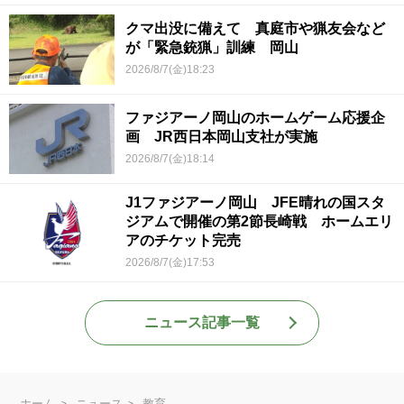
クマ出没に備えて 真庭市や猟友会など
が「緊急銃猟」訓練 岡山
2026/8/7(金)18:23
ファジアーノ岡山のホームゲーム応援企
画 JR西日本岡山支社が実施
2026/8/7(金)18:14
J1ファジアーノ岡山 JFE晴れの国スタ
ジアムで開催の第2節長崎戦 ホームエリ
アのチケット完売
2026/8/7(金)17:53
ニュース記事一覧
ホーム
ニュース
教育