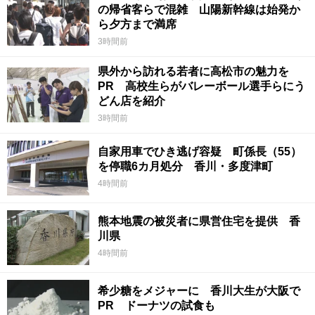
の帰省客らで混雑 山陽新幹線は始発か
ら夕方まで満席
3時間前
県外から訪れる若者に高松市の魅力を
PR 高校生らがバレーボール選手らにう
どん店を紹介
3時間前
自家用車でひき逃げ容疑 町係長（55）
を停職6カ月処分 香川・多度津町
4時間前
熊本地震の被災者に県営住宅を提供 香
川県
4時間前
希少糖をメジャーに 香川大生が大阪で
PR ドーナツの試食も