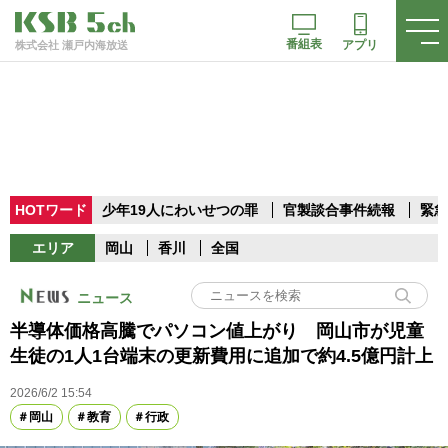
番組表
アプリ
株式会社 瀬戸内海放送
HOTワード
少年19人にわいせつの罪
官製談合事件続報
緊急
エリア
岡山
香川
全国
ニュース
半導体価格高騰でパソコン値上がり 岡山市が児童
生徒の1人1台端末の更新費用に追加で約4.5億円計上
2026/6/2 15:54
岡山
教育
行政