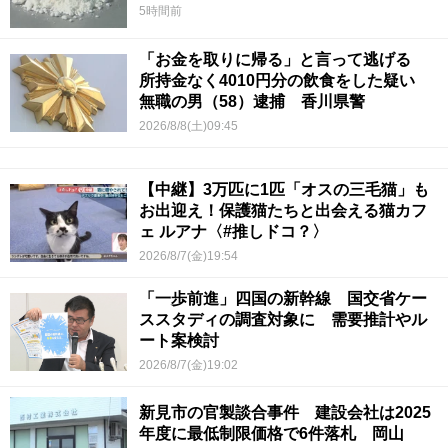
5時間前
「お金を取りに帰る」と言って逃げる
所持金なく4010円分の飲食をした疑い
無職の男（58）逮捕 香川県警
2026/8/8(土)09:45
【中継】3万匹に1匹「オスの三毛猫」も
お出迎え！保護猫たちと出会える猫カフ
ェ ルアナ〈#推しドコ？〉
2026/8/7(金)19:54
「一歩前進」四国の新幹線 国交省ケー
ススタディの調査対象に 需要推計やル
ート案検討
2026/8/7(金)19:02
新見市の官製談合事件 建設会社は2025
年度に最低制限価格で6件落札 岡山