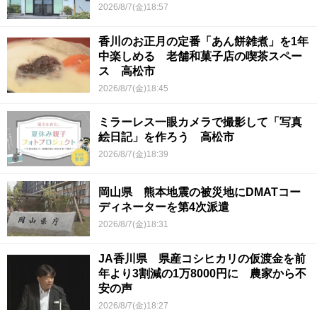
2026/8/7(金)18:57
香川のお正月の定番「あん餅雑煮」を1年
中楽しめる 老舗和菓子店の喫茶スペー
ス 高松市
2026/8/7(金)18:45
ミラーレス一眼カメラで撮影して「写真
絵日記」を作ろう 高松市
2026/8/7(金)18:39
岡山県 熊本地震の被災地にDMATコー
ディネーターを第4次派遣
2026/8/7(金)18:31
JA香川県 県産コシヒカリの仮渡金を前
年より3割減の1万8000円に 農家から不
安の声
2026/8/7(金)18:27