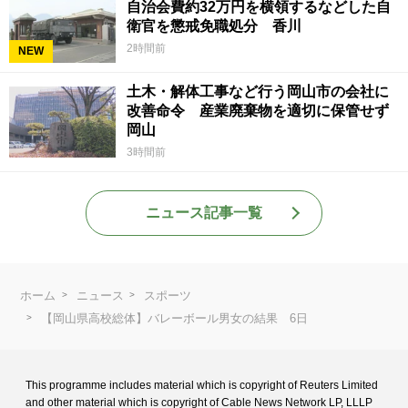
自治会費約32万円を横領するなどした自
衛官を懲戒免職処分 香川
2時間前
NEW
土木・解体工事など行う岡山市の会社に
改善命令 産業廃棄物を適切に保管せず
岡山
3時間前
ニュース記事一覧
ホーム
ニュース
スポーツ
【岡山県高校総体】バレーボール男女の結果 6日
This programme includes material which is copyright of Reuters Limited
and
other material which is copyright of Cable News Network LP, LLLP