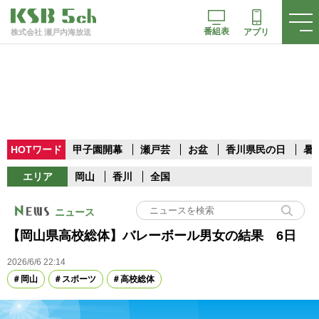
番組表
アプリ
株式会社 瀬戸内海放送
HOTワード
甲子園開幕
瀬戸芸
お盆
香川県民の日
暑
エリア
岡山
香川
全国
ニュース
【岡山県高校総体】バレーボール男女の結果 6日
2026/6/6 22:14
岡山
スポーツ
高校総体