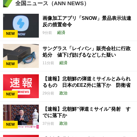
全国ニュース（ANN NEWS）
画像加工アプリ「SNOW」景品表示法違
反の措置命令
経済
9分前
NEW
サングラス「レイバン」販売会社に行政
処分 値下げ妨げるなどした疑い
経済
11分前
NEW
【速報】北朝鮮の弾道ミサイルとみられ
るもの 日本のEEZ外に落下か 防衛省
政治
29分前
NEW
【速報】北朝鮮“弾道ミサイル”発射 す
でに落下か
政治
37分前
NEW