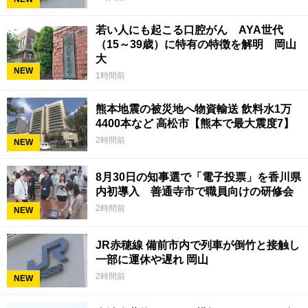
若い人にも起こる口腔がん AYA世代
（15～39歳）に特有の特徴を解明 岡山
大
NEW
1時間前
熊本地震の被災地へ物資輸送 飲料水1万
4400本など 高松市【熊本で最大震度7】
2時間前
NEW
8月30日の知事選で「電子投票」を香川県
内初導入 善通寺市で職員向けの研修会
2時間前
NEW
JR赤穂線 備前市内で列車が倒竹と接触し
一部に運休や遅れ 岡山
2時間前
NEW