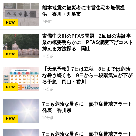
熊本地震の被災者に市営住宅を無償提
供 香川・丸亀市
7分前
NEW
吉備中央町のPFAS問題 2回目の実証事
業の概要明らかに PFAS濃度下げコスト
抑える方法探る 岡山
NEW
13分前
【天気予報】7日は立秋 8日までは危険
な暑さ続くも…9日から一段階気温が下が
る予想 岡山・香川
NEW
17分前
7日も危険な暑さに 熱中症警戒アラート
発表 香川県
19分前
NEW
7日も危険な暑さに 熱中症警戒アラート