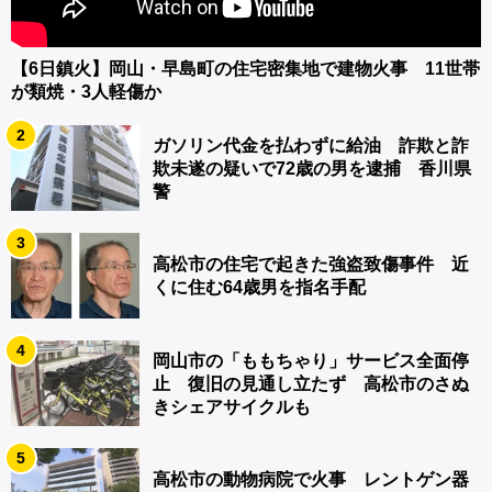
【6日鎮火】岡山・早島町の住宅密集地で建物火事 11世帯
が類焼・3人軽傷か
2
ガソリン代金を払わずに給油 詐欺と詐
欺未遂の疑いで72歳の男を逮捕 香川県
警
3
高松市の住宅で起きた強盗致傷事件 近
くに住む64歳男を指名手配
4
岡山市の「ももちゃり」サービス全面停
止 復旧の見通し立たず 高松市のさぬ
きシェアサイクルも
5
高松市の動物病院で火事 レントゲン器