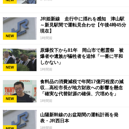
NEW
JR姫新線 走行中に揺れを感知 津山駅
～新見駅間で運転見合わせ【午後4時45分
現在】
NEW
1時間前
原爆投下から81年 岡山市で慰霊祭 被
爆者や遺族が犠牲者を追悼「一番に平和
しかない」
NEW
1時間前
食料品の消費減税で年間17億円程度の減
収…高松市長が地方財政への影響を懸念
「確実な代替財源の確保、穴埋めを」
NEW
1時間前
山陽新幹線のお盆期間の運転計画を発
表・JR西日本
1時間前
NEW