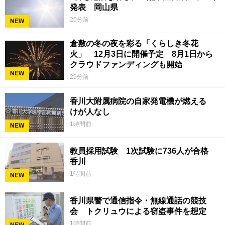
発表 岡山県
20分前
NEW
倉敷の冬の夜を彩る「くらしき冬花
火」 12月3日に開催予定 8月1日から
クラウドファンディングも開始
NEW
29分前
香川大附属病院の自家発電機が燃える
けが人なし
1時間前
NEW
教員採用試験 1次試験に736人が合格
香川
1時間前
NEW
香川県警で通信指令・無線通話の競技
会 トクリュウによる窃盗事件を想定
1時間前