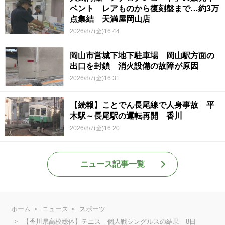
ベント レアものから復刻盤まで…約3万
点集結 天満屋岡山店
2026/8/7(金)16:44
岡山市営城下地下駐車場 岡山駅方面の
出口を封鎖 消火設備の故障が原因
2026/8/7(金)16:31
【続報】ことでん長尾線で人身事故 平
木駅～長尾駅の運転再開 香川
2026/8/7(金)16:20
ニュース記事一覧
ホーム
ニュース
スポーツ
【香川県高校総体】テニス 個人戦シングルスの結果 8日