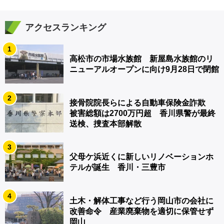
アクセスランキング
1
高松市の市場水族館 新屋島水族館のリ
ニューアルオープンに向け9月28日で閉館
2
接骨院院長らによる自動車保険金詐欺
被害総額は2700万円超 香川県警が最終
送検、捜査本部解散
3
父母ケ浜近くに新しいリノベーションホ
テルが誕生 香川・三豊市
4
土木・解体工事など行う岡山市の会社に
改善命令 産業廃棄物を適切に保管せず
岡山