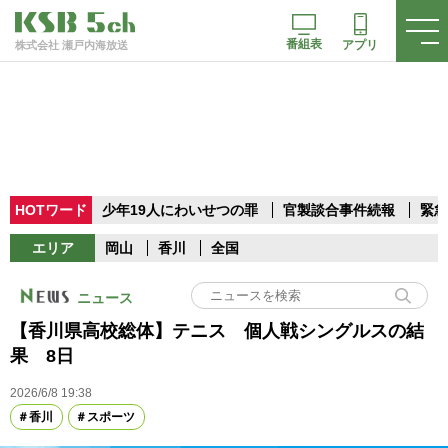
番組表
アプリ
株式会社 瀬戸内海放送
HOTワード
少年19人にわいせつの罪
官製談合事件続報
緊急
エリア
岡山
香川
全国
ニュース
【香川県高校総体】テニス 個人戦シングルスの結
果 8日
2026/6/8 19:38
香川
スポーツ