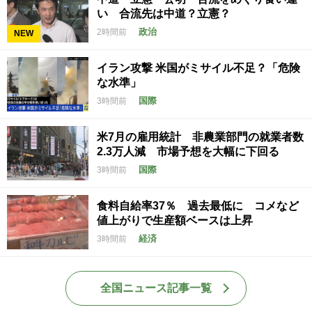
い 合流先は中道？立憲？
政治
2時間前
NEW
イラン攻撃 米国がミサイル不足？「危険
な水準」
国際
3時間前
米7月の雇用統計 非農業部門の就業者数
2.3万人減 市場予想を大幅に下回る
国際
3時間前
食料自給率37％ 過去最低に コメなど
値上がりで生産額ベースは上昇
経済
3時間前
全国ニュース記事一覧