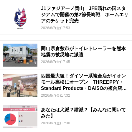
J1ファジアーノ岡山 JFE晴れの国スタ
ジアムで開催の第2節長崎戦 ホームエリ
アのチケット完売
2026/8/7(金)17:53
岡山県倉敷市がトイレトレーラーを熊本
地震の被災地に派遣
2026/8/7(金)17:45
四国最大級！ダイソー系複合店がイオン
モール高松にオープン THREEPPY・
Standard Products・DAISOの複合店は
香川県初
2026/8/7(金)17:32
あなたは犬派？猫派？【みんなに聞いて
みた】
2026/8/7(金)17:30