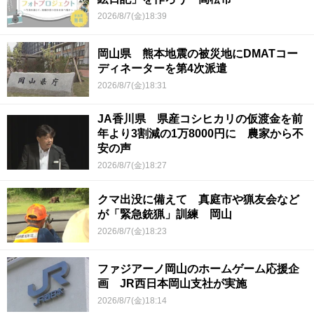
2026/8/7(金)18:39
岡山県 熊本地震の被災地にDMATコー
ディネーターを第4次派遣
2026/8/7(金)18:31
JA香川県 県産コシヒカリの仮渡金を前
年より3割減の1万8000円に 農家から不
安の声
2026/8/7(金)18:27
クマ出没に備えて 真庭市や猟友会など
が「緊急銃猟」訓練 岡山
2026/8/7(金)18:23
ファジアーノ岡山のホームゲーム応援企
画 JR西日本岡山支社が実施
2026/8/7(金)18:14