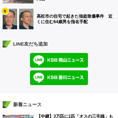
5
高松市の住宅で起きた強盗致傷事件 近
くに住む64歳男を指名手配
LINE友だち追加
新着ニュース
【中継】3万匹に1匹「オスの三毛猫」も