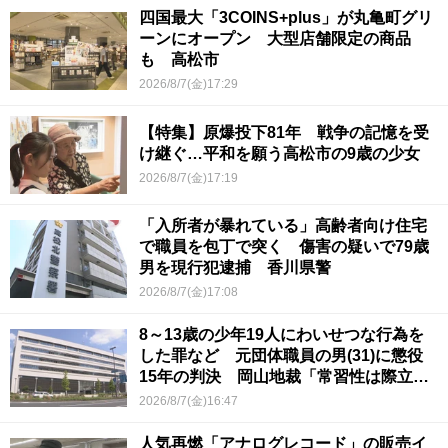
四国最大「3COINS+plus」が丸亀町グリ
ーンにオープン 大型店舗限定の商品
も 高松市
2026/8/7(金)17:29
【特集】原爆投下81年 戦争の記憶を受
け継ぐ…平和を願う高松市の9歳の少女
2026/8/7(金)17:19
「入所者が暴れている」高齢者向け住宅
で職員を包丁で突く 傷害の疑いで79歳
男を現行犯逮捕 香川県警
2026/8/7(金)17:08
8～13歳の少年19人にわいせつな行為を
した罪など 元団体職員の男(31)に懲役
15年の判決 岡山地裁「常習性は際立っ
ていて被害結果も非常に重い」
2026/8/7(金)16:47
人気再燃「アナログレコード」の販売イ