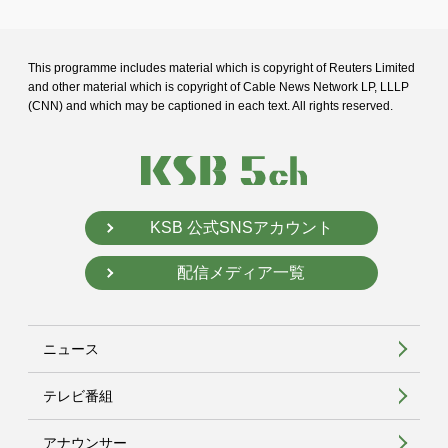
This programme includes material which is copyright of Reuters Limited
and
other material which is copyright of Cable News Network LP, LLLP
(CNN) and
which may be captioned in each text. All rights reserved.
KSB 公式SNSアカウント
配信メディア一覧
ニュース
テレビ番組
アナウンサー