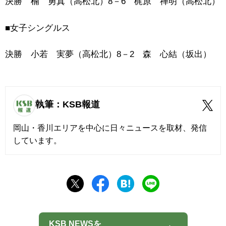
決勝 楠 勇真（高松北）8－6 梶原 禅明（高松北）
■女子シングルス
決勝 小若 実夢（高松北）8－2 森 心結（坂出）
執筆：KSB報道
岡山・香川エリアを中心に日々ニュースを取材、発信
しています。
KSB NEWSを