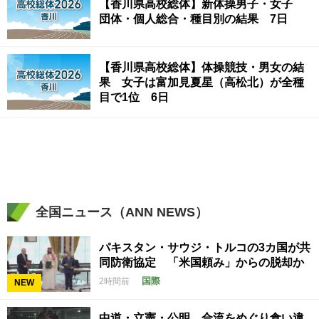
【香川県高校総体】新体操男子・女子
団体・個人総合・種目別の結果 7日
【香川県高校総体】体操競技・男女の結
果 女子は富加見夏星（高松北）が全種
目で1位 6日
全国ニュース（ANN NEWS）
パキスタン・サウジ・トルコの3カ国が共
同防衛協定 「米国頼み」からの脱却か
国際
2時間前
NEW
中道・立憲・公明 合流をめぐり食い違