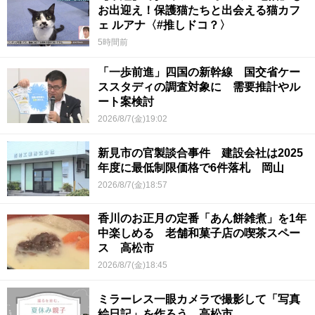
お出迎え！保護猫たちと出会える猫カフ
ェ ルアナ〈#推しドコ？〉
5時間前
「一歩前進」四国の新幹線 国交省ケー
ススタディの調査対象に 需要推計やル
ート案検討
2026/8/7(金)19:02
新見市の官製談合事件 建設会社は2025
年度に最低制限価格で6件落札 岡山
2026/8/7(金)18:57
香川のお正月の定番「あん餅雑煮」を1年
中楽しめる 老舗和菓子店の喫茶スペー
ス 高松市
2026/8/7(金)18:45
ミラーレス一眼カメラで撮影して「写真
絵日記」を作ろう 高松市