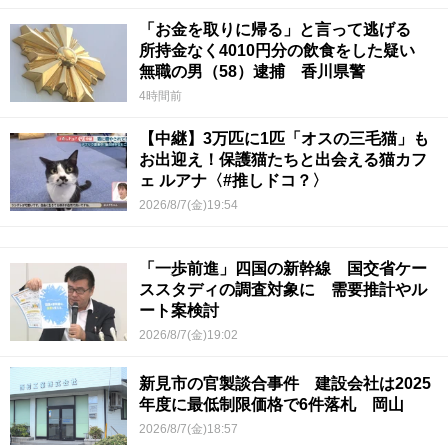
「お金を取りに帰る」と言って逃げる
所持金なく4010円分の飲食をした疑い
無職の男（58）逮捕 香川県警
4時間前
【中継】3万匹に1匹「オスの三毛猫」も
お出迎え！保護猫たちと出会える猫カフ
ェ ルアナ〈#推しドコ？〉
2026/8/7(金)19:54
「一歩前進」四国の新幹線 国交省ケー
ススタディの調査対象に 需要推計やル
ート案検討
2026/8/7(金)19:02
新見市の官製談合事件 建設会社は2025
年度に最低制限価格で6件落札 岡山
2026/8/7(金)18:57