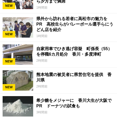
ら夕方まで満席
NEW
1時間前
県外から訪れる若者に高松市の魅力を
PR 高校生らがバレーボール選手らにう
どん店を紹介
NEW
1時間前
自家用車でひき逃げ容疑 町係長（55）
を停職6カ月処分 香川・多度津町
2時間前
NEW
熊本地震の被災者に県営住宅を提供 香
川県
2時間前
NEW
希少糖をメジャーに 香川大生が大阪で
PR ドーナツの試食も
3時間前