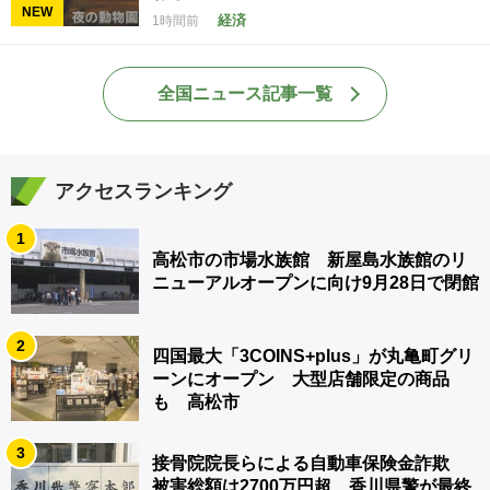
NEW
経済
1時間前
全国ニュース記事一覧
アクセスランキング
1
高松市の市場水族館 新屋島水族館のリ
ニューアルオープンに向け9月28日で閉館
2
四国最大「3COINS+plus」が丸亀町グリ
ーンにオープン 大型店舗限定の商品
も 高松市
3
接骨院院長らによる自動車保険金詐欺
被害総額は2700万円超 香川県警が最終