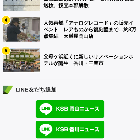
送検、捜査本部解散
4
人気再燃「アナログレコード」の販売イ
ベント レアものから復刻盤まで…約3万
点集結 天満屋岡山店
5
父母ケ浜近くに新しいリノベーションホ
テルが誕生 香川・三豊市
LINE友だち追加