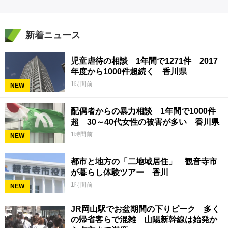
新着ニュース
児童虐待の相談 1年間で1271件 2017
年度から1000件超続く 香川県
1時間前
NEW
配偶者からの暴力相談 1年間で1000件
超 30～40代女性の被害が多い 香川県
1時間前
NEW
都市と地方の「二地域居住」 観音寺市
が暮らし体験ツアー 香川
1時間前
NEW
JR岡山駅でお盆期間の下りピーク 多く
の帰省客らで混雑 山陽新幹線は始発か