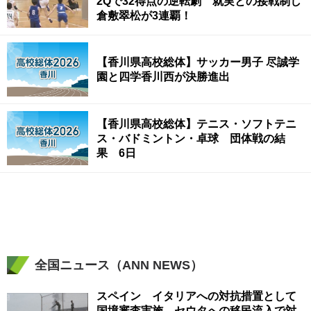
2Qで32得点の逆転劇 就実との接戦制し
倉敷翠松が3連覇！
【香川県高校総体】サッカー男子 尽誠学
園と四学香川西が決勝進出
【香川県高校総体】テニス・ソフトテニ
ス・バドミントン・卓球 団体戦の結
果 6日
全国ニュース（ANN NEWS）
スペイン イタリアへの対抗措置として
国境審査実施 セウタへの移民流入で対