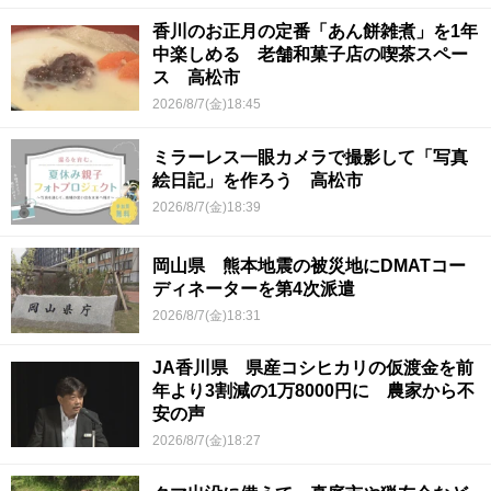
香川のお正月の定番「あん餅雑煮」を1年
中楽しめる 老舗和菓子店の喫茶スペー
ス 高松市
2026/8/7(金)18:45
ミラーレス一眼カメラで撮影して「写真
絵日記」を作ろう 高松市
2026/8/7(金)18:39
岡山県 熊本地震の被災地にDMATコー
ディネーターを第4次派遣
2026/8/7(金)18:31
JA香川県 県産コシヒカリの仮渡金を前
年より3割減の1万8000円に 農家から不
安の声
2026/8/7(金)18:27