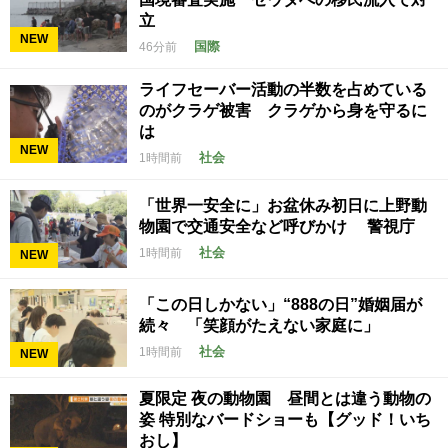
立
NEW
国際
46分前
ライフセーバー活動の半数を占めている
のがクラゲ被害 クラゲから身を守るに
は
NEW
社会
1時間前
「世界一安全に」お盆休み初日に上野動
物園で交通安全など呼びかけ 警視庁
社会
1時間前
NEW
「この日しかない」“888の日”婚姻届が
続々 「笑顔がたえない家庭に」
社会
1時間前
NEW
夏限定 夜の動物園 昼間とは違う動物の
姿 特別なバードショーも【グッド！いち
おし】