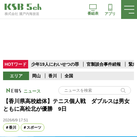
番組表
アプリ
株式会社 瀬戸内海放送
HOTワード
少年19人にわいせつの罪
官製談合事件続報
緊急
エリア
岡山
香川
全国
ニュース
【香川県高校総体】テニス個人戦 ダブルスは男女
ともに高松北が優勝 9日
2026/6/9 17:51
香川
スポーツ