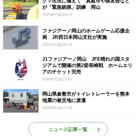
クマ出没に備えて 真庭市や猟友会など
が「緊急銃猟」訓練 岡山
2026/8/7(金)18:23
ファジアーノ岡山のホームゲーム応援企
画 JR西日本岡山支社が実施
2026/8/7(金)18:14
J1ファジアーノ岡山 JFE晴れの国スタ
ジアムで開催の第2節長崎戦 ホームエリ
アのチケット完売
2026/8/7(金)17:53
岡山県倉敷市がトイレトレーラーを熊本
地震の被災地に派遣
2026/8/7(金)17:45
ニュース記事一覧