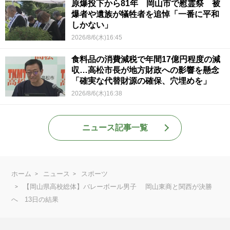
原爆投下から81年 岡山市で慰霊祭 被
爆者や遺族が犠牲者を追悼「一番に平和
しかない」
2026/8/6(木)16:45
食料品の消費減税で年間17億円程度の減
収…高松市長が地方財政への影響を懸念
「確実な代替財源の確保、穴埋めを」
2026/8/6(木)16:38
ニュース記事一覧
ホーム
ニュース
スポーツ
【岡山県高校総体】バレーボール男子 岡山東商と関西が決勝
へ 13日の結果