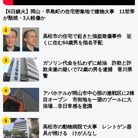
【6日鎮火】岡山・早島町の住宅密集地で建物火事 11世帯
が類焼・3人軽傷か
2
高松市の住宅で起きた強盗致傷事件 近
くに住む64歳男を指名手配
3
ガソリン代金を払わずに給油 詐欺と詐
欺未遂の疑いで72歳の男を逮捕 香川県
警
4
アパホテルが岡山市中心部の激戦区に2棟
目オープン 市街地を一望のプールに大
浴場…非日常感を意識
5
高松市の動物病院で火事 レントゲン器
具が焼ける けが人なし