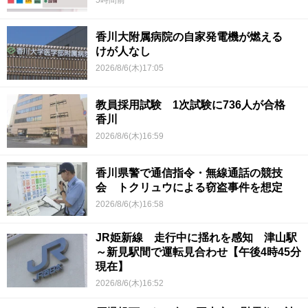
5時間前
香川大附属病院の自家発電機が燃える
けが人なし
2026/8/6(木)17:05
教員採用試験 1次試験に736人が合格
香川
2026/8/6(木)16:59
香川県警で通信指令・無線通話の競技
会 トクリュウによる窃盗事件を想定
2026/8/6(木)16:58
JR姫新線 走行中に揺れを感知 津山駅
～新見駅間で運転見合わせ【午後4時45分
現在】
2026/8/6(木)16:52