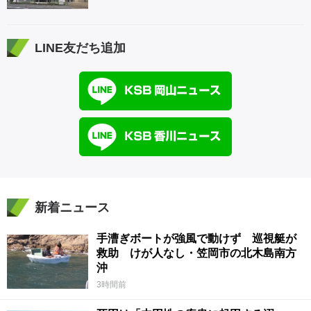
LINE友だち追加
新着ニュース
手漕ぎボートが強風で動けず 巡視艇が
救助 けが人なし・笠岡市の北木島南方
沖
3時間前