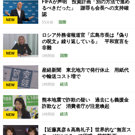
FIFAが声明 投資計画「別の方法で進め
るべきだった」 謝罪も会長への支持確
認
NEW
国際
55分前
ロシア外務省報道官「広島市長は『偽り
の呪文』繰り返している」 平和宣言を
非難
NEW
国際
1時間前
産経新聞 東北地方で発行休止 用紙代
や輸送コスト増で
経済
1時間前
NEW
熊本地震で詐欺の疑い 過去にも義援金
詐欺など 消費者庁が注意喚起
経済
1時間前
NEW
【近藤真彦＆高島礼子】世界的な“無言ス