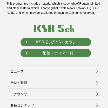
This programme includes material which is copyright of Reuters Limited
and
other material which is copyright of Cable News Network LP, LLLP
(CNN) and
which may be captioned in each text. All rights reserved.
KSB 公式SNSアカウント
配信メディア一覧
ニュース
テレビ番組
アナウンサー
各種コンテンツ