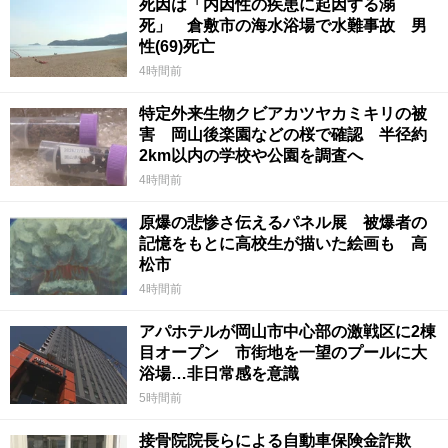
死因は「内因性の疾患に起因する溺
死」 倉敷市の海水浴場で水難事故 男
性(69)死亡
4時間前
特定外来生物クビアカツヤカミキリの被
害 岡山後楽園などの桜で確認 半径約
2km以内の学校や公園を調査へ
4時間前
原爆の悲惨さ伝えるパネル展 被爆者の
記憶をもとに高校生が描いた絵画も 高
松市
4時間前
アパホテルが岡山市中心部の激戦区に2棟
目オープン 市街地を一望のプールに大
浴場…非日常感を意識
5時間前
接骨院院長らによる自動車保険金詐欺