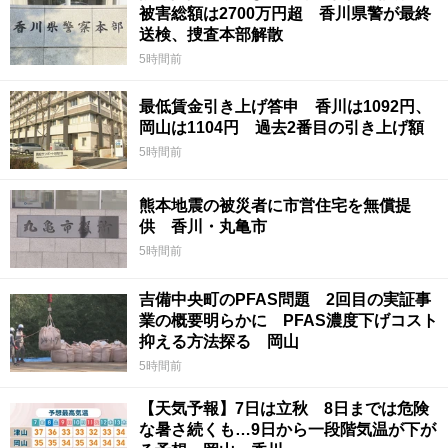
被害総額は2700万円超 香川県警が最終
送検、捜査本部解散
5時間前
最低賃金引き上げ答申 香川は1092円、
岡山は1104円 過去2番目の引き上げ額
5時間前
熊本地震の被災者に市営住宅を無償提
供 香川・丸亀市
5時間前
吉備中央町のPFAS問題 2回目の実証事
業の概要明らかに PFAS濃度下げコスト
抑える方法探る 岡山
5時間前
【天気予報】7日は立秋 8日までは危険
な暑さ続くも…9日から一段階気温が下が