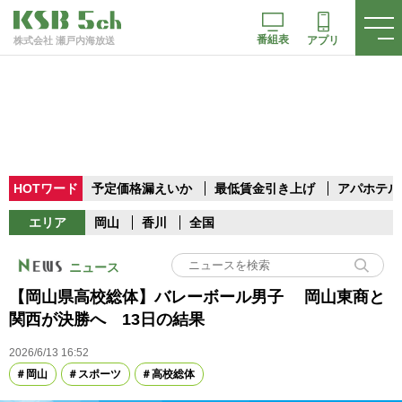
番組表
アプリ
株式会社 瀬戸内海放送
HOTワード
予定価格漏えいか
最低賃金引き上げ
アパホテル
エリア
岡山
香川
全国
ニュース
【岡山県高校総体】バレーボール男子 岡山東商と
関西が決勝へ 13日の結果
2026/6/13 16:52
岡山
スポーツ
高校総体