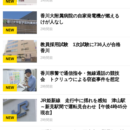
1時間前
NEW
香川大附属病院の自家発電機が燃える
けが人なし
2時間前
NEW
教員採用試験 1次試験に736人が合格
香川
2時間前
NEW
香川県警で通信指令・無線通話の競技
会 トクリュウによる窃盗事件を想定
2時間前
NEW
JR姫新線 走行中に揺れを感知 津山駅
～新見駅間で運転見合わせ【午後4時45分
現在】
NEW
2時間前