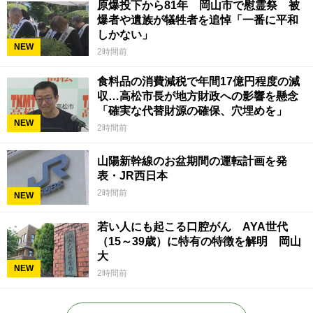
原爆投下から81年 岡山市で慰霊祭 被
爆者や遺族が犠牲者を追悼「一番に平和
しかない」
NEW
2時間前
食料品の消費減税で年間17億円程度の減
収…高松市長が地方財政への影響を懸念
「確実な代替財源の確保、穴埋めを」
NEW
2時間前
山陽新幹線のお盆期間の運転計画を発
表・JR西日本
2時間前
NEW
若い人にも起こる口腔がん AYA世代
（15～39歳）に特有の特徴を解明 岡山
大
NEW
2時間前