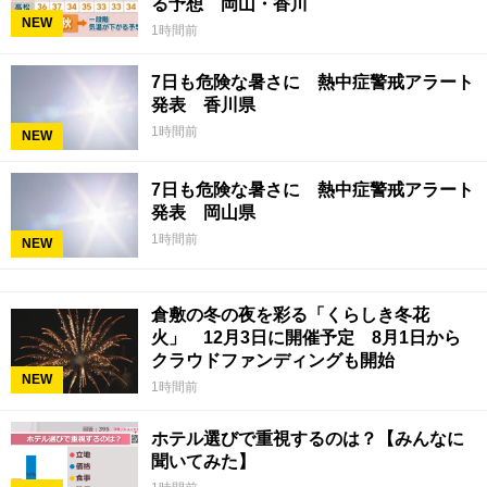
る予想 岡山・香川
NEW
1時間前
7日も危険な暑さに 熱中症警戒アラート
発表 香川県
1時間前
NEW
7日も危険な暑さに 熱中症警戒アラート
発表 岡山県
1時間前
NEW
倉敷の冬の夜を彩る「くらしき冬花
火」 12月3日に開催予定 8月1日から
クラウドファンディングも開始
NEW
1時間前
ホテル選びで重視するのは？【みんなに
聞いてみた】