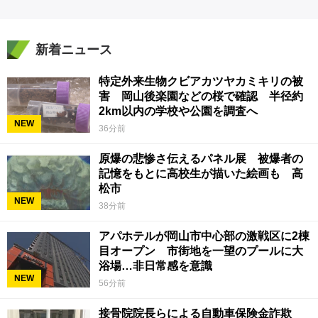
新着ニュース
特定外来生物クビアカツヤカミキリの被
害 岡山後楽園などの桜で確認 半径約
2km以内の学校や公園を調査へ
NEW
36分前
原爆の悲惨さ伝えるパネル展 被爆者の
記憶をもとに高校生が描いた絵画も 高
松市
NEW
38分前
アパホテルが岡山市中心部の激戦区に2棟
目オープン 市街地を一望のプールに大
浴場…非日常感を意識
NEW
56分前
接骨院院長らによる自動車保険金詐欺