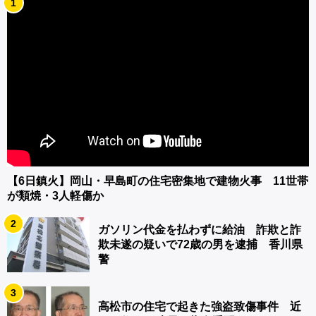
1
【6日鎮火】岡山・早島町の住宅密集地で建物火事 11世帯
が類焼・3人軽傷か
2
ガソリン代金を払わずに給油 詐欺と詐
欺未遂の疑いで72歳の男を逮捕 香川県
警
3
高松市の住宅で起きた強盗致傷事件 近