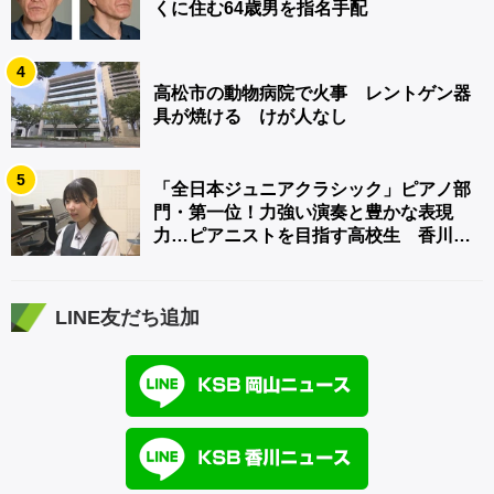
くに住む64歳男を指名手配
4
高松市の動物病院で火事 レントゲン器
具が焼ける けが人なし
5
「全日本ジュニアクラシック」ピアノ部
門・第一位！力強い演奏と豊かな表現
力…ピアニストを目指す高校生 香川
【青春のキセキ】
LINE友だち追加