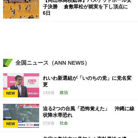
【岡山県高校総体】バスケットボール女
子決勝 倉敷翠松が就実を下し頂点に
6日
全国ニュース（ANN NEWS）
れいわ新選組が「いのちの党」に党名変
更
政治
13分前
NEW
迫る2つの台風「恐怖覚えた」 沖縄に線
状降水帯恐れ
社会
17分前
NEW