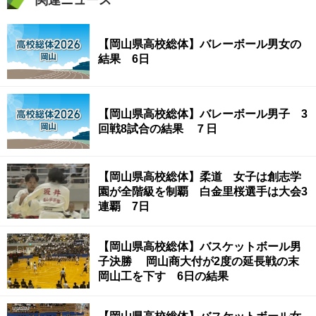
関連ニュース
【岡山県高校総体】バレーボール男女の
結果 6日
【岡山県高校総体】バレーボール男子 3
回戦8試合の結果 ７日
【岡山県高校総体】柔道 女子は創志学
園が全階級を制覇 白金里桜選手は大会3
連覇 7日
【岡山県高校総体】バスケットボール男
子決勝 岡山商大付が2度の延長戦の末
岡山工を下す 6日の結果