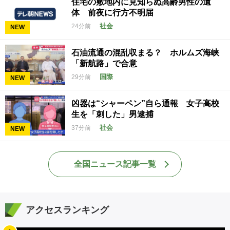
住宅の敷地内に見知らぬ高齢男性の遺
体 前夜に行方不明届
社会
24分前
NEW
石油流通の混乱収まる？ ホルムズ海峡
「新航路」で合意
国際
29分前
NEW
凶器は“シャーペン”自ら通報 女子高校
生を「刺した」男逮捕
社会
37分前
NEW
全国ニュース記事一覧
アクセスランキング