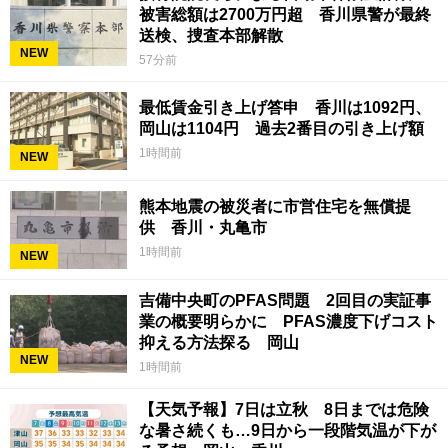
被害総額は2700万円超 香川県警が最終
送検、捜査本部解散
NEW
57分前
最低賃金引き上げ答申 香川は1092円、
岡山は1104円 過去2番目の引き上げ額
1時間前
NEW
熊本地震の被災者に市営住宅を無償提
供 香川・丸亀市
1時間前
NEW
吉備中央町のPFAS問題 2回目の実証事
業の概要明らかに PFAS濃度下げコスト
抑える方法探る 岡山
NEW
1時間前
【天気予報】7日は立秋 8日までは危険
な暑さ続くも…9日から一段階気温が下が