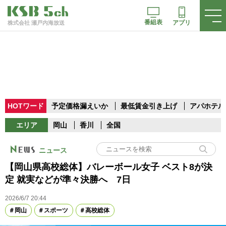
番組表
アプリ
株式会社 瀬戸内海放送
HOTワード
予定価格漏えいか
最低賃金引き上げ
アパホテル
エリア
岡山
香川
全国
ニュース
【岡山県高校総体】バレーボール女子 ベスト8が決
定 就実などが準々決勝へ 7日
2026/6/7 20:44
岡山
スポーツ
高校総体