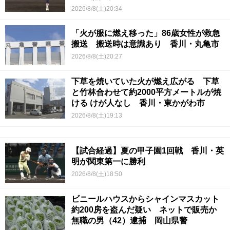
2026/8/8(土)20:34
「火が服に燃え移った」86歳女性が救急
搬送 搬送時は意識あり 香川・丸亀市
2026/8/8(土)20:27
下草を焼いていた火が燃え広がる 下草
と竹林合わせて約2000平方メートルが焼
ける けが人なし 香川・東かがわ市
2026/8/8(土)19:13
【試合経過】夏の甲子園1回戦 香川・英
明が関東第一に勝利
2026/8/8(土)18:50
ビニールハウスからシャインマスカット
約200房を盗んだ疑い ネットで販売か
無職の男（42）逮捕 岡山県警