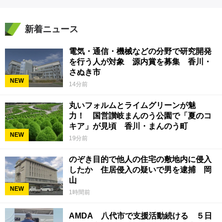
新着ニュース
電気・通信・機械などの分野で研究開発
を行う人が対象 源内賞を募集 香川・
さぬき市
NEW
14分前
丸いフォルムとライムグリーンが魅
力！ 国営讃岐まんのう公園で「夏のコ
キア」が見頃 香川・まんのう町
NEW
19分前
のぞき目的で他人の住宅の敷地内に侵入
したか 住居侵入の疑いで男を逮捕 岡
山
NEW
1時間前
AMDA 八代市で支援活動続ける ５日