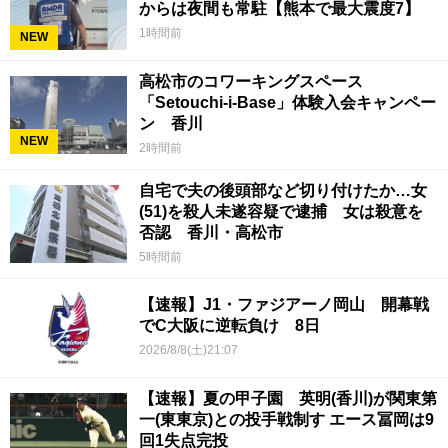
からは夜間も常駐【熊本で最大震度7】
1時間前
NEW
高松市のコワーキングスペース
「Setouchi-i-Base」体験入会キャンペー
ン 香川
NEW
2時間前
自宅で夫の後頭部など切り付けたか…女
(51)を殺人未遂容疑で逮捕 女は殺意を
否認 香川・高松市
5時間前
【速報】J1・ファジアーノ岡山 開幕戦
でC大阪に逆転負け 8日
2026/8/8(土)21:07
【速報】夏の甲子園 英明(香川)が関東第
一(東東京)との投手戦制す エース冨岡は9
回1失点完投