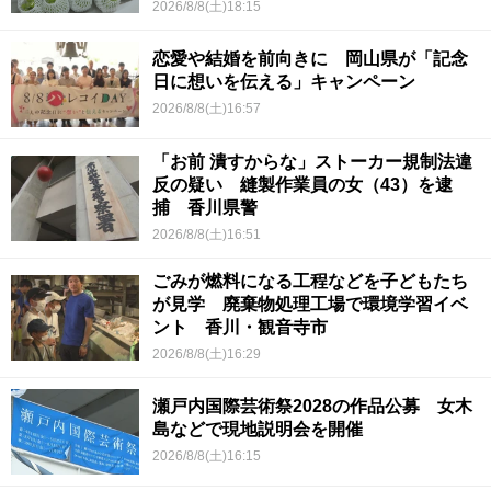
2026/8/8(土)18:15
恋愛や結婚を前向きに 岡山県が「記念
日に想いを伝える」キャンペーン
2026/8/8(土)16:57
「お前 潰すからな」ストーカー規制法違
反の疑い 縫製作業員の女（43）を逮
捕 香川県警
2026/8/8(土)16:51
ごみが燃料になる工程などを子どもたち
が見学 廃棄物処理工場で環境学習イベ
ント 香川・観音寺市
2026/8/8(土)16:29
瀬戸内国際芸術祭2028の作品公募 女木
島などで現地説明会を開催
2026/8/8(土)16:15