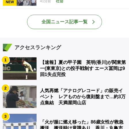
社会
41分前
NEW
全国ニュース記事一覧
アクセスランキング
1
【速報】夏の甲子園 英明(香川)が関東第
一(東東京)との投手戦制す エース冨岡は9
回1失点完投
2
人気再燃「アナログレコード」の販売イ
ベント レアものから復刻盤まで…約3万
点集結 天満屋岡山店
3
「火が服に燃え移った」86歳女性が救急
搬送 搬送時は意識あり 香川・丸亀市