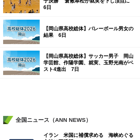
子決勝 倉敷翠松が就実を下し頂点に
6日
【岡山県高校総体】バレーボール男女の
結果 6日
【岡山県高校総体】サッカー男子 岡山
学芸館、作陽学園、就実、玉野光南がベ
スト4進出 7日
全国ニュース（ANN NEWS）
イラン 米国に補償求める 海峡めぐる