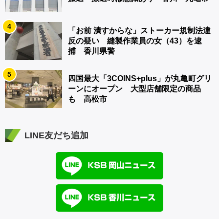
4
「お前 潰すからな」ストーカー規制法違
反の疑い 縫製作業員の女（43）を逮
捕 香川県警
5
四国最大「3COINS+plus」が丸亀町グリ
ーンにオープン 大型店舗限定の商品
も 高松市
LINE友だち追加