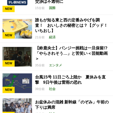
交渉は不透明に
国際
15分前
NEW
誰もが知る東と西の定番みやげを調
査！ おいしさの秘密とは？【グッド！
いちおし】
NEW
経済
21分前
【鈴鹿央士】バンジー挑戦は一旦保留!?
「やらされそう…」と苦笑い＜芸能動画
＞
NEW
エンタメ
35分前
台風15号 11日ごろ上陸か 夏休みを直
撃 9日午後は雷雨の恐れ
社会
39分前
NEW
お盆休みの混雑 新幹線「のぞみ」午前の
下りは満席