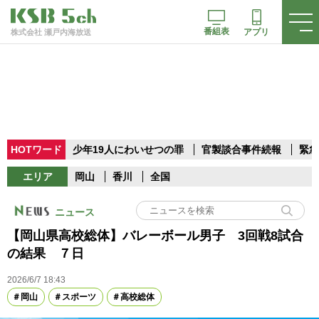
番組表
アプリ
株式会社 瀬戸内海放送
HOTワード
少年19人にわいせつの罪
官製談合事件続報
緊急
エリア
岡山
香川
全国
ニュース
【岡山県高校総体】バレーボール男子 3回戦8試合
の結果 ７日
2026/6/7 18:43
岡山
スポーツ
高校総体