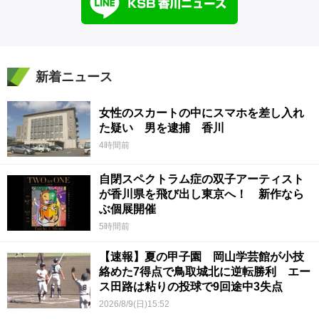
新着ニュース
女性のスカートの中にスマホを差し入れ
た疑い 男を逮捕 香川
4時間前
自閉スペクトラム症の双子アーティスト
が香川県を飛び出し東京へ！ 新作なら
ぶ個展開催
5時間前
【速報】夏の甲子園 岡山学芸館が小技
絡めた7得点で鳥取城北に逆転勝利 エー
ス田路は粘りの投球で9回途中3失点
2026/8/9(日)15:52