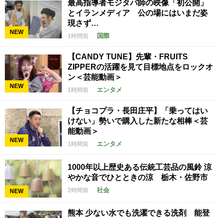
最高指導者モジタバ師の映像「初公開」
とイランメディア 公の場にはいまだ姿
現さず…
NEW
国際
1時間前
【CANDY TUNE】先輩・FRUITS
ZIPPERの活躍を見て目標地点をロックオ
ン＜芸能動画＞
NEW
エンタメ
1時間前
【チョコプラ・長田庄平】「乗ってはい
けない」勢いで購入した新たな相棒＜芸
能動画＞
NEW
エンタメ
1時間前
1000年以上歴史ある伝統工芸品の風鈴 涼
やかな音でひとときの涼 栃木・佐野市
社会
2時間前
NEW
熊本 少ない水でも洗濯できる洗剤 能登