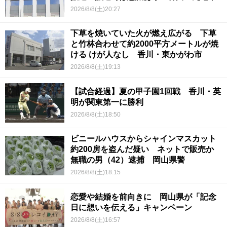
2026/8/8(土)20:27
下草を焼いていた火が燃え広がる 下草
と竹林合わせて約2000平方メートルが焼
ける けが人なし 香川・東かがわ市
2026/8/8(土)19:13
【試合経過】夏の甲子園1回戦 香川・英
明が関東第一に勝利
2026/8/8(土)18:50
ビニールハウスからシャインマスカット
約200房を盗んだ疑い ネットで販売か
無職の男（42）逮捕 岡山県警
2026/8/8(土)18:15
恋愛や結婚を前向きに 岡山県が「記念
日に想いを伝える」キャンペーン
2026/8/8(土)16:57