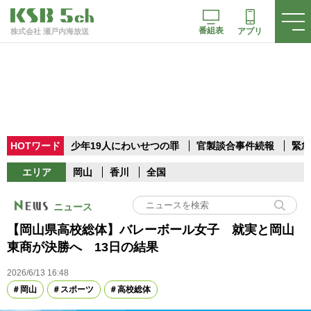
番組表
アプリ
株式会社 瀬戸内海放送
HOTワード
少年19人にわいせつの罪
官製談合事件続報
緊急
エリア
岡山
香川
全国
ニュース
【岡山県高校総体】バレーボール女子 就実と岡山
東商が決勝へ 13日の結果
2026/6/13 16:48
岡山
スポーツ
高校総体