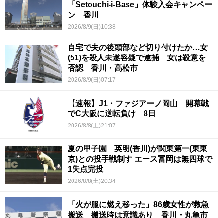
「Setouchi-i-Base」体験入会キャンペー
ン 香川
2026/8/9(日)10:38
自宅で夫の後頭部など切り付けたか…女
(51)を殺人未遂容疑で逮捕 女は殺意を
否認 香川・高松市
2026/8/9(日)07:17
【速報】J1・ファジアーノ岡山 開幕戦
でC大阪に逆転負け 8日
2026/8/8(土)21:07
夏の甲子園 英明(香川)が関東第一(東東
京)との投手戦制す エース冨岡は無四球で
1失点完投
2026/8/8(土)20:34
「火が服に燃え移った」86歳女性が救急
搬送 搬送時は意識あり 香川・丸亀市