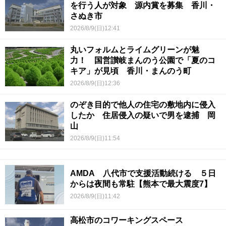
を行う人が対象 源内賞を募集 香川・
さぬき市
2026/8/9(日)12:41
丸いフォルムとライムグリーンが魅
力！ 国営讃岐まんのう公園で「夏のコ
キア」が見頃 香川・まんのう町
2026/8/9(日)12:36
のぞき目的で他人の住宅の敷地内に侵入
したか 住居侵入の疑いで男を逮捕 岡
山
2026/8/9(日)11:54
AMDA 八代市で支援活動続ける ５日
からは夜間も常駐【熊本で最大震度7】
2026/8/9(日)11:42
高松市のコワーキングスペース