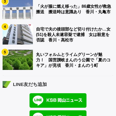
3
「火が服に燃え移った」86歳女性が救急
搬送 搬送時は意識あり 香川・丸亀市
4
自宅で夫の後頭部など切り付けたか…女
(51)を殺人未遂容疑で逮捕 女は殺意を
否認 香川・高松市
5
丸いフォルムとライムグリーンが魅
力！ 国営讃岐まんのう公園で「夏のコ
キア」が見頃 香川・まんのう町
LINE友だち追加