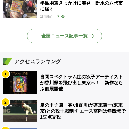
半島地震きっかけに開発 断水の八代市
に届く
社会
3時間前
全国ニュース記事一覧
アクセスランキング
1
自閉スペクトラム症の双子アーティスト
が香川県を飛び出し東京へ！ 新作なら
ぶ個展開催
2
夏の甲子園 英明(香川)が関東第一(東東
京)との投手戦制す エース冨岡は無四球で
1失点完投