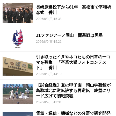
長崎原爆投下から81年 高松市で平和祈
念式 香川
2026/8/9(日)15:38
J1ファジアーノ岡山 開幕戦は黒星
2026/8/9(日)15:21
引き取ったイヌやネコたちの日常の一コ
マを募集 「卒業犬猫フォトコンテス
ト」 香川
2026/8/9(日)14:10
【試合経過】夏の甲子園 岡山学芸館が
鳥取城北に逆転許すも再逆転 終盤にリ
ード広げて初戦突破
2026/8/9(日)13:31
電気・通信・機械などの分野で研究開発