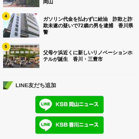
岡山
4
ガソリン代金を払わずに給油 詐欺と詐
欺未遂の疑いで72歳の男を逮捕 香川県
警
5
父母ケ浜近くに新しいリノベーションホ
テルが誕生 香川・三豊市
LINE友だち追加