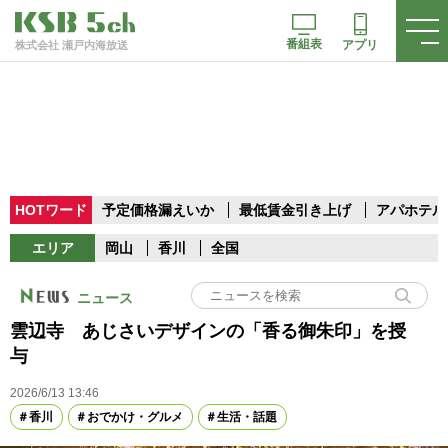
番組表
アプリ
株式会社 瀬戸内海放送
HOTワード
予定価格漏えいか
最低賃金引き上げ
アパホテル
エリア
岡山
香川
全国
ニュース
雲辺寺 あじさいデザインの「香る御朱印」を授
与
2026/6/13 13:46
香川
おでかけ・グルメ
生活・話題