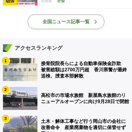
社会
52分前
NEW
全国ニュース記事一覧
アクセスランキング
1
接骨院院長らによる自動車保険金詐欺
被害総額は2700万円超 香川県警が最終
送検、捜査本部解散
2
高松市の市場水族館 新屋島水族館のリ
ニューアルオープンに向け9月28日で閉館
3
土木・解体工事など行う岡山市の会社に
改善命令 産業廃棄物を適切に保管せず