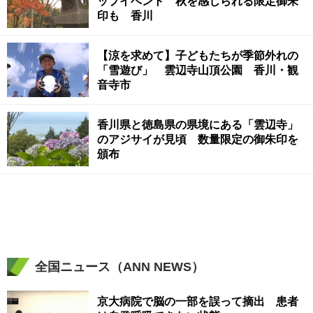
ップイベント 秋を感じられる限定御朱
印も 香川
【涼を求めて】子どもたちが季節外れの
「雪遊び」 雲辺寺山頂公園 香川・観
音寺市
香川県と徳島県の県境にある「雲辺寺」
のアジサイが見頃 数量限定の御朱印を
頒布
全国ニュース（ANN NEWS）
京大病院で脳の一部を誤って摘出 患者