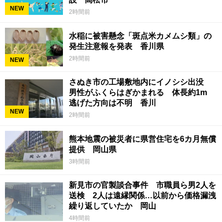
NEW
2時間前
水稲に被害懸念「斑点米カメムシ類」の
発生注意報を発表 香川県
2時間前
NEW
さぬき市の工場敷地内にイノシシ出没
男性がふくらはぎかまれる 体長約1m
逃げた方向は不明 香川
NEW
2時間前
熊本地震の被災者に県営住宅を6カ月無償
提供 岡山県
3時間前
新見市の官製談合事件 市職員ら男2人を
送検 2人は遠縁関係…以前から価格漏洩
繰り返していたか 岡山
4時間前