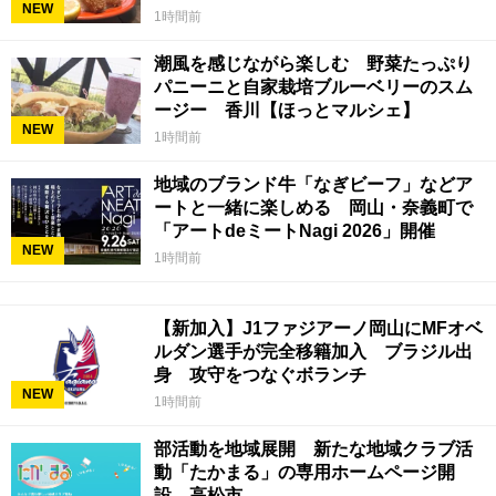
NEW
ェ】
1時間前
潮風を感じながら楽しむ 野菜たっぷり
パニーニと自家栽培ブルーベリーのスム
ージー 香川【ほっとマルシェ】
NEW
1時間前
地域のブランド牛「なぎビーフ」などア
ートと一緒に楽しめる 岡山・奈義町で
「アートdeミートNagi 2026」開催
NEW
1時間前
【新加入】J1ファジアーノ岡山にMFオベ
ルダン選手が完全移籍加入 ブラジル出
身 攻守をつなぐボランチ
NEW
1時間前
部活動を地域展開 新たな地域クラブ活
動「たかまる」の専用ホームページ開
設 高松市