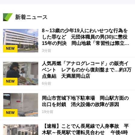
新着ニュース
8～13歳の少年19人にわいせつな行為を
した罪など 元団体職員の男(30)に懲役
15年の判決 岡山地裁「常習性は際立っ
NEW
ていて被害結果も非常に重い」
3分前
人気再燃「アナログレコード」の販売イ
ベント レアものから復刻盤まで…約3万
点集結 天満屋岡山店
NEW
6分前
岡山市営城下地下駐車場 岡山駅方面の
出口を封鎖 消火設備の故障が原因
19分前
NEW
【速報】ことでん長尾線で人身事故 平
木駅～長尾駅で運転見合わせ 午後4時