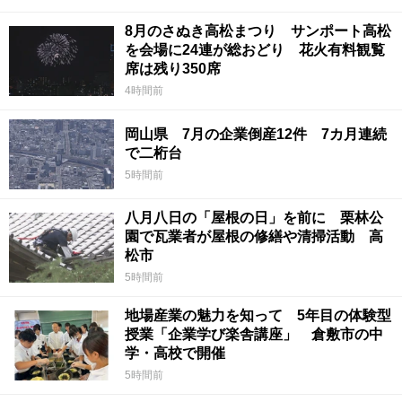
8月のさぬき高松まつり サンポート高松
を会場に24連が総おどり 花火有料観覧
席は残り350席
4時間前
岡山県 7月の企業倒産12件 7カ月連続
で二桁台
5時間前
八月八日の「屋根の日」を前に 栗林公
園で瓦業者が屋根の修繕や清掃活動 高
松市
5時間前
地場産業の魅力を知って 5年目の体験型
授業「企業学び楽舎講座」 倉敷市の中
学・高校で開催
5時間前