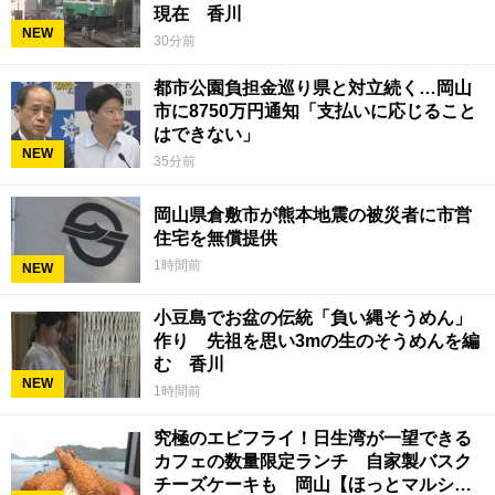
現在 香川
NEW
30分前
都市公園負担金巡り県と対立続く…岡山
市に8750万円通知「支払いに応じること
はできない」
NEW
35分前
岡山県倉敷市が熊本地震の被災者に市営
住宅を無償提供
1時間前
NEW
小豆島でお盆の伝統「負い縄そうめん」
作り 先祖を思い3mの生のそうめんを編
む 香川
NEW
1時間前
究極のエビフライ！日生湾が一望できる
カフェの数量限定ランチ 自家製バスク
チーズケーキも 岡山【ほっとマルシ