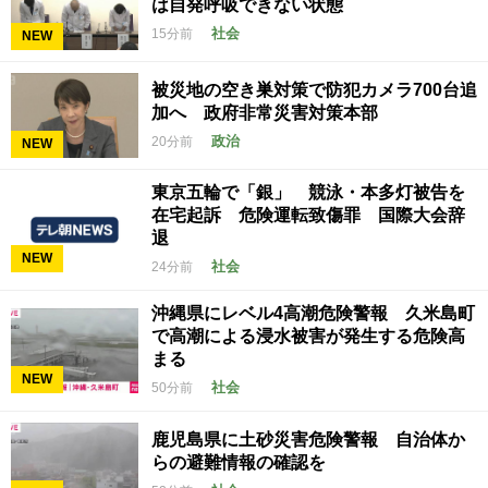
は自発呼吸できない状態
社会
15分前
NEW
被災地の空き巣対策で防犯カメラ700台追
加へ 政府非常災害対策本部
政治
20分前
NEW
東京五輪で「銀」 競泳・本多灯被告を
在宅起訴 危険運転致傷罪 国際大会辞
退
NEW
社会
24分前
沖縄県にレベル4高潮危険警報 久米島町
で高潮による浸水被害が発生する危険高
まる
NEW
社会
50分前
鹿児島県に土砂災害危険警報 自治体か
らの避難情報の確認を