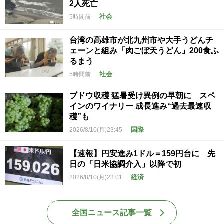
2人死亡
社会
5時間前
台湾の高雄市が北九州市や大手うどんチ
ェーンと組み「肉ごぼ天うどん」200食ふ
るまう
社会
5時間前
ブドウ収穫 猛暑受け異例の早朝に スペ
インのワイナリー 成長進み“過去最速収
穫”も
国際
2026/8/10(月)23:45
【速報】円安進み1ドル＝159円台に 先
日の「日米協調介入」以降で初
経済
2026/8/10(月)23:01
全国ニュース記事一覧