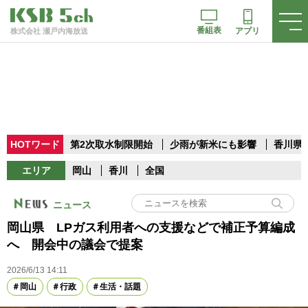
番組表
アプリ
株式会社 瀬戸内海放送
HOTワード
第2次取水制限開始
少雨が新米にも影響
香川県
エリア
岡山
香川
全国
ニュース
岡山県 LPガス利用者への支援などで補正予算編成
へ 開会中の議会で提案
2026/6/13 14:11
岡山
行政
生活・話題