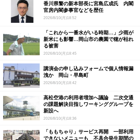
香川県警の新本部長に宮島広成氏 内閣
官房内閣参事官などを歴任
2026/8/10(月)18:52
「これから一番水がいる時期…」少雨が
新米にも影響…岡山市の農園で穂が枯れ
る被害
2026/8/10(月)18:45
講演会の申し込みフォームで個人情報漏
洩か 岡山・早島町
2026/8/10(月)18:42
高松空港の利用者増加へ議論 二次交通
の課題解決目指しワーキンググループを
新設へ
2026/8/10(月)18:36
「ももちゃり」サービス再開 一部利用
できないメニューも 不具合発生期間の