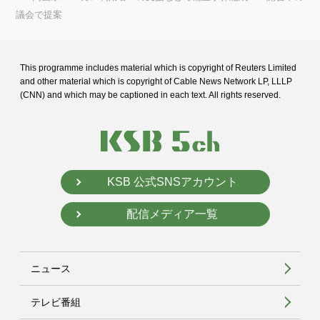
議会で提案
This programme includes material which is copyright of Reuters Limited
and
other material which is copyright of Cable News Network LP, LLLP
(CNN) and
which may be captioned in each text. All rights reserved.
KSB 公式SNSアカウント
配信メディア一覧
ニュース
テレビ番組