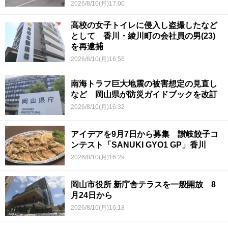
2026/8/10(月)17:00
高校の女子トイレに侵入し盗撮したなど
として 香川・綾川町の会社員の男(23)
を再逮捕
2026/8/10(月)16:56
南海トラフ巨大地震の被害想定の見直し
など 岡山県が防災ガイドブックを改訂
2026/8/10(月)16:32
アイデアを9月7日から募集 讃岐餃子コ
ンテスト「SANUKI GYO1 GP」香川
2026/8/10(月)16:29
岡山市役所 新庁舎テラスを一般開放 8
月24日から
2026/8/10(月)16:18