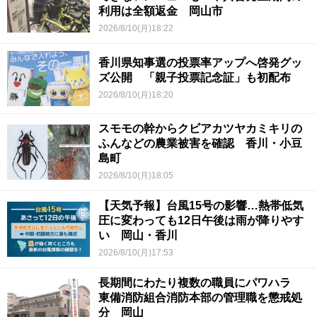
利用は全額返金 岡山市
2026/8/10(月)18:22
香川県知事選の投票率アップへ啓発グッ
ズ公開 「親子投票記念証」も初配布
2026/8/10(月)18:20
スモモの幹からクビアカツヤカミキリの
ふんなどの農業被害を確認 香川・小豆
島町
2026/8/10(月)18:05
【天気予報】台風15号の影響…熱帯低気
圧に変わっても12日午後は雨が降りやす
い 岡山・香川
2026/8/10(月)17:53
長期間にわたり複数の職員にパワハラ
東備消防組合消防本部の管理職を懲戒処
分 岡山