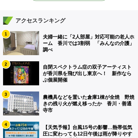
アクセスランキング
1
夫婦一緒に「2人部屋」対応可能の老人ホ
ーム 香川では3割弱 「みんなの介護」
調べ
2
自閉スペクトラム症の双子アーティスト
が香川県を飛び出し東京へ！ 新作なら
ぶ個展開催
3
農機具などを置いた倉庫1棟が全焼 野焼
きの残り火が燃え移ったか 香川・善通
寺市
4
【天気予報】台風15号の影響…熱帯低気
圧に変わっても12日午後は雨が降りやす