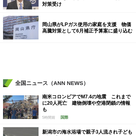
対策受け
岡山県がLPガス使用の家庭を支援 物価
高騰対策として6月補正予算案に盛り込む
全国ニュース（ANN NEWS）
南米コロンビアでM7.4の地震 これまで
に20人死亡 建物倒壊や空港閉鎖の情報
も
国際
5時間前
新潟市の海水浴場で親子3人流され子ども