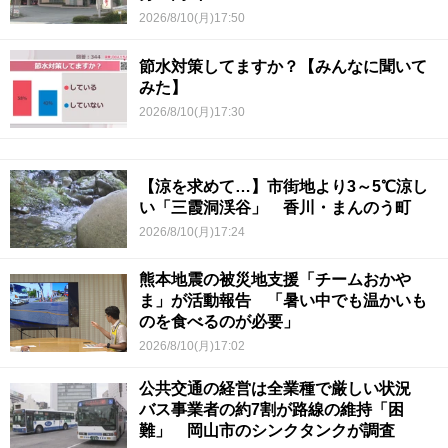
2026/8/10(月)17:50
節水対策してますか？【みんなに聞いて
みた】
2026/8/10(月)17:30
【涼を求めて…】市街地より3～5℃涼し
い「三霞洞渓谷」 香川・まんのう町
2026/8/10(月)17:24
熊本地震の被災地支援「チームおかや
ま」が活動報告 「暑い中でも温かいも
のを食べるのが必要」
2026/8/10(月)17:02
公共交通の経営は全業種で厳しい状況
バス事業者の約7割が路線の維持「困
難」 岡山市のシンクタンクが調査