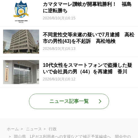
カマタマーレ讃岐が開幕戦勝利！ 福島
に逆転勝ち
2026/8/10(月)16:15
不同意性交等未遂の疑いで7月逮捕 高松
市の男性(43)を不起訴 高松地検
2026/8/10(月)16:13
10代女性をスマートフォンで盗撮した疑
いで会社員の男（44）を再逮捕 香川
2026/8/10(月)16:12
ニュース記事一覧
ホーム
ニュース
行政
岡山県 LPガス利用者への支援などで補正予算編成へ 開会中の