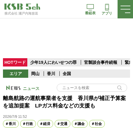
番組表
アプリ
株式会社 瀬戸内海放送
HOTワード
少年19人にわいせつの罪
官製談合事件続報
緊急
エリア
岡山
香川
全国
ニュース
離島航路の運航事業者を支援 香川県が補正予算案
を追加提案 LPガス料金などの支援も
2026/7/9 11:52
香川
行政
経済
交通
議会
社会