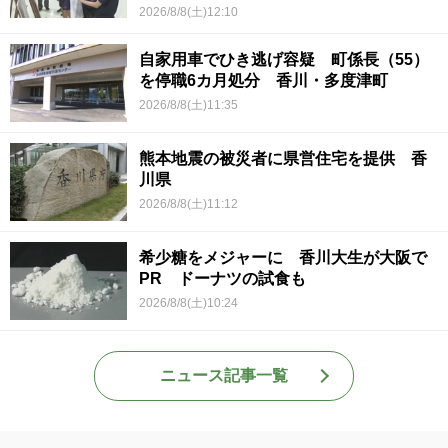
2026/8/8(土)12:10
自家用車でひき逃げ容疑 町係長（55）
を停職6カ月処分 香川・多度津町
2026/8/8(土)11:35
熊本地震の被災者に県営住宅を提供 香
川県
2026/8/8(土)11:12
希少糖をメジャーに 香川大生が大阪で
PR ドーナツの試食も
2026/8/8(土)10:24
ニュース記事一覧