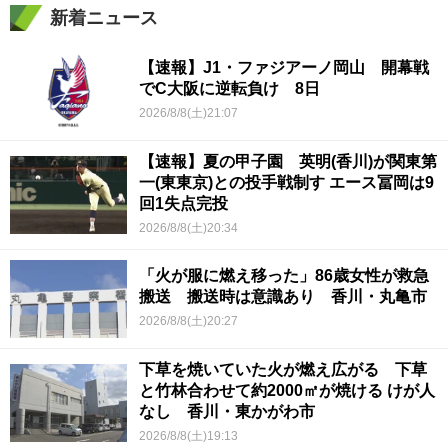
新着ニュース
【速報】J1・ファジアーノ岡山 開幕戦
でC大阪に逆転負け 8日
2026/8/8(土)21:07
【速報】夏の甲子園 英明(香川)が関東第
一(東東京)との投手戦制す エース冨岡は9
回1失点完投
2026/8/8(土)20:34
「火が服に燃え移った」86歳女性が救急
搬送 搬送時は意識あり 香川・丸亀市
2026/8/8(土)20:27
下草を焼いていた火が燃え広がる 下草
と竹林合わせて約2000㎡が焼ける けが人
なし 香川・東かがわ市
2026/8/8(土)19:13