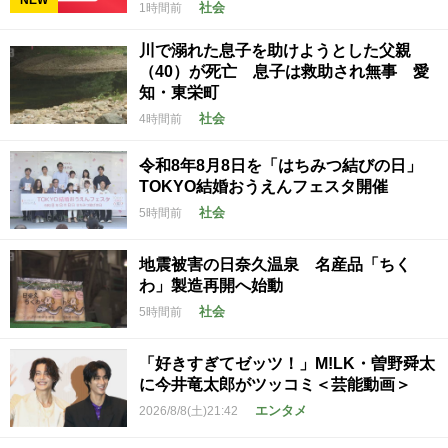
社会
1時間前
川で溺れた息子を助けようとした父親
（40）が死亡 息子は救助され無事 愛
知・東栄町
社会
4時間前
令和8年8月8日を「はちみつ結びの日」
TOKYO結婚おうえんフェスタ開催
社会
5時間前
地震被害の日奈久温泉 名産品「ちく
わ」製造再開へ始動
社会
5時間前
「好きすぎてゼッツ！」M!LK・曽野舜太
に今井竜太郎がツッコミ＜芸能動画＞
エンタメ
2026/8/8(土)21:42