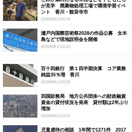
が見学 廃棄物処理工場で環境学習イベ
ント 香川・観音寺市
2026/8/8(土)16:29
瀬戸内国際芸術祭2028の作品公募 女木
島などで現地説明会を開催
2026/8/8(土)16:15
百十四銀行 第１四半期決算 コア業務
純益35％増 香川
2026/8/8(土)15:59
四国財務局 地方公共団体への財政融資
資金の貸付状況を発表 貸付額は2年ぶり
増加
2026/8/8(土)14:32
児童虐待の相談 1年間で1271件 2017