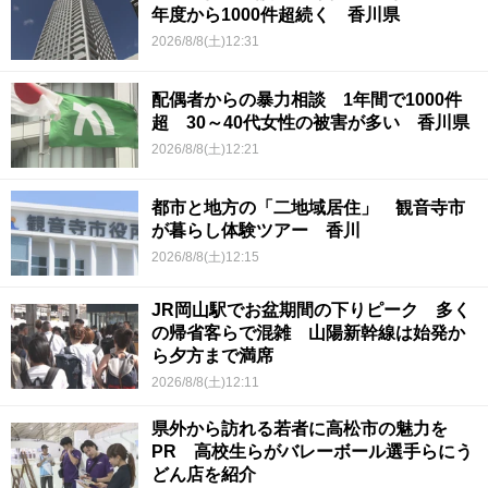
年度から1000件超続く 香川県
2026/8/8(土)12:31
配偶者からの暴力相談 1年間で1000件
超 30～40代女性の被害が多い 香川県
2026/8/8(土)12:21
都市と地方の「二地域居住」 観音寺市
が暮らし体験ツアー 香川
2026/8/8(土)12:15
JR岡山駅でお盆期間の下りピーク 多く
の帰省客らで混雑 山陽新幹線は始発か
ら夕方まで満席
2026/8/8(土)12:11
県外から訪れる若者に高松市の魅力を
PR 高校生らがバレーボール選手らにう
どん店を紹介