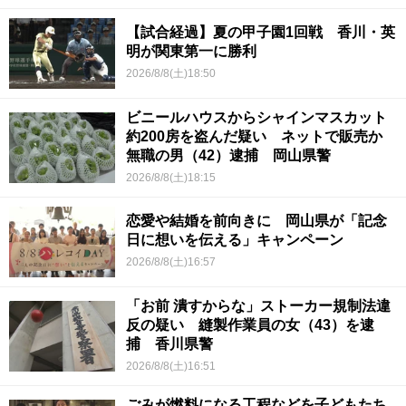
【試合経過】夏の甲子園1回戦 香川・英
明が関東第一に勝利
2026/8/8(土)18:50
ビニールハウスからシャインマスカット
約200房を盗んだ疑い ネットで販売か
無職の男（42）逮捕 岡山県警
2026/8/8(土)18:15
恋愛や結婚を前向きに 岡山県が「記念
日に想いを伝える」キャンペーン
2026/8/8(土)16:57
「お前 潰すからな」ストーカー規制法違
反の疑い 縫製作業員の女（43）を逮
捕 香川県警
2026/8/8(土)16:51
ごみが燃料になる工程などを子どもたち