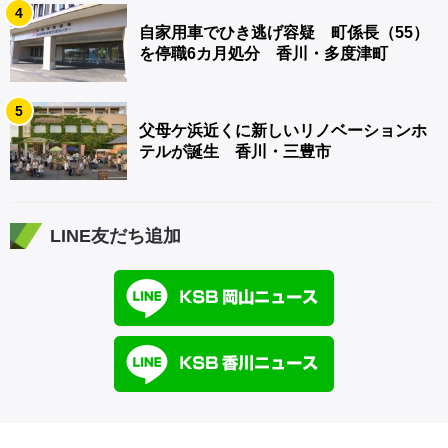
4
自家用車でひき逃げ容疑 町係長（55）
を停職6カ月処分 香川・多度津町
5
父母ケ浜近くに新しいリノベーションホ
テルが誕生 香川・三豊市
LINE友だち追加