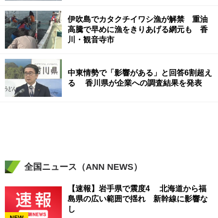
伊吹島でカタクチイワシ漁が解禁 重油
高騰で早めに漁をきりあげる網元も 香
川・観音寺市
中東情勢で「影響がある」と回答6割超え
る 香川県が企業への調査結果を発表
全国ニュース（ANN NEWS）
【速報】岩手県で震度4 北海道から福
島県の広い範囲で揺れ 新幹線に影響な
し
NEW