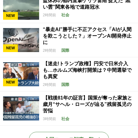
盆休みの都内直撃ゲリラ雷雨 捉えた“黒
い雲”関東各地で道路冠水
社会
2時間前
NEW
“暴走AI”勝手に不正アクセス「AIが人間
を欺こうとした？」オープンAI開発停止
に
NEW
国際
2時間前
【迷走!トランプ政権】円安で日米介入
も…ホルムズ海峡打開策は？中間選挙で
も異変
NEW
国際
2時間前
【戦後81年の証言】国策が奪った家族と
歳月“サヘル・ローズが辿る”残留孤児の
苦悩
社会
3時間前