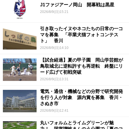
J1ファジアーノ岡山 開幕戦は黒星
2026/8/9(日)15:21
引き取ったイヌやネコたちの日常の一コ
マを募集 「卒業犬猫フォトコンテス
ト」 香川
2026/8/9(日)14:10
【試合経過】夏の甲子園 岡山学芸館が
鳥取城北に逆転許すも再逆転 終盤にリ
ード広げて初戦突破
2026/8/9(日)13:31
電気・通信・機械などの分野で研究開発
を行う人が対象 源内賞を募集 香川・
さぬき市
2026/8/9(日)12:41
丸いフォルムとライムグリーンが魅
力！ 国営讃岐まんのう公園で「夏のコ