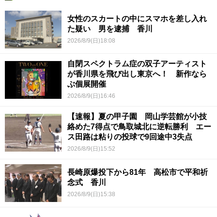
女性のスカートの中にスマホを差し入れ
た疑い 男を逮捕 香川
2026/8/9(日)18:08
自閉スペクトラム症の双子アーティスト
が香川県を飛び出し東京へ！ 新作なら
ぶ個展開催
2026/8/9(日)16:46
【速報】夏の甲子園 岡山学芸館が小技
絡めた7得点で鳥取城北に逆転勝利 エー
ス田路は粘りの投球で9回途中3失点
2026/8/9(日)15:52
長崎原爆投下から81年 高松市で平和祈
念式 香川
2026/8/9(日)15:38