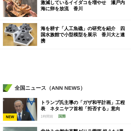
激減しているイイダコを増やせ 瀬戸内
海に卵を放流 香川
海を耕す「人工魚礁」の研究を紹介 四
国水族館で小型模型を展示 香川大と連
携
全国ニュース（ANN NEWS）
トランプ氏主導の「ガザ和平計画」工程
表 ネタニヤフ首相「拒否する」意向
国際
1時間前
NEW