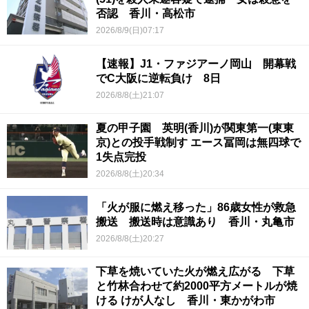
否認 香川・高松市
2026/8/9(日)07:17
【速報】J1・ファジアーノ岡山 開幕戦
でC大阪に逆転負け 8日
2026/8/8(土)21:07
夏の甲子園 英明(香川)が関東第一(東東
京)との投手戦制す エース冨岡は無四球で
1失点完投
2026/8/8(土)20:34
「火が服に燃え移った」86歳女性が救急
搬送 搬送時は意識あり 香川・丸亀市
2026/8/8(土)20:27
下草を焼いていた火が燃え広がる 下草
と竹林合わせて約2000平方メートルが焼
ける けが人なし 香川・東かがわ市