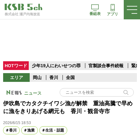
番組表
アプリ
株式会社 瀬戸内海放送
HOTワード
少年19人にわいせつの罪
官製談合事件続報
緊急
エリア
岡山
香川
全国
ニュース
伊吹島でカタクチイワシ漁が解禁 重油高騰で早め
に漁をきりあげる網元も 香川・観音寺市
2026/6/15 18:53
香川
漁業
生活・話題