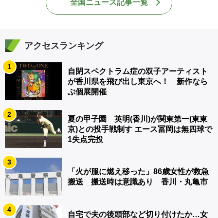
全国ニュース記事一覧
アクセスランキング
1
自閉スペクトラム症の双子アーティスト
が香川県を飛び出し東京へ！ 新作なら
ぶ個展開催
2
夏の甲子園 英明(香川)が関東第一(東東
京)との投手戦制す エース冨岡は無四球で
1失点完投
3
「火が服に燃え移った」86歳女性が救急
搬送 搬送時は意識あり 香川・丸亀市
4
自宅で夫の後頭部など切り付けたか…女