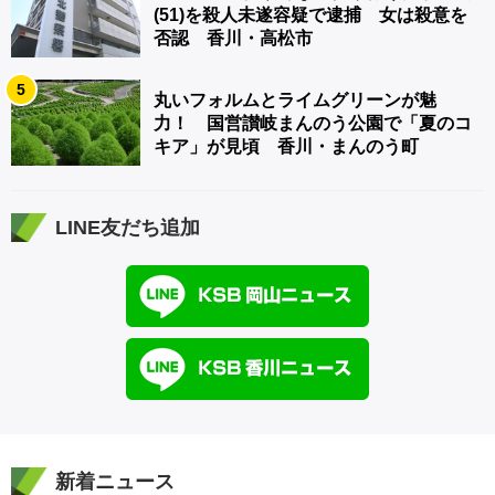
(51)を殺人未遂容疑で逮捕 女は殺意を
否認 香川・高松市
5
丸いフォルムとライムグリーンが魅
力！ 国営讃岐まんのう公園で「夏のコ
キア」が見頃 香川・まんのう町
LINE友だち追加
新着ニュース