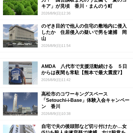
キア」が見頃 香川・まんのう町
2026/8/9(日)12:36
のぞき目的で他人の住宅の敷地内に侵入
したか 住居侵入の疑いで男を逮捕 岡
山
2026/8/9(日)11:54
AMDA 八代市で支援活動続ける ５日
からは夜間も常駐【熊本で最大震度7】
2026/8/9(日)11:42
高松市のコワーキングスペース
「Setouchi-i-Base」体験入会キャンペー
ン 香川
2026/8/9(日)10:38
自宅で夫の後頭部など切り付けたか…女
(51)を殺人未遂容疑で逮捕 女は殺意を