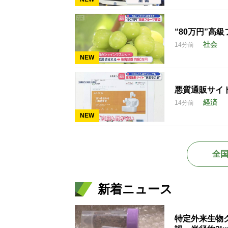
“80万円”高
社会
14分前
NEW
悪質通販サイ
経済
14分前
NEW
全
新着ニュース
特定外来生物