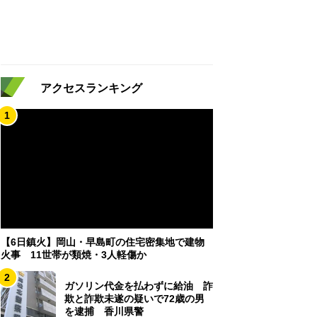
アクセスランキング
1
【6日鎮火】岡山・早島町の住宅密集地で建物
火事 11世帯が類焼・3人軽傷か
2
ガソリン代金を払わずに給油 詐
欺と詐欺未遂の疑いで72歳の男
を逮捕 香川県警