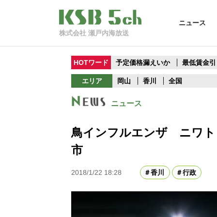
ニュース
株式会社 瀬戸内海放送
HOTワード
予定価格漏えいか
最低賃金引
エリア
岡山
香川
全国
ニュース
鳥インフルエンザ ニワト
市
2018/1/22 18:28
香川
行政