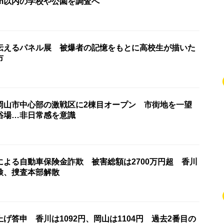
km以内の学校や公園を調査へ
伝えるパネル展 被爆者の記憶をもとに高校生が描いた
市
岡山市中心部の激戦区に2棟目オープン 市街地を一望
浴場…非日常感を意識
による自動車保険金詐欺 被害総額は2700万円超 香川
検、捜査本部解散
げ答申 香川は1092円、岡山は1104円 過去2番目の