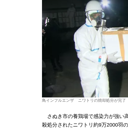
鳥インフルエンザ ニワトリの焼却処分が完了
さぬき市の養鶏場で感染力が強い高
殺処分されたニワトリ約9万2000羽