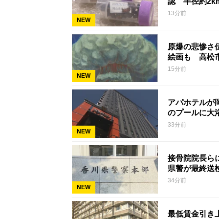
認 半径約2
13分前
NEW
原爆の悲惨さ
絵画も 高松
15分前
NEW
アパホテルが
のプールに大
33分前
NEW
接骨院院長ら
県警が最終送
34分前
NEW
最低賃金引き上