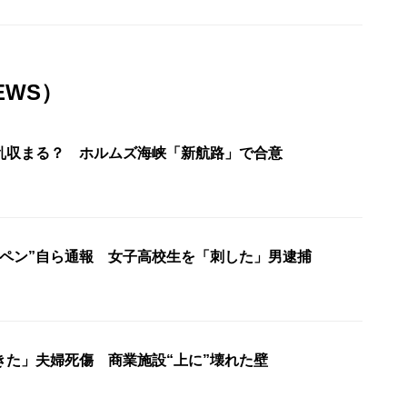
EWS）
乱収まる？ ホルムズ海峡「新航路」で合意
ーペン”自ら通報 女子高校生を「刺した」男逮捕
きた」夫婦死傷 商業施設“上に”壊れた壁