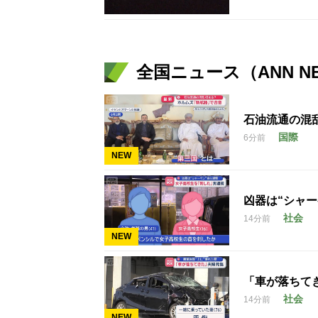
全国ニュース（ANN N
石油流通の混
国際
6分前
NEW
凶器は“シャ
社会
14分前
NEW
「車が落ちて
社会
14分前
NEW