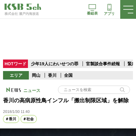
番組表
アプリ
株式会社 瀬戸内海放送
HOTワード
少年19人にわいせつの罪
官製談合事件続報
緊急
エリア
岡山
香川
全国
ニュース
香川の高病原性鳥インフル「搬出制限区域」を解除
2018/1/30 11:40
香川
社会