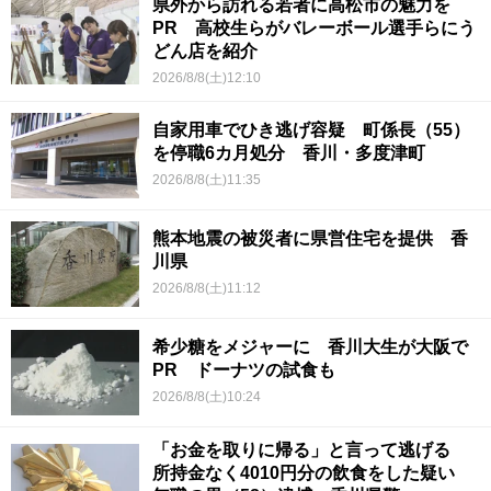
県外から訪れる若者に高松市の魅力を
PR 高校生らがバレーボール選手らにう
どん店を紹介
2026/8/8(土)12:10
自家用車でひき逃げ容疑 町係長（55）
を停職6カ月処分 香川・多度津町
2026/8/8(土)11:35
熊本地震の被災者に県営住宅を提供 香
川県
2026/8/8(土)11:12
希少糖をメジャーに 香川大生が大阪で
PR ドーナツの試食も
2026/8/8(土)10:24
「お金を取りに帰る」と言って逃げる
所持金なく4010円分の飲食をした疑い