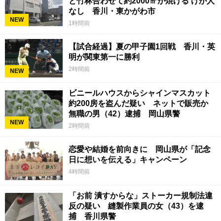
と竹林合わせて約2000㎡が焼ける けが人
なし 香川・東かがわ市
NEW
1時間前
【試合経過】夏の甲子園1回戦 香川・英
明が関東第一に勝利
2時間前
NEW
ビニールハウスからシャインマスカット
約200房を盗んだ疑い ネットで販売か
無職の男（42）逮捕 岡山県警
NEW
2時間前
恋愛や結婚を前向きに 岡山県が「記念
日に想いを伝える」キャンペーン
4時間前
「お前 潰すからな」ストーカー規制法違
反の疑い 縫製作業員の女（43）を逮
捕 香川県警