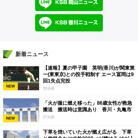
新着ニュース
【速報】夏の甲子園 英明(香川)が関東第
一(東東京)との投手戦制す エース冨岡は9
回1失点完投
NEW
30分前
「火が服に燃え移った」86歳女性が救急
搬送 搬送時は意識あり 香川・丸亀市
37分前
NEW
下草を焼いていた火が燃え広がる 下草