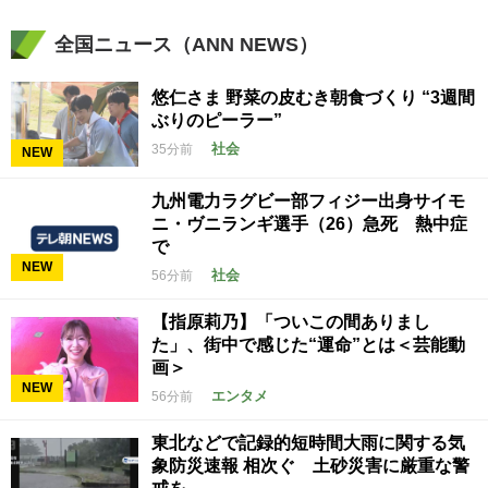
全国ニュース（ANN NEWS）
悠仁さま 野菜の皮むき朝食づくり “3週間
ぶりのピーラー”
社会
35分前
NEW
九州電力ラグビー部フィジー出身サイモ
ニ・ヴニランギ選手（26）急死 熱中症
で
NEW
社会
56分前
【指原莉乃】「ついこの間ありまし
た」、街中で感じた“運命”とは＜芸能動
画＞
NEW
エンタメ
56分前
東北などで記録的短時間大雨に関する気
象防災速報 相次ぐ 土砂災害に厳重な警