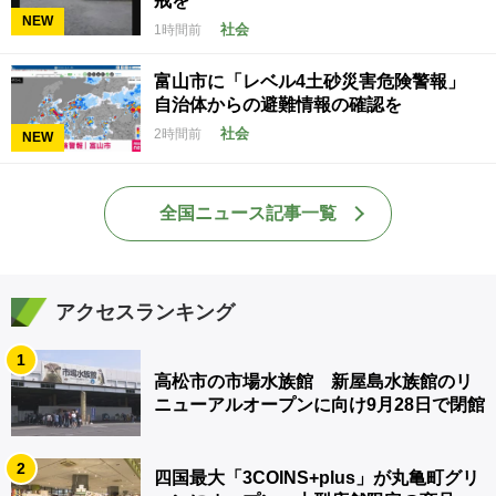
戒を
NEW
社会
1時間前
富山市に「レベル4土砂災害危険警報」
自治体からの避難情報の確認を
社会
2時間前
NEW
全国ニュース記事一覧
アクセスランキング
1
高松市の市場水族館 新屋島水族館のリ
ニューアルオープンに向け9月28日で閉館
2
四国最大「3COINS+plus」が丸亀町グリ