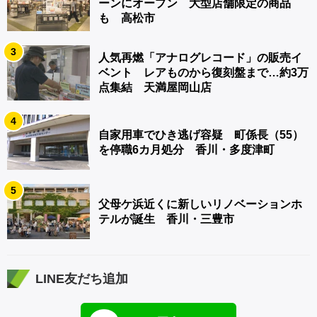
ーンにオープン 大型店舗限定の商品
も 高松市
3
人気再燃「アナログレコード」の販売イ
ベント レアものから復刻盤まで…約3万
点集結 天満屋岡山店
4
自家用車でひき逃げ容疑 町係長（55）
を停職6カ月処分 香川・多度津町
5
父母ケ浜近くに新しいリノベーションホ
テルが誕生 香川・三豊市
LINE友だち追加