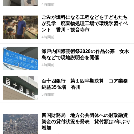
4時間前
ごみが燃料になる工程などを子どもたち
が見学 廃棄物処理工場で環境学習イベ
ント 香川・観音寺市
4時間前
瀬戸内国際芸術祭2028の作品公募 女木
島などで現地説明会を開催
4時間前
百十四銀行 第１四半期決算 コア業務
純益35％増 香川
5時間前
四国財務局 地方公共団体への財政融資
資金の貸付状況を発表 貸付額は2年ぶり
増加