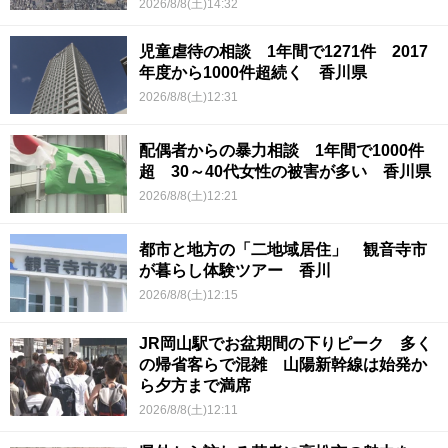
2026/8/8(土)14:32
児童虐待の相談 1年間で1271件 2017
年度から1000件超続く 香川県
2026/8/8(土)12:31
配偶者からの暴力相談 1年間で1000件
超 30～40代女性の被害が多い 香川県
2026/8/8(土)12:21
都市と地方の「二地域居住」 観音寺市
が暮らし体験ツアー 香川
2026/8/8(土)12:15
JR岡山駅でお盆期間の下りピーク 多く
の帰省客らで混雑 山陽新幹線は始発か
ら夕方まで満席
2026/8/8(土)12:11