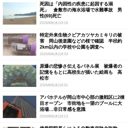
死因は「内因性の疾患に起因する溺
死」 倉敷市の海水浴場で水難事故 男
性(69)死亡
2026/8/6(木)19:16
特定外来生物クビアカツヤカミキリの被
害 岡山後楽園などの桜で確認 半径約
2km以内の学校や公園を調査へ
2026/8/6(木)18:33
原爆の悲惨さ伝えるパネル展 被爆者の
記憶をもとに高校生が描いた絵画も 高
松市
2026/8/6(木)18:31
アパホテルが岡山市中心部の激戦区に2棟
目オープン 市街地を一望のプールに大
浴場…非日常感を意識
2026/8/6(木)18:13