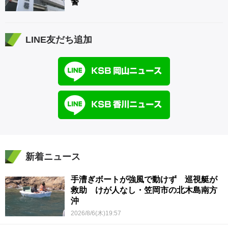
警
LINE友だち追加
新着ニュース
手漕ぎボートが強風で動けず 巡視艇が
救助 けが人なし・笠岡市の北木島南方
沖
2026/8/6(木)19:57