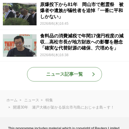
原爆投下から81年 岡山市で慰霊祭 被
爆者や遺族が犠牲者を追悼「一番に平和
しかない」
2026/8/6(木)16:45
食料品の消費減税で年間17億円程度の減
収…高松市長が地方財政への影響を懸念
「確実な代替財源の確保、穴埋めを」
2026/8/6(木)16:38
ニュース記事一覧
ホーム
ニュース
特集
開通30年 瀬戸大橋が架かる坂出市与島におじゃま島～す！
This programme includes material which is copyright of Reuters Limited