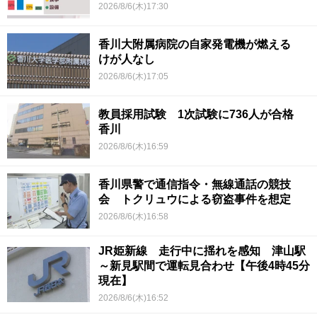
2026/8/6(木)17:30
香川大附属病院の自家発電機が燃える
けが人なし
2026/8/6(木)17:05
教員採用試験 1次試験に736人が合格
香川
2026/8/6(木)16:59
香川県警で通信指令・無線通話の競技
会 トクリュウによる窃盗事件を想定
2026/8/6(木)16:58
JR姫新線 走行中に揺れを感知 津山駅
～新見駅間で運転見合わせ【午後4時45分
現在】
2026/8/6(木)16:52