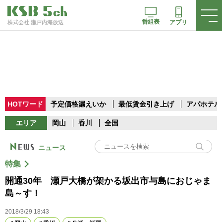
番組表
アプリ
株式会社 瀬戸内海放送
HOTワード
予定価格漏えいか
最低賃金引き上げ
アパホテル
エリア
岡山
香川
全国
ニュース
特集
開通30年 瀬戸大橋が架かる坂出市与島におじゃま
島～す！
2018/3/29 18:43