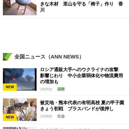
きな木材 里山を守る「椅子」作り 香
川
全国ニュース（ANN NEWS）
ロシア通販大手へのウクライナの攻撃
影響じわり 中小企業弱体化や物流費用
の増加も
NEW
国際
1時間前
被災地・熊本代表の有明高校 夏の甲子園
きょう初戦 ブラスバンドが後押し
社会
1時間前
NEW