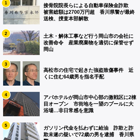
1
接骨院院長らによる自動車保険金詐欺
被害総額は2700万円超 香川県警が最終
送検、捜査本部解散
2
土木・解体工事など行う岡山市の会社に
改善命令 産業廃棄物を適切に保管せず
岡山
3
高松市の住宅で起きた強盗致傷事件 近
くに住む64歳男を指名手配
4
アパホテルが岡山市中心部の激戦区に2棟
目オープン 市街地を一望のプールに大
浴場…非日常感を意識
5
ガソリン代金を払わずに給油 詐欺と詐
欺未遂の疑いで72歳の男を逮捕 香川県