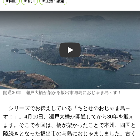
岡山
香川
生活・話題
Play
開通30年 瀬戸大橋が架かる坂出市与島におじゃま島～す！
シリーズでお伝えしている「ちとせのおじゃま島～
す！」。4月10日、瀬戸大橋が開通してから30年を迎え
ます。そこで今回は、橋が架かったことで本州、四国と
陸続きとなった坂出市の与島におじゃましました。古く