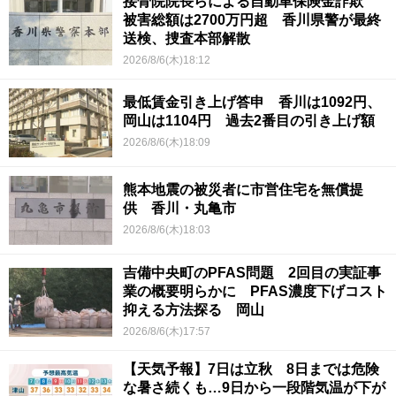
接骨院院長らによる自動車保険金詐欺
被害総額は2700万円超 香川県警が最終
送検、捜査本部解散
2026/8/6(木)18:12
最低賃金引き上げ答申 香川は1092円、
岡山は1104円 過去2番目の引き上げ額
2026/8/6(木)18:09
熊本地震の被災者に市営住宅を無償提
供 香川・丸亀市
2026/8/6(木)18:03
吉備中央町のPFAS問題 2回目の実証事
業の概要明らかに PFAS濃度下げコスト
抑える方法探る 岡山
2026/8/6(木)17:57
【天気予報】7日は立秋 8日までは危険
な暑さ続くも…9日から一段階気温が下が