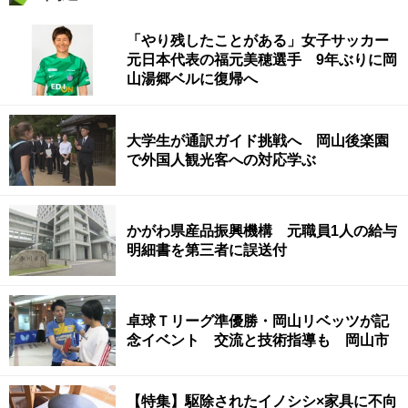
「やり残したことがある」女子サッカー
元日本代表の福元美穂選手 9年ぶりに岡
山湯郷ベルに復帰へ
大学生が通訳ガイド挑戦へ 岡山後楽園
で外国人観光客への対応学ぶ
かがわ県産品振興機構 元職員1人の給与
明細書を第三者に誤送付
卓球Ｔリーグ準優勝・岡山リベッツが記
念イベント 交流と技術指導も 岡山市
【特集】駆除されたイノシシ×家具に不向