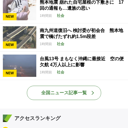
熊本地震 崩れた自宅屋根の下敷きに 17
回の通報も…遺族の思い
社会
1時間前
NEW
南九州道復旧へ 検討委が初会合 熊本地
震で橋げたずれ約1.5m段差
社会
1時間前
NEW
台風13号 まもなく沖縄に最接近 空の便
欠航 4万人以上に影響
社会
1時間前
NEW
全国ニュース記事一覧
アクセスランキング