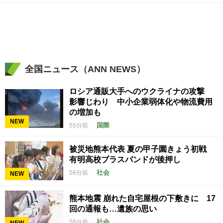
全国ニュース（ANN NEWS）
ロシア通販大手へのウクライナの攻撃
影響じわり 中小企業弱体化や物流費用
の増加も
NEW
国際
55分前
被災地熊本代表 夏の甲子園きょう初戦
有明高校ブラスバンドが後押し
社会
56分前
NEW
熊本地震 崩れた自宅屋根の下敷きに 17
回の通報も…遺族の思い
社会
58分前