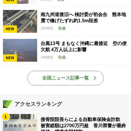
NEW
南九州道復旧へ 検討委が初会合 熊本地
震で橋げたずれ約1.5m段差
社会
1時間前
NEW
台風13号 まもなく沖縄に最接近 空の便
欠航 4万人以上に影響
社会
1時間前
NEW
全国ニュース記事一覧
アクセスランキング
1
接骨院院長らによる自動車保険金詐欺
被害総額は2700万円超 香川県警が最終