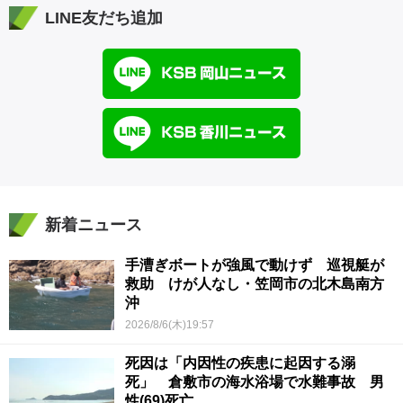
LINE友だち追加
新着ニュース
手漕ぎボートが強風で動けず 巡視艇が
救助 けが人なし・笠岡市の北木島南方
沖
2026/8/6(木)19:57
死因は「内因性の疾患に起因する溺
死」 倉敷市の海水浴場で水難事故 男
性(69)死亡