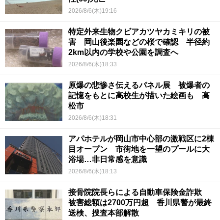
2026/8/6(木)19:16
特定外来生物クビアカツヤカミキリの被
害 岡山後楽園などの桜で確認 半径約
2km以内の学校や公園を調査へ
2026/8/6(木)18:33
原爆の悲惨さ伝えるパネル展 被爆者の
記憶をもとに高校生が描いた絵画も 高
松市
2026/8/6(木)18:31
アパホテルが岡山市中心部の激戦区に2棟
目オープン 市街地を一望のプールに大
浴場…非日常感を意識
2026/8/6(木)18:13
接骨院院長らによる自動車保険金詐欺
被害総額は2700万円超 香川県警が最終
送検、捜査本部解散