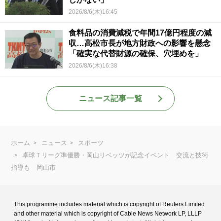
2026/8/6(木)16:45
食料品の消費減税で年間17億円程度の減
収…高松市長が地方財政への影響を懸念
「確実な代替財源の確保、穴埋めを」
2026/8/6(木)16:38
ニュース記事一覧
ホーム
ニュース
スポーツ
卓球Ｔリーグ準優勝・岡山リベッツが記念イベント 交流と技術
指導も 岡山市
This programme includes material which is copyright of Reuters Limited
and
other material which is copyright of Cable News Network LP, LLLP