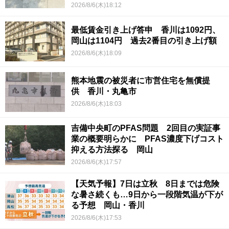
2026/8/6(木)18:12
最低賃金引き上げ答申 香川は1092円、
岡山は1104円 過去2番目の引き上げ額
2026/8/6(木)18:09
熊本地震の被災者に市営住宅を無償提
供 香川・丸亀市
2026/8/6(木)18:03
吉備中央町のPFAS問題 2回目の実証事
業の概要明らかに PFAS濃度下げコスト
抑える方法探る 岡山
2026/8/6(木)17:57
【天気予報】7日は立秋 8日までは危険
な暑さ続くも…9日から一段階気温が下が
る予想 岡山・香川
2026/8/6(木)17:53