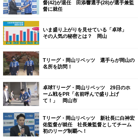
督(42)が退任 田添響選手(28)が選手兼監
督に就任
いま盛り上がりを見せている「卓球」
その人気の秘密とは？ 岡山
Tリーグ・岡山リベッツ 選手らが岡山の
名所を訪問！
卓球Tリーグ・岡山リベッツ 29日のホ
ーム戦をPR「名前呼んで盛り上げ
て！」 岡山市
Tリーグ・岡山リベッツ 新社長に白神宏
佑監督が就任 社長兼監督としてチーム
初のリーグ制覇へ！