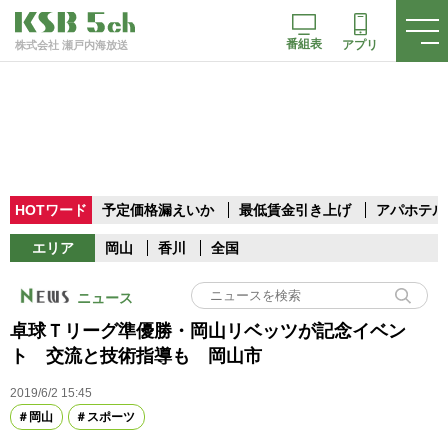
番組表
アプリ
株式会社 瀬戸内海放送
HOTワード
予定価格漏えいか
最低賃金引き上げ
アパホテル
エリア
岡山
香川
全国
ニュース
卓球Ｔリーグ準優勝・岡山リベッツが記念イベン
ト 交流と技術指導も 岡山市
2019/6/2 15:45
岡山
スポーツ