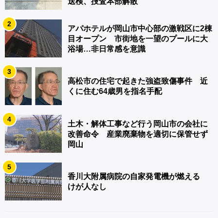
送検、捜査本部解散
2
アパホテルが岡山市中心部の激戦区に2棟
目オープン 市街地を一望のプールに大
浴場…非日常感を意識
3
高松市の住宅で起きた強盗致傷事件 近
くに住む64歳男を指名手配
4
土木・解体工事など行う岡山市の会社に
改善命令 産業廃棄物を適切に保管せず
岡山
5
香川大附属病院の自家発電機が燃える
けが人なし