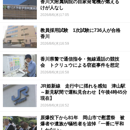
香川大附属病院の自家発電機が燃える
けが人なし
2026/8/6(木)17:05
教員採用試験 1次試験に736人が合格
香川
2026/8/6(木)16:59
香川県警で通信指令・無線通話の競技
会 トクリュウによる窃盗事件を想定
2026/8/6(木)16:58
JR姫新線 走行中に揺れを感知 津山駅
～新見駅間で運転見合わせ【午後4時45分
現在】
2026/8/6(木)16:52
原爆投下から81年 岡山市で慰霊祭 被
爆者や遺族が犠牲者を追悼「一番に平和
しかない」