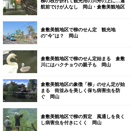
柳の枝が折れて観光用の川舟の上に…運
航前でけが人なし 岡山・倉敷美観地区
倉敷美観地区で柳のせん定 観光地
の“今”は？ 岡山
倉敷美観地区で柳のせん定始まる 倉敷
川にはハクチョウの親子も 岡山
倉敷美観地区の象徴「柳」のせん定が始
まる 街並みを美しく保ち病害虫を防
ぐ 岡山
倉敷美観地区で柳の剪定 風通しを良く
し病害虫を付きにくく 岡山