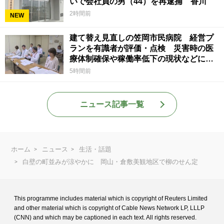
いで会社員の男（44）を再逮捕 香川
2時間前
NEW
建て替え見直しの笠岡市民病院 経営プ
ランを有識者が評価・点検 災害時の医
療体制確保や稼働率低下の現状などに意
見 岡山
5時間前
ニュース記事一覧
ホーム
ニュース
生活・話題
白壁の町並みが涼やかに 岡山・倉敷美観地区で柳のせん定
This programme includes material which is copyright of Reuters Limited
and
other material which is copyright of Cable News Network LP, LLLP
(CNN) and
which may be captioned in each text. All rights reserved.