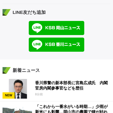
LINE友だち追加
新着ニュース
香川県警の新本部長に宮島広成氏 内閣
官房内閣参事官などを歴任
8分前
NEW
「これから一番水がいる時期…」少雨が
新米にも影響…岡山市の農園で穂が枯れ