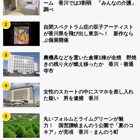
ーム 香川では3割弱 「みんなの介護」
調べ
2
自閉スペクトラム症の双子アーティスト
が香川県を飛び出し東京へ！ 新作なら
ぶ個展開催
3
農機具などを置いた倉庫1棟が全焼 野焼
きの残り火が燃え移ったか 香川・善通
寺市
4
女性のスカートの中にスマホを差し入れ
た疑い 男を逮捕 香川
5
丸いフォルムとライムグリーンが魅
力！ 国営讃岐まんのう公園で「夏のコ
キア」が見頃 香川・まんのう町