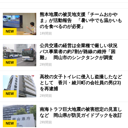
熊本地震の被災地支援「チームおかや
ま」が活動報告 「暑い中でも温かいも
のを食べるのが必要」
NEW
1時間前
公共交通の経営は全業種で厳しい状況
バス事業者の約7割が路線の維持「困
難」 岡山市のシンクタンクが調査
NEW
2時間前
高校の女子トイレに侵入し盗撮したなど
として 香川・綾川町の会社員の男(23)
を再逮捕
NEW
2時間前
南海トラフ巨大地震の被害想定の見直し
など 岡山県が防災ガイドブックを改訂
2時間前
NEW