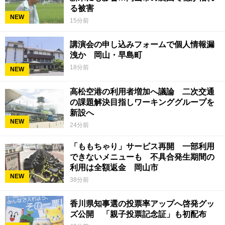
る被害
NEW
15分前
講演会の申し込みフォームで個人情報漏
洩か 岡山・早島町
18分前
NEW
高松空港の利用者増加へ議論 二次交通
の課題解決目指しワーキンググループを
新設へ
NEW
24分前
「ももちゃり」サービス再開 一部利用
できないメニューも 不具合発生期間の
利用は全額返金 岡山市
NEW
38分前
香川県知事選の投票率アップへ啓発グッ
ズ公開 「親子投票記念証」も初配布