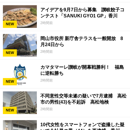
アイデアを9月7日から募集 讃岐餃子コ
ンテスト「SANUKI GYO1 GP」香川
2時間前
NEW
岡山市役所 新庁舎テラスを一般開放 8
月24日から
2時間前
NEW
カマタマーレ讃岐が開幕戦勝利！ 福島
に逆転勝ち
2時間前
NEW
不同意性交等未遂の疑いで7月逮捕 高松
市の男性(43)を不起訴 高松地検
2時間前
NEW
10代女性をスマートフォンで盗撮した疑