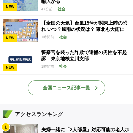
輪広がる
NEW
社会
47分前
【全国の天気】台風15号が関東上陸の恐
れ いつ？風雨の状況は？ 東北も大雨に
社会
1時間前
NEW
警察官を装った詐欺で逮捕の男性を不起
訴 東京地検立川支部
社会
1時間前
NEW
全国ニュース記事一覧
アクセスランキング
1
夫婦一緒に「2人部屋」対応可能の老人ホ