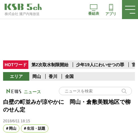
番組表
アプリ
株式会社 瀬戸内海放送
HOTワード
第2次取水制限開始
少年19人にわいせつの罪
官
エリア
岡山
香川
全国
ニュース
白壁の町並みが涼やかに 岡山・倉敷美観地区で柳
のせん定
2018/6/11 18:15
岡山
生活・話題