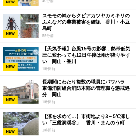
40分前
NEW
スモモの幹からクビアカツヤカミキリの
ふんなどの農業被害を確認 香川・小豆
島町
NEW
55分前
【天気予報】台風15号の影響…熱帯低気
圧に変わっても12日午後は雨が降りやす
い 岡山・香川
NEW
1時間前
長期間にわたり複数の職員にパワハラ
東備消防組合消防本部の管理職を懲戒処
分 岡山
NEW
1時間前
【涼を求めて…】市街地より3～5℃涼し
い「三霞洞渓谷」 香川・まんのう町
1時間前
NEW