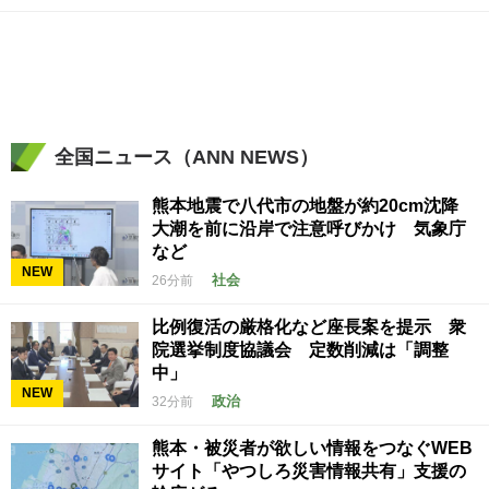
全国ニュース（ANN NEWS）
熊本地震で八代市の地盤が約20cm沈降
大潮を前に沿岸で注意呼びかけ 気象庁
など
NEW
社会
26分前
比例復活の厳格化など座長案を提示 衆
院選挙制度協議会 定数削減は「調整
中」
NEW
政治
32分前
熊本・被災者が欲しい情報をつなぐWEB
サイト「やつしろ災害情報共有」支援の