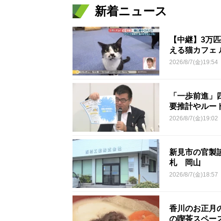
新着ニュース
【中継】3万
える猫カフェ 
2026/8/7(金)19:54
「一歩前進」
要推計やルー
2026/8/7(金)19:02
新見市の官製談
札 岡山
2026/8/7(金)18:57
香川のお正月
の喫茶スペー