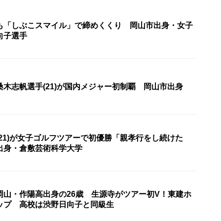
も「しぶこスマイル」で締めくくり 岡山市出身・女子
向子選手
木志帆選手(21)が国内メジャー初制覇 岡山市出身
21)が女子ゴルフツアーで初優勝「親孝行をし続けた
出身・倉敷芸術科学大学
岡山・作陽高出身の26歳 生源寺がツアー初V！東建ホ
ップ 高校は渋野日向子と同級生