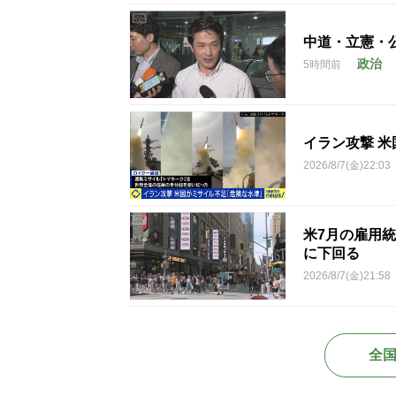
中道・立憲・
政治
5時間前
イラン攻撃 
2026/8/7(金)22:03
米7月の雇用統
に下回る
2026/8/7(金)21:58
全