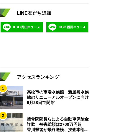
LINE友だち追加
アクセスランキング
1
高松市の市場水族館 新屋島水族
館のリニューアルオープンに向け
9月28日で閉館
2
接骨院院長らによる自動車保険金
詐欺 被害総額は2700万円超
香川県警が最終送検、捜査本部解