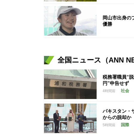
岡山市出身の
優勝
全国ニュース（ANN N
税務署職員“脱
円”申告せず
社会
4時間前
パキスタン・
からの脱却か
国際
5時間前