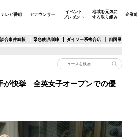
イベント
地域を元気に
テレビ番組
アナウンサー
企業
プレゼント
する取り組み
製談合事件続報
緊急銃猟訓練
ダイソー系複合店
四国最大スリ
手が快挙 全英女子オープンでの優