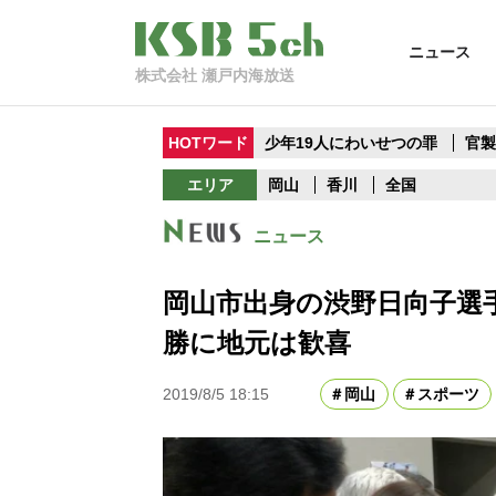
ニュース
株式会社 瀬戸内海放送
HOTワード
少年19人にわいせつの罪
官
エリア
岡山
香川
全国
ニュース
岡山市出身の渋野日向子選
勝に地元は歓喜
2019/8/5 18:15
岡山
スポーツ