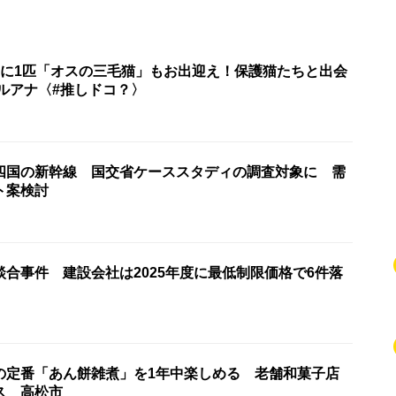
匹に1匹「オスの三毛猫」もお出迎え！保護猫たちと出会
ルアナ〈#推しドコ？〉
四国の新幹線 国交省ケーススタディの調査対象に 需
ト案検討
合事件 建設会社は2025年度に最低制限価格で6件落
の定番「あん餅雑煮」を1年中楽しめる 老舗和菓子店
ス 高松市