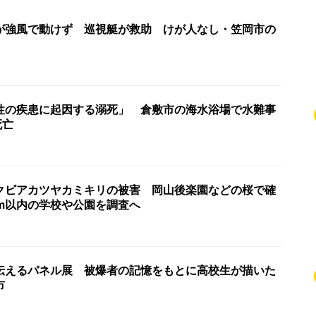
が強風で動けず 巡視艇が救助 けが人なし・笠岡市の
性の疾患に起因する溺死」 倉敷市の海水浴場で水難事
死亡
クビアカツヤカミキリの被害 岡山後楽園などの桜で確
km以内の学校や公園を調査へ
伝えるパネル展 被爆者の記憶をもとに高校生が描いた
市