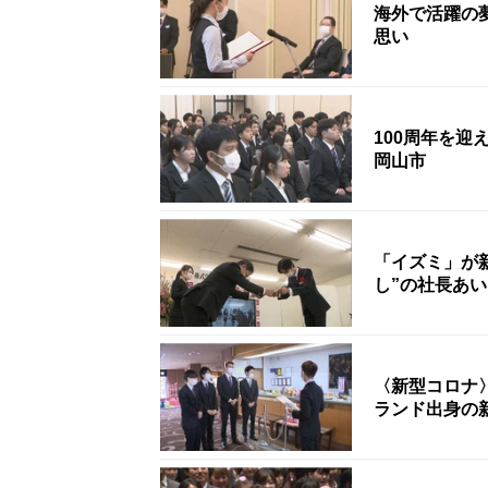
海外で活躍の
思い
100周年を
岡山市
「イズミ」が
し”の社長あ
〈新型コロナ
ランド出身の