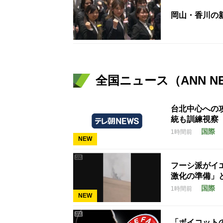
岡山・香川の
全国ニュース（ANN N
台北中心への
統も訓練視察
国際
1時間前
NEW
フーシ派がイ
激化の準備」
国際
1時間前
NEW
「ボイコット