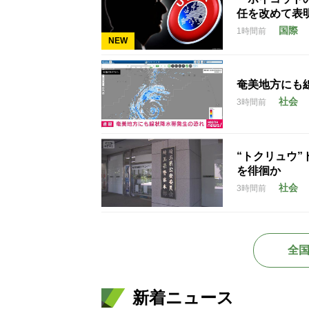
任を改めて表
国際
1時間前
NEW
奄美地方にも
社会
3時間前
“トクリュウ
を徘徊か
社会
3時間前
全
新着ニュース