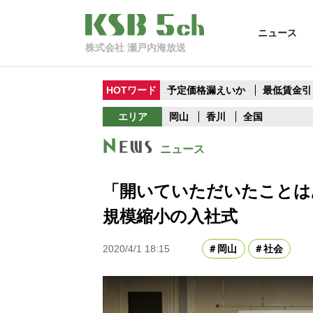
ニュース
株式会社 瀬戸内海放送
HOTワード
予定価格漏えいか
最低賃金引
エリア
岡山
香川
全国
ニュース
「開いていただいたことは
規模縮小の入社式
2020/4/1 18:15
岡山
社会