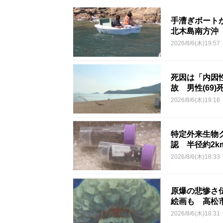
手漕ぎボート
北木島南方沖
2026/8/6(木)19:57
死因は「内因
故 男性(69)
2026/8/6(木)19:16
特定外来生物
認 半径約2
2026/8/6(木)18:33
原爆の悲惨さ
絵画も 高松
2026/8/6(木)18:31