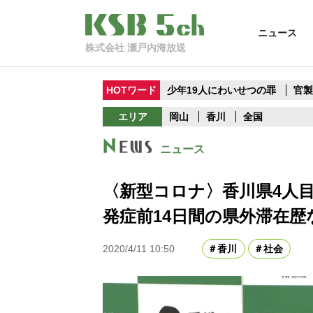
ニュース
株式会社 瀬戸内海放送
HOTワード
少年19人にわいせつの罪
官
エリア
岡山
香川
全国
ニュース
〈新型コロナ〉香川県4人
発症前14日間の県外滞在歴
2020/4/11 10:50
香川
社会