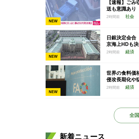
【速報】ごみ
送も意識あり
社会
2時間前
NEW
日銀決定会合
京海上HDも
経済
2時間前
NEW
世界の食料価
侵攻長期化や
経済
2時間前
NEW
全
新着ニュース