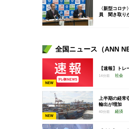
〈新型コロナ
員 聞き取り
全国ニュース（ANN N
【速報】トレ
社会
14分前
NEW
上半期の経常
輸出が増加
経済
40分前
NEW