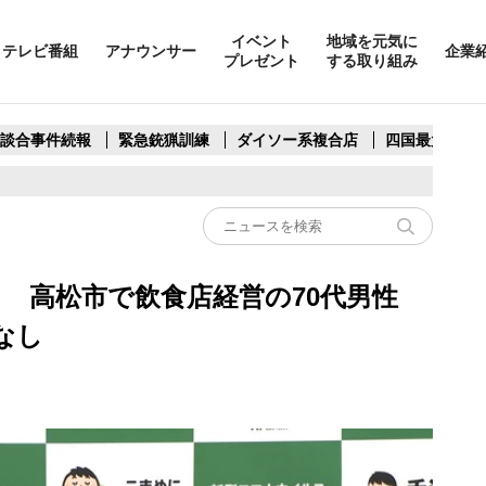
イベント
地域を元気に
テレビ番組
アナウンサー
企業
プレゼント
する取り組み
製談合事件続報
緊急銃猟訓練
ダイソー系複合店
四国最大スリ
目 高松市で飲食店経営の70代男性
なし