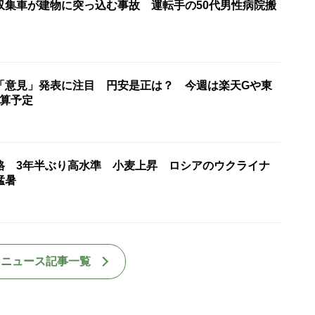
収集車が建物に突っ込む事故 運転手の50代男性病院搬
「意見」発表に注目 円安是正は？ 今週は楽天Gや東
決算予定
格 3年半ぶり高水準 小麦上昇 ロシアのウクライナ
猛暑
国ニュース記事一覧