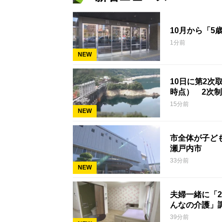
10月から「5
1分前
NEW
10日に第2次
時点） 2次
15分前
NEW
市全体が子ど
瀬戸内市
33分前
NEW
夫婦一緒に「
んなの介護」
39分前