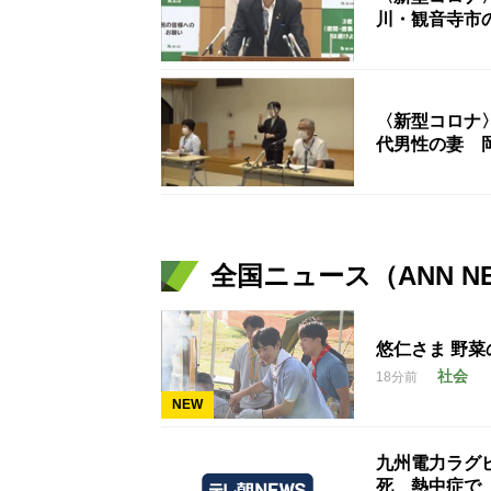
川・観音寺市
〈新型コロナ〉
代男性の妻 
全国ニュース（ANN N
悠仁さま 野菜
社会
18分前
NEW
九州電力ラグ
死 熱中症で