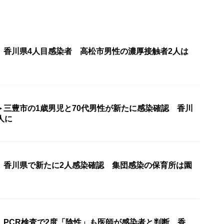
〉香川県4人目感染者 高松市男性の濃厚接触者2人は
＞三豊市の1歳男児と70代男性が新たに感染確認 香川
人に
〉香川県で新たに2人感染確認 集団感染の保育所は園
〉PCR検査で2度「陰性」も医師が感染者と判断…香