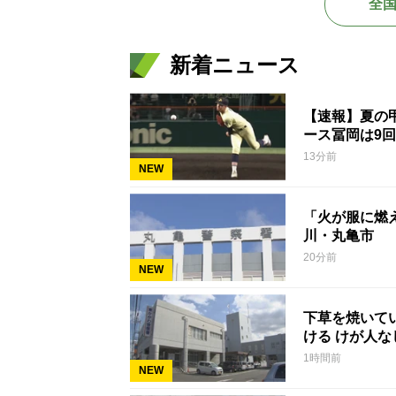
全
新着ニュース
【速報】夏の甲
ース冨岡は9回
13分前
NEW
「火が服に燃
川・丸亀市
20分前
NEW
下草を焼いて
ける けが人
1時間前
NEW