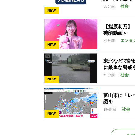
社会
38分前
NEW
【指原莉乃】
芸能動画＞
エンタ
39分前
NEW
東北などで記
に厳重な警戒
社会
59分前
NEW
富山市に「レ
認を
社会
1時間前
NEW