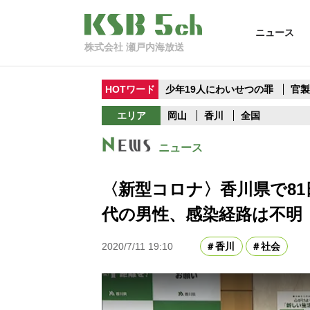
ニュース
株式会社 瀬戸内海放送
HOTワード
少年19人にわいせつの罪
官
エリア
岡山
香川
全国
ニュース
〈新型コロナ〉香川県で81
代の男性、感染経路は不明
2020/7/11 19:10
香川
社会