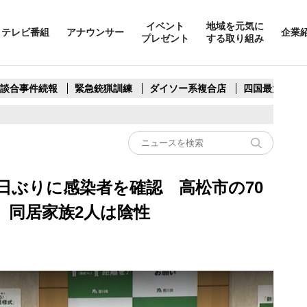
イベント
地域を元気に
テレビ番組
アナウンサー
企業
プレゼント
する取り組み
製談合事件続報
緊急銃猟訓練
ダイソー系複合店
四国最大スリ
日ぶりに感染者を確認 高松市の70
 同居家族2人は陰性