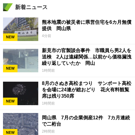
新着ニュース
熊本地震の被災者に県営住宅を6カ月無償
提供 岡山県
4分前
NEW
新見市の官製談合事件 市職員ら男2人を
送検 2人は遠縁関係…以前から価格漏洩
繰り返していたか 岡山
NEW
1時間前
8月のさぬき高松まつり サンポート高松
を会場に24連が総おどり 花火有料観覧
席は残り350席
NEW
1時間前
岡山県 7月の企業倒産12件 7カ月連続
で二桁台
2時間前
NEW