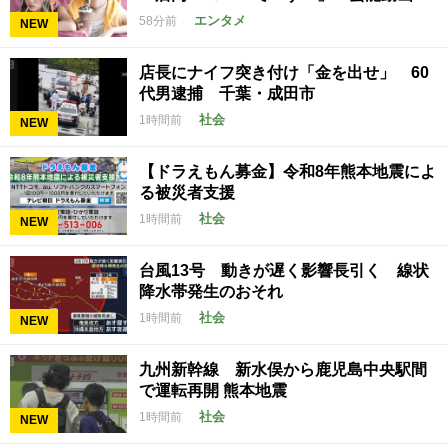
エンタメ
58分前
NEW
店長にナイフ突き付け「金を出せ」 60
代男逮捕 千葉・成田市
社会
1時間前
NEW
【ドラえもん募金】令和8年熊本地震によ
る被災者支援
社会
1時間前
NEW
台風13号 動きが遅く影響長引く 線状
降水帯発生のおそれ
社会
1時間前
NEW
九州新幹線 新水俣から鹿児島中央駅間
で運転再開 熊本地震
社会
1時間前
NEW