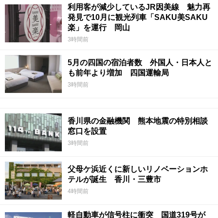
利用客が減少しているJR因美線 魅力再
発見で10月に観光列車「SAKU美SAKU
楽」を運行 岡山
3時間前
5月の四国の宿泊者数 外国人・日本人と
も前年より増加 四国運輸局
3時間前
香川県の金融機関 熊本地震の特別相談
窓口を設置
3時間前
父母ケ浜近くに新しいリノベーションホ
テルが誕生 香川・三豊市
4時間前
軽自動車が信号柱に衝突 国道319号が