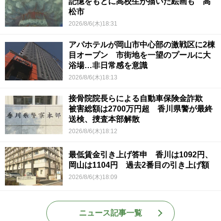
記憶をもとに高校生が描いた絵画も 高
松市
2026/8/6(木)18:31
アパホテルが岡山市中心部の激戦区に2棟
目オープン 市街地を一望のプールに大
浴場…非日常感を意識
2026/8/6(木)18:13
接骨院院長らによる自動車保険金詐欺
被害総額は2700万円超 香川県警が最終
送検、捜査本部解散
2026/8/6(木)18:12
最低賃金引き上げ答申 香川は1092円、
岡山は1104円 過去2番目の引き上げ額
2026/8/6(木)18:09
ニュース記事一覧