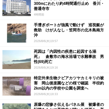
300mにわたり約4時間通行止め 香川・
善通寺市
4時間前
手漕ぎボートが強風で動けず 巡視艇が
救助 けが人なし・笠岡市の北木島南方
沖
2026/8/6(木)19:57
死因は「内因性の疾患に起因する溺
死」 倉敷市の海水浴場で水難事故 男
性(69)死亡
2026/8/6(木)19:16
特定外来生物クビアカツヤカミキリの被
害 岡山後楽園などの桜で確認 半径約
2km以内の学校や公園を調査へ
2026/8/6(木)18:33
原爆の悲惨さ伝えるパネル展 被爆者の