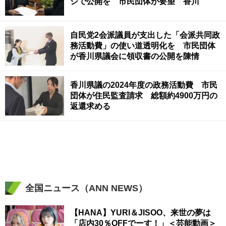
ジで公開を 市民団体が要望 香川
自民党2会派議員が支出した「会派共同政
務活動費」の使い道透明化を 市民団体
が香川県議会に領収書の公開を陳情
香川県議の2024年度の政務活動費 市民
団体が住民監査請求 総額約4900万円の
返還求める
全国ニュース（ANN NEWS）
【HANA】YURI＆JISOO、来世の夢は
「店内30％OFFでーす！」＜芸能動画＞