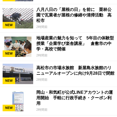
八月八日の「屋根の日」を前に 栗林公
園で瓦業者が屋根の修繕や清掃活動 高
松市
NEW
2時間前
地場産業の魅力を知って 5年目の体験型
授業「企業学び楽舎講座」 倉敷市の中
学・高校で開催
NEW
2時間前
高松市の市場水族館 新屋島水族館のリ
ニューアルオープンに向け9月28日で閉館
2時間前
NEW
岡山・和気町が公式LINEアカウントの運
用開始 手軽に行政手続き・クーポン利
用
NEW
2時間前