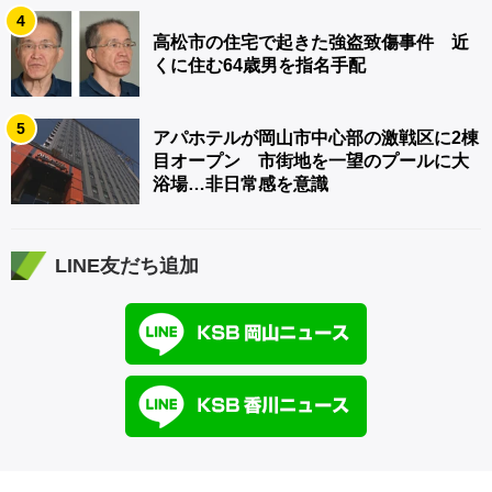
4
高松市の住宅で起きた強盗致傷事件 近
くに住む64歳男を指名手配
5
アパホテルが岡山市中心部の激戦区に2棟
目オープン 市街地を一望のプールに大
浴場…非日常感を意識
LINE友だち追加