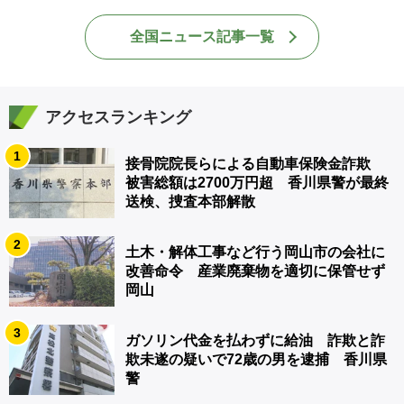
全国ニュース記事一覧
アクセスランキング
1
接骨院院長らによる自動車保険金詐欺
被害総額は2700万円超 香川県警が最終
送検、捜査本部解散
2
土木・解体工事など行う岡山市の会社に
改善命令 産業廃棄物を適切に保管せず
岡山
3
ガソリン代金を払わずに給油 詐欺と詐
欺未遂の疑いで72歳の男を逮捕 香川県
警