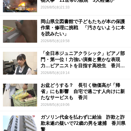
物火事 11世帯の類焼 3人軽傷か
2026/8/5(水)21:33
岡山県立図書館で子どもたちが本の保護
作業・修理に挑戦 「汚さないように本
を読みたい」
2026/8/5(水)19:58
「全日本ジュニアクラシック」ピアノ部
門・第一位！力強い演奏と豊かな表現
力…ピアニストを目指す高校生 香川
【青春のキセキ】
2026/8/5(水)19:14
お盆どうする？ 長引く物価高が「帰
省」にも影響 自宅で過ごす人向けに新
たなサービスも 香川
2026/8/5(水)19:06
ガソリン代金を払わずに給油 詐欺と詐
欺未遂の疑いで72歳の男を逮捕 香川県
警