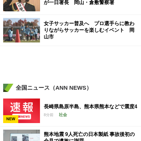
が一日署長 岡山・倉敷警察署
女子サッカー普及へ プロ選手らに教わ
りながらサッカーを楽しむイベント 岡
山市
全国ニュース（ANN NEWS）
長崎県島原半島、熊本県熊本などで震度4
社会
8分前
NEW
熊本地震 9人死亡の日本製紙 事故後初の
会見で遺族に謝罪