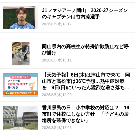
J1ファジアーノ岡山 2026-27シーズン
のキャプテンは竹内涼選手
2026/8/5(水)18:17
岡山県内の高校生が特殊詐欺防止など呼
び掛け
2026/8/5(水)18:11
【天気予報】6日(木)は津山市で38℃ 岡
山市と高松市は36℃予想…熱中症対策
を 9日(日)にいったん猛烈な暑さ落ち着
くか
2026/8/5(水)18:09
香川県民の日 小中学校の対応は？ 16
市町で休校にしない方針 「子どもの居
場所を確保できない」
2026/8/5(水)18:06