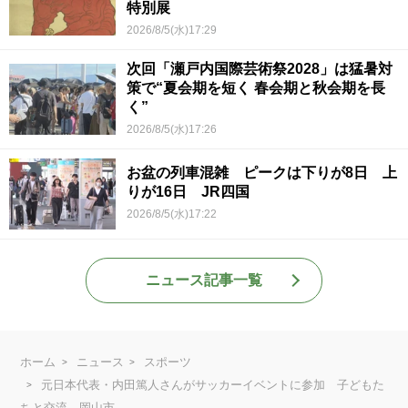
特別展
2026/8/5(水)17:29
次回「瀬戸内国際芸術祭2028」は猛暑対
策で“夏会期を短く 春会期と秋会期を長
く”
2026/8/5(水)17:26
お盆の列車混雑 ピークは下りが8日 上
りが16日 JR四国
2026/8/5(水)17:22
ニュース記事一覧
ホーム
ニュース
スポーツ
元日本代表・内田篤人さんがサッカーイベントに参加 子どもた
ちと交流 岡山市