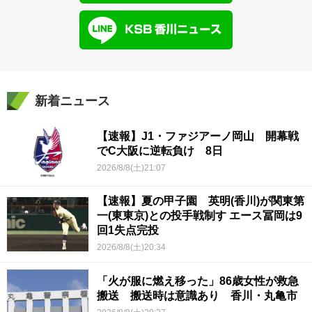
新着ニュース
【速報】J1・ファジアーノ岡山 開幕戦
でC大阪に逆転負け 8日
2026/8/8(土)21:07
【速報】夏の甲子園 英明(香川)が関東第
一(東東京)との投手戦制す エース冨岡は9
回1失点完投
2026/8/8(土)20:34
「火が服に燃え移った」86歳女性が救急
搬送 搬送時は意識あり 香川・丸亀市