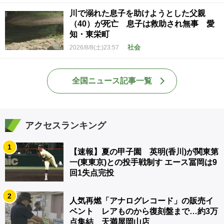
川で溺れた息子を助けようとした父親
（40）が死亡 息子は救助され無事 愛
知・東栄町
社会
2026/8/8(土)23:57
全国ニュース記事一覧
アクセスランキング
1
【速報】夏の甲子園 英明(香川)が関東第
一(東東京)との投手戦制す エース冨岡は9
回1失点完投
2
人気再燃「アナログレコード」の販売イ
ベント レアものから復刻盤まで…約3万
点集結 天満屋岡山店