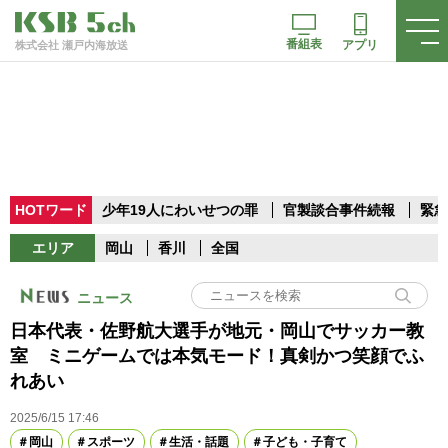
番組表
アプリ
株式会社 瀬戸内海放送
HOTワード
少年19人にわいせつの罪
官製談合事件続報
緊急
エリア
岡山
香川
全国
ニュース
日本代表・佐野航大選手が地元・岡山でサッカー教
室 ミニゲームでは本気モード！真剣かつ笑顔でふ
れあい
2025/6/15 17:46
岡山
スポーツ
生活・話題
子ども・子育て