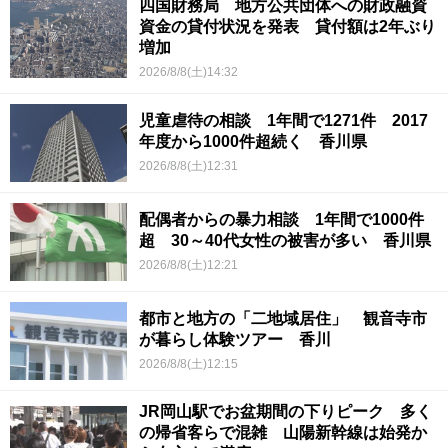
四国財務局 地方公共団体への財政融資
資金の貸付状況を発表 貸付額は2年ぶり
増加
2026/8/8(土)14:32
児童虐待の相談 1年間で1271件 2017
年度から1000件超続く 香川県
2026/8/8(土)12:31
配偶者からの暴力相談 1年間で1000件
超 30～40代女性の被害が多い 香川県
2026/8/8(土)12:21
都市と地方の「二地域居住」 観音寺市
が暮らし体験ツアー 香川
2026/8/8(土)12:15
JR岡山駅でお盆期間の下りピーク 多く
の帰省客らで混雑 山陽新幹線は始発か