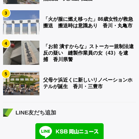
3
「火が服に燃え移った」86歳女性が救急
搬送 搬送時は意識あり 香川・丸亀市
4
「お前 潰すからな」ストーカー規制法違
反の疑い 縫製作業員の女（43）を逮
捕 香川県警
5
父母ケ浜近くに新しいリノベーションホ
テルが誕生 香川・三豊市
LINE友だち追加