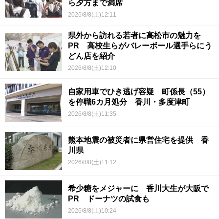
ら夕方まで満席
2026/8/8(土)12:11
県外から訪れる若者に高松市の魅力を
PR 高校生らがバレーボール選手らにう
どん店を紹介
2026/8/8(土)12:10
自家用車でひき逃げ容疑 町係長（55）
を停職6カ月処分 香川・多度津町
2026/8/8(土)11:35
熊本地震の被災者に県営住宅を提供 香
川県
2026/8/8(土)11:12
希少糖をメジャーに 香川大生が大阪で
PR ドーナツの試食も
2026/8/8(土)10:24