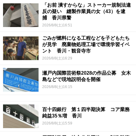
「お前 潰すからな」ストーカー規制法違
反の疑い 縫製作業員の女（43）を逮
捕 香川県警
2026/8/8(土)16:51
ごみが燃料になる工程などを子どもたち
が見学 廃棄物処理工場で環境学習イベ
ント 香川・観音寺市
2026/8/8(土)16:29
瀬戸内国際芸術祭2028の作品公募 女木
島などで現地説明会を開催
2026/8/8(土)16:15
百十四銀行 第１四半期決算 コア業務
純益35％増 香川
2026/8/8(土)15:59