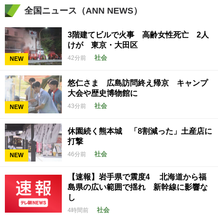
全国ニュース（ANN NEWS）
3階建てビルで火事 高齢女性死亡 2人
けが 東京・大田区
社会
42分前
NEW
悠仁さま 広島訪問終え帰京 キャンプ
大会や歴史博物館に
社会
43分前
NEW
休園続く熊本城 「8割減った」土産店に
打撃
社会
46分前
NEW
【速報】岩手県で震度4 北海道から福
島県の広い範囲で揺れ 新幹線に影響な
し
社会
4時間前