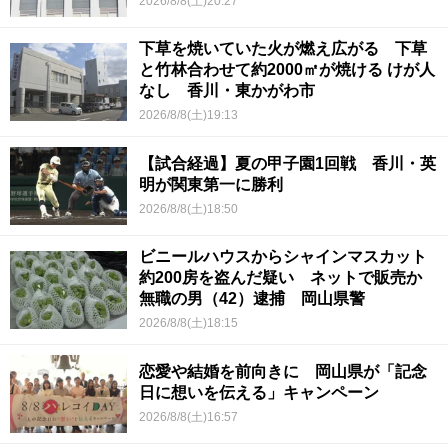
2026/8/8(土)20:27
下草を焼いていた火が燃え広がる 下草
と竹林合わせて約2000㎡が焼ける けが人
なし 香川・東かがわ市
2026/8/8(土)19:13
【試合経過】夏の甲子園1回戦 香川・英
明が関東第一に勝利
2026/8/8(土)18:50
ビニールハウスからシャインマスカット
約200房を盗んだ疑い ネットで販売か
無職の男（42）逮捕 岡山県警
2026/8/8(土)18:15
恋愛や結婚を前向きに 岡山県が「記念
日に想いを伝える」キャンペーン
2026/8/8(土)16:57