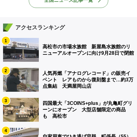
全国ニュース記事一覧
アクセスランキング
1
高松市の市場水族館 新屋島水族館のリ
ニューアルオープンに向け9月28日で閉館
2
人気再燃「アナログレコード」の販売イ
ベント レアものから復刻盤まで…約3万
点集結 天満屋岡山店
3
四国最大「3COINS+plus」が丸亀町グリ
ーンにオープン 大型店舗限定の商品
も 高松市
4
自家用車でひき逃げ容疑 町係長（55）