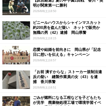
【試合経過】夏の甲子園1回戦 香川・英
明が関東第一に勝利
2026/8/8(土)18:50
ビニールハウスからシャインマスカット
約200房を盗んだ疑い ネットで販売か
無職の男（42）逮捕 岡山県警
2026/8/8(土)18:15
恋愛や結婚を前向きに 岡山県が「記念
日に想いを伝える」キャンペーン
2026/8/8(土)16:57
「お前 潰すからな」ストーカー規制法違
反の疑い 縫製作業員の女（43）を逮
捕 香川県警
2026/8/8(土)16:51
ごみが燃料になる工程などを子どもたち
が見学 廃棄物処理工場で環境学習イベ