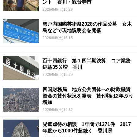
ント 香川・観音寺市
2026/8/8(土)16:29
瀬戸内国際芸術祭2028の作品公募 女木
島などで現地説明会を開催
2026/8/8(土)16:15
百十四銀行 第１四半期決算 コア業務
純益35％増 香川
2026/8/8(土)15:59
四国財務局 地方公共団体への財政融資
資金の貸付状況を発表 貸付額は2年ぶり
増加
2026/8/8(土)14:32
児童虐待の相談 1年間で1271件 2017
年度から1000件超続く 香川県