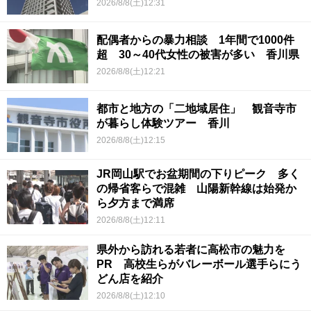
2026/8/8(土)12:31
配偶者からの暴力相談 1年間で1000件
超 30～40代女性の被害が多い 香川県
2026/8/8(土)12:21
都市と地方の「二地域居住」 観音寺市
が暮らし体験ツアー 香川
2026/8/8(土)12:15
JR岡山駅でお盆期間の下りピーク 多く
の帰省客らで混雑 山陽新幹線は始発か
ら夕方まで満席
2026/8/8(土)12:11
県外から訪れる若者に高松市の魅力を
PR 高校生らがバレーボール選手らにう
どん店を紹介
2026/8/8(土)12:10