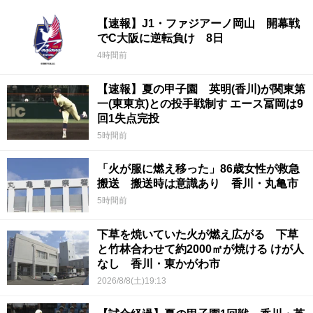
【速報】J1・ファジアーノ岡山 開幕戦
でC大阪に逆転負け 8日
4時間前
【速報】夏の甲子園 英明(香川)が関東第
一(東東京)との投手戦制す エース冨岡は9
回1失点完投
5時間前
「火が服に燃え移った」86歳女性が救急
搬送 搬送時は意識あり 香川・丸亀市
5時間前
下草を焼いていた火が燃え広がる 下草
と竹林合わせて約2000㎡が焼ける けが人
なし 香川・東かがわ市
2026/8/8(土)19:13