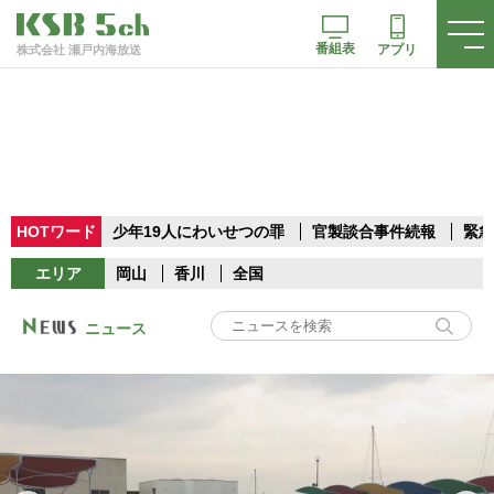
番組表
アプリ
株式会社 瀬戸内海放送
HOTワード
少年19人にわいせつの罪
官製談合事件続報
緊急
エリア
岡山
香川
全国
ニュース