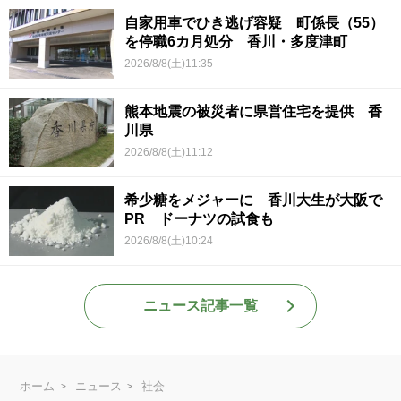
自家用車でひき逃げ容疑 町係長（55）
を停職6カ月処分 香川・多度津町
2026/8/8(土)11:35
熊本地震の被災者に県営住宅を提供 香
川県
2026/8/8(土)11:12
希少糖をメジャーに 香川大生が大阪で
PR ドーナツの試食も
2026/8/8(土)10:24
ニュース記事一覧
ホーム
ニュース
社会