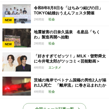
令和8年8月8日を「はちみつ結びの日」
TOKYO結婚おうえんフェスタ開催
社会
2時間前
NEW
地震被害の日奈久温泉 名産品「ちく
わ」製造再開へ始動
社会
2時間前
NEW
「好きすぎてゼッツ！」M!LK・曽野舜太
に今井竜太郎がツッコミ＜芸能動画＞
エンタメ
4時間前
茨城の海岸でベトナム国籍の男性2人が溺
れ1人死亡 「離岸流」に巻き込まれたか
社会
4時間前