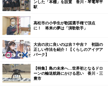
ンした「本棚」を設置 香川・琴電琴平
駅
高松市の小学生が歌謡選手権で頂点
に！ 将来の夢は「演歌歌手」
大吉の次に良いのは吉？中吉？ 初詣の
正しい作法を紹介！【くらしのアイデア
パーク】
【特集】島の未来へ…世界初となるドロ
ーンの輸送航路にかける思い 香川・三
豊市