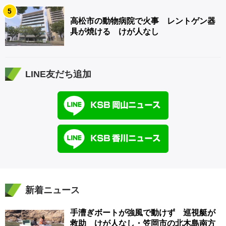
5
高松市の動物病院で火事 レントゲン器
具が焼ける けが人なし
LINE友だち追加
新着ニュース
手漕ぎボートが強風で動けず 巡視艇が
救助 けが人なし・笠岡市の北木島南方