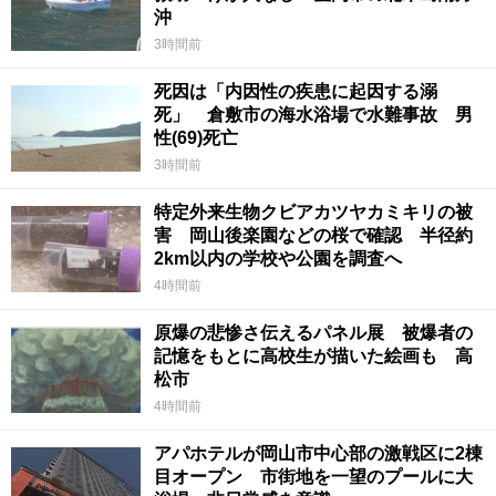
沖
3時間前
死因は「内因性の疾患に起因する溺
死」 倉敷市の海水浴場で水難事故 男
性(69)死亡
3時間前
特定外来生物クビアカツヤカミキリの被
害 岡山後楽園などの桜で確認 半径約
2km以内の学校や公園を調査へ
4時間前
原爆の悲惨さ伝えるパネル展 被爆者の
記憶をもとに高校生が描いた絵画も 高
松市
4時間前
アパホテルが岡山市中心部の激戦区に2棟
目オープン 市街地を一望のプールに大