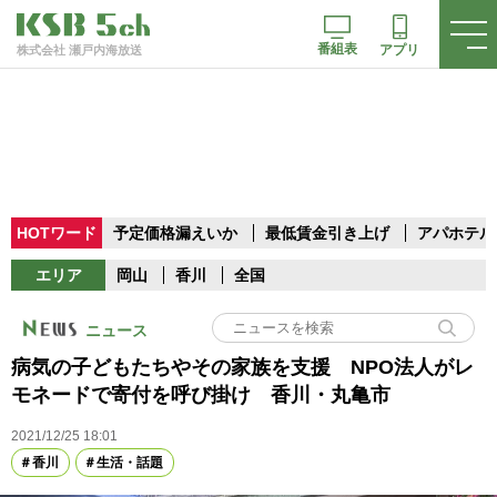
番組表
アプリ
株式会社 瀬戸内海放送
HOTワード
予定価格漏えいか
最低賃金引き上げ
アパホテル
エリア
岡山
香川
全国
ニュース
病気の子どもたちやその家族を支援 NPO法人がレ
モネードで寄付を呼び掛け 香川・丸亀市
2021/12/25 18:01
香川
生活・話題