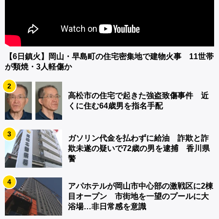
【6日鎮火】岡山・早島町の住宅密集地で建物火事 11世帯
が類焼・3人軽傷か
2
高松市の住宅で起きた強盗致傷事件 近
くに住む64歳男を指名手配
3
ガソリン代金を払わずに給油 詐欺と詐
欺未遂の疑いで72歳の男を逮捕 香川県
警
4
アパホテルが岡山市中心部の激戦区に2棟
目オープン 市街地を一望のプールに大
浴場…非日常感を意識