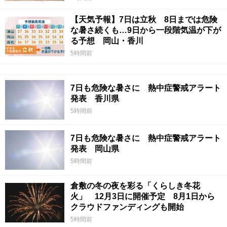
【天気予報】7日は立秋 8日までは危険
な暑さ続くも…9日から一段階気温が下が
る予想 岡山・香川
5時間前
7日も危険な暑さに 熱中症警戒アラート
発表 香川県
5時間前
7日も危険な暑さに 熱中症警戒アラート
発表 岡山県
5時間前
倉敷の冬の夜を彩る「くらしき冬花
火」 12月3日に開催予定 8月1日から
クラウドファンディングも開始
5時間前