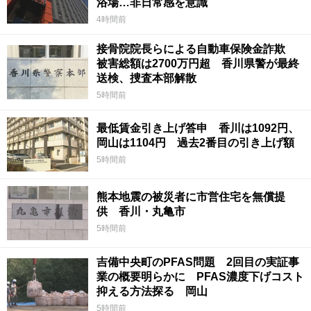
浴場…非日常感を意識
4時間前
接骨院院長らによる自動車保険金詐欺
被害総額は2700万円超 香川県警が最終
送検、捜査本部解散
5時間前
最低賃金引き上げ答申 香川は1092円、
岡山は1104円 過去2番目の引き上げ額
5時間前
熊本地震の被災者に市営住宅を無償提
供 香川・丸亀市
5時間前
吉備中央町のPFAS問題 2回目の実証事
業の概要明らかに PFAS濃度下げコスト
抑える方法探る 岡山
5時間前