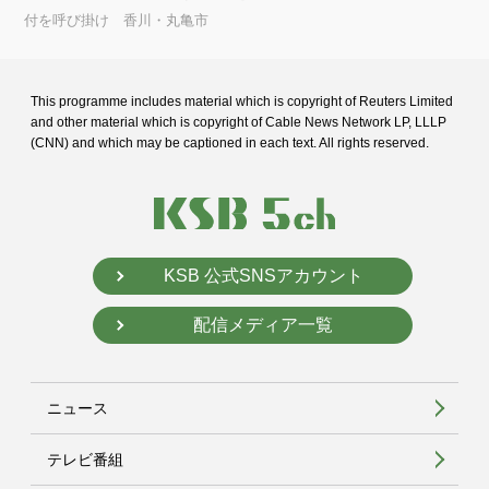
付を呼び掛け 香川・丸亀市
This programme includes material which is copyright of Reuters Limited
and
other material which is copyright of Cable News Network LP, LLLP
(CNN) and
which may be captioned in each text. All rights reserved.
KSB 公式SNSアカウント
配信メディア一覧
ニュース
テレビ番組