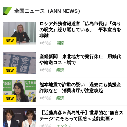
全国ニュース（ANN NEWS）
ロシア外務省報道官「広島市長は『偽り
の呪文』繰り返している」 平和宣言を
非難
NEW
国際
1時間前
産経新聞 東北地方で発行休止 用紙代
や輸送コスト増で
経済
1時間前
NEW
熊本地震で詐欺の疑い 過去にも義援金
詐欺など 消費者庁が注意喚起
経済
1時間前
NEW
【近藤真彦＆高島礼子】世界的な“無言ス
テージ”にそろって困惑＜芸能動画＞
エンタメ
3時間前