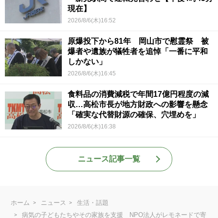
現在】
2026/8/6(木)16:52
原爆投下から81年 岡山市で慰霊祭 被
爆者や遺族が犠牲者を追悼「一番に平和
しかない」
2026/8/6(木)16:45
食料品の消費減税で年間17億円程度の減
収…高松市長が地方財政への影響を懸念
「確実な代替財源の確保、穴埋めを」
2026/8/6(木)16:38
ニュース記事一覧
ホーム
ニュース
生活・話題
病気の子どもたちやその家族を支援 NPO法人がレモネードで寄