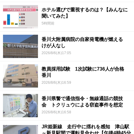
ホテル選びで重視するのは？【みんなに
聞いてみた】
5時間前
香川大附属病院の自家発電機が燃える
けが人なし
2026/8/6(木)17:05
教員採用試験 1次試験に736人が合格
香川
2026/8/6(木)16:59
香川県警で通信指令・無線通話の競技
会 トクリュウによる窃盗事件を想定
2026/8/6(木)16:58
JR姫新線 走行中に揺れを感知 津山駅
～新見駅間で運転見合わせ【午後4時45分