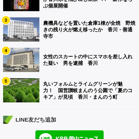
ぶ個展開催
3
農機具などを置いた倉庫1棟が全焼 野焼
きの残り火が燃え移ったか 香川・善通
寺市
4
女性のスカートの中にスマホを差し入れ
た疑い 男を逮捕 香川
5
丸いフォルムとライムグリーンが魅
力！ 国営讃岐まんのう公園で「夏のコ
キア」が見頃 香川・まんのう町
LINE友だち追加