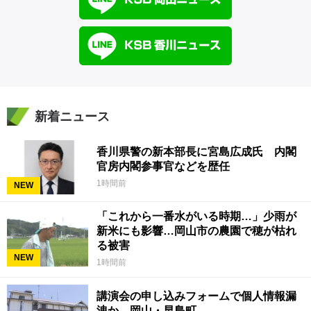
新着ニュース
香川県警の新本部長に宮島広成氏 内閣
官房内閣参事官などを歴任
1時間前
NEW
「これから一番水がいる時期…」少雨が
新米にも影響…岡山市の農園で穂が枯れ
る被害
NEW
1時間前
講演会の申し込みフォームで個人情報漏
洩か 岡山・早島町