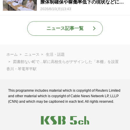
療体制確保や稼働率低下の現状などに意
見 岡山
2026/8/10(月)13:43
ニュース記事一覧
ホーム
ニュース
生活・話題
図書館ない町で…駅に高校生らがデザインした「本棚」を設置
香川・琴電琴平駅
This programme includes material which is copyright of Reuters Limited
and
other material which is copyright of Cable News Network LP, LLLP
(CNN) and
which may be captioned in each text. All rights reserved.