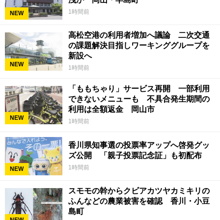
1時間前
NEW
高松空港の利用者増加へ議論 二次交通
の課題解決目指しワーキンググループを
新設へ
NEW
1時間前
「ももちゃり」サービス再開 一部利用
できないメニューも 不具合発生期間の
利用は全額返金 岡山市
NEW
1時間前
香川県知事選の投票率アップへ啓発グッ
ズ公開 「親子投票記念証」も初配布
1時間前
NEW
スモモの幹からクビアカツヤカミキリの
ふんなどの農業被害を確認 香川・小豆
島町