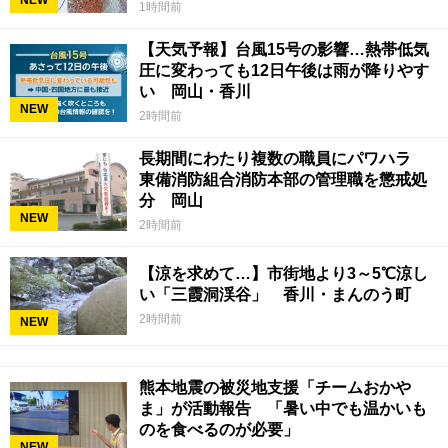
NEW
1時間前
【天気予報】台風15号の影響…熱帯低気
圧に変わっても12日午後は雨が降りやす
い 岡山・香川
NEW
2時間前
長期間にわたり複数の職員にパワハラ
東備消防組合消防本部の管理職を懲戒処
分 岡山
NEW
2時間前
【涼を求めて…】市街地より3～5℃涼し
い「三霞洞渓谷」 香川・まんのう町
2時間前
NEW
熊本地震の被災地支援「チームおかや
ま」が活動報告 「暑い中でも温かいも
のを食べるのが必要」
NEW