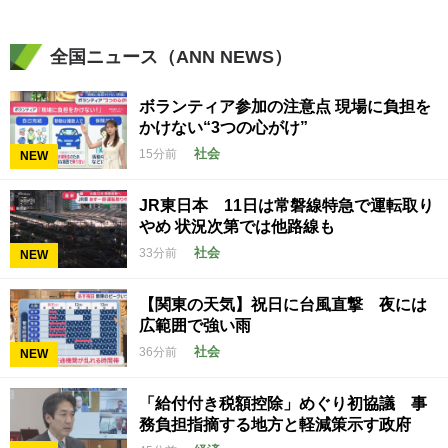
全国ニュース（ANN NEWS）
ボランティア参加の注意点 現場に負担を
かけない“3つの心がけ”
社会
15分前
NEW
JR東日本 11日は常磐線特急で運転取り
やめ 状況次第では他路線も
社会
33分前
NEW
【関東の天気】祝日に台風直撃 夜には
広範囲で強い雨
社会
36分前
NEW
「給付付き税額控除」めぐり初協議 事
務負担指摘する地方と軽減策示す政府