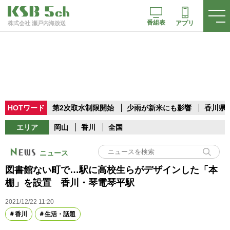
番組表
アプリ
株式会社 瀬戸内海放送
HOTワード
第2次取水制限開始
少雨が新米にも影響
香川県
エリア
岡山
香川
全国
ニュース
図書館ない町で…駅に高校生らがデザインした「本
棚」を設置 香川・琴電琴平駅
2021/12/22 11:20
香川
生活・話題