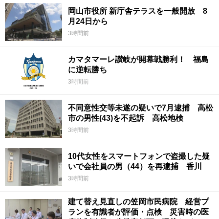
岡山市役所 新庁舎テラスを一般開放 8
月24日から
3時間前
カマタマーレ讃岐が開幕戦勝利！ 福島
に逆転勝ち
3時間前
不同意性交等未遂の疑いで7月逮捕 高松
市の男性(43)を不起訴 高松地検
3時間前
10代女性をスマートフォンで盗撮した疑
いで会社員の男（44）を再逮捕 香川
3時間前
建て替え見直しの笠岡市民病院 経営プ
ランを有識者が評価・点検 災害時の医