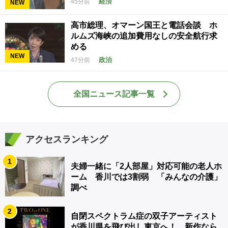
経済
45分前
NEW
高市総理、オマーン国王と電話会談 ホ
ルムズ海峡の追加費用なしの安全航行求
める
NEW
政治
47分前
全国ニュース記事一覧
アクセスランキング
1
夫婦一緒に「2人部屋」対応可能の老人ホ
ーム 香川では3割弱 「みんなの介護」
調べ
2
自閉スペクトラム症の双子アーティスト
が香川県を飛び出し東京へ！ 新作なら