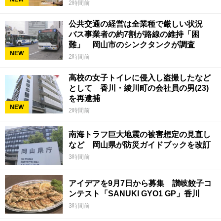
2時間前
公共交通の経営は全業種で厳しい状況
バス事業者の約7割が路線の維持「困
難」 岡山市のシンクタンクが調査
NEW
2時間前
高校の女子トイレに侵入し盗撮したなど
として 香川・綾川町の会社員の男(23)
を再逮捕
NEW
2時間前
南海トラフ巨大地震の被害想定の見直し
など 岡山県が防災ガイドブックを改訂
3時間前
アイデアを9月7日から募集 讃岐餃子コ
ンテスト「SANUKI GYO1 GP」香川
3時間前