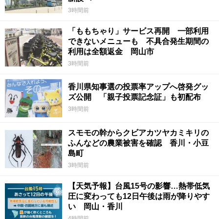
3時間前
「ももちゃり」サービス再開 一部利用
できないメニューも 不具合発生期間の
利用は全額返金 岡山市
3時間前
香川県知事選の投票率アップへ啓発グッ
ズ公開 「親子投票記念証」も初配布
3時間前
スモモの幹からクビアカツヤカミキリの
ふんなどの農業被害を確認 香川・小豆
島町
3時間前
【天気予報】台風15号の影響…熱帯低気
圧に変わっても12日午後は雨が降りやす
い 岡山・香川
4時間前