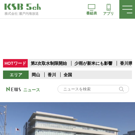
番組表
アプリ
株式会社 瀬戸内海放送
HOTワード
第2次取水制限開始
少雨が新米にも影響
香川県
エリア
岡山
香川
全国
ニュース