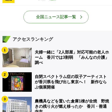
全国ニュース記事一覧
アクセスランキング
1
夫婦一緒に「2人部屋」対応可能の老人ホ
ーム 香川では3割弱 「みんなの介護」
調べ
2
自閉スペクトラム症の双子アーティスト
が香川県を飛び出し東京へ！ 新作なら
ぶ個展開催
3
農機具などを置いた倉庫1棟が全焼 野焼
きの残り火が燃え移ったか 香川・善通
寺市