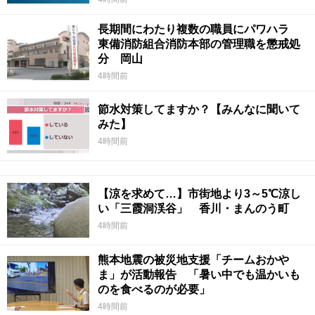
長期間にわたり複数の職員にパワハラ
東備消防組合消防本部の管理職を懲戒処
分 岡山
4時間前
節水対策してますか？【みんなに聞いて
みた】
4時間前
【涼を求めて…】市街地より3～5℃涼し
い「三霞洞渓谷」 香川・まんのう町
4時間前
熊本地震の被災地支援「チームおかや
ま」が活動報告 「暑い中でも温かいも
のを食べるのが必要」
4時間前