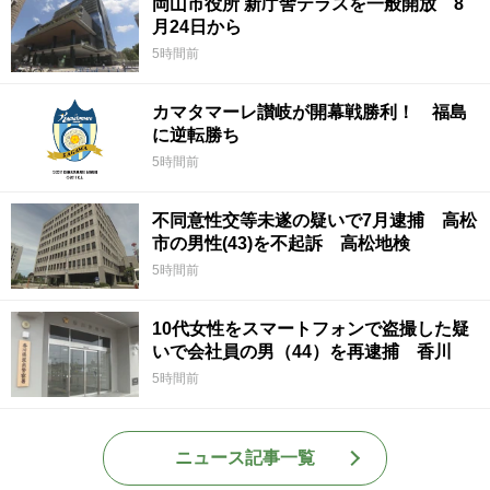
岡山市役所 新庁舎テラスを一般開放 8
月24日から
5時間前
カマタマーレ讃岐が開幕戦勝利！ 福島
に逆転勝ち
5時間前
不同意性交等未遂の疑いで7月逮捕 高松
市の男性(43)を不起訴 高松地検
5時間前
10代女性をスマートフォンで盗撮した疑
いで会社員の男（44）を再逮捕 香川
5時間前
ニュース記事一覧