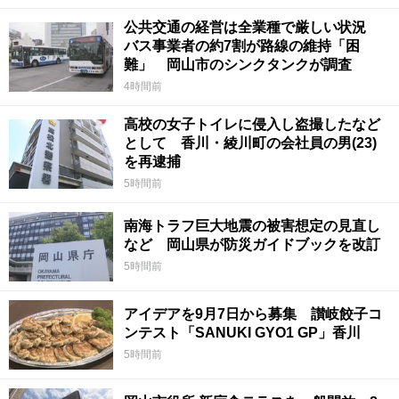
公共交通の経営は全業種で厳しい状況
バス事業者の約7割が路線の維持「困
難」 岡山市のシンクタンクが調査
4時間前
高校の女子トイレに侵入し盗撮したなど
として 香川・綾川町の会社員の男(23)
を再逮捕
5時間前
南海トラフ巨大地震の被害想定の見直し
など 岡山県が防災ガイドブックを改訂
5時間前
アイデアを9月7日から募集 讃岐餃子コ
ンテスト「SANUKI GYO1 GP」香川
5時間前