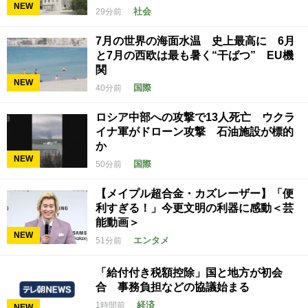
NEW
社会
29分前
7月の世界の海面水温 史上最高に 6月
と7月の西欧は最も暑く“干ばつ” EU機
関
NEW
国際
40分前
ロシア中部への攻撃で13人死亡 ウクラ
イナ軍がドローン攻撃 石油施設が標的
か
NEW
国際
50分前
【メイプル超合金・カズレーザー】「便
利すぎる！」今更文明の利器に感動＜芸
能動画＞
NEW
エンタメ
51分前
「給付付き税額控除」国と地方が初会
合 事務負担などの協議始まる
経済
1時間前
NEW