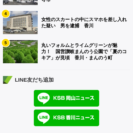
4
女性のスカートの中にスマホを差し入れ
た疑い 男を逮捕 香川
5
丸いフォルムとライムグリーンが魅
力！ 国営讃岐まんのう公園で「夏のコ
キア」が見頃 香川・まんのう町
LINE友だち追加