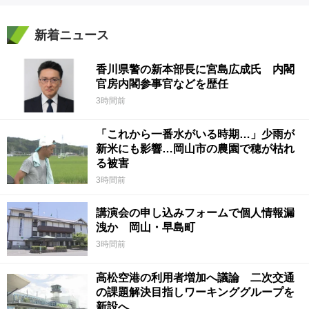
新着ニュース
香川県警の新本部長に宮島広成氏 内閣
官房内閣参事官などを歴任
3時間前
「これから一番水がいる時期…」少雨が
新米にも影響…岡山市の農園で穂が枯れ
る被害
3時間前
講演会の申し込みフォームで個人情報漏
洩か 岡山・早島町
3時間前
高松空港の利用者増加へ議論 二次交通
の課題解決目指しワーキンググループを
新設へ