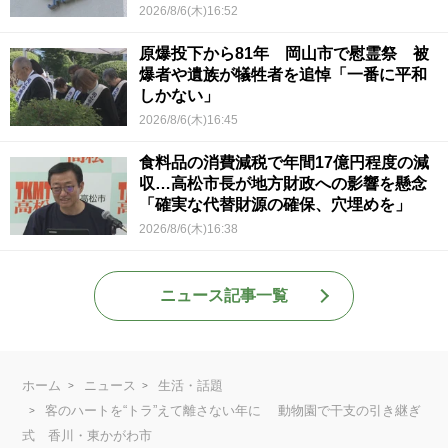
2026/8/6(木)16:52
原爆投下から81年 岡山市で慰霊祭 被
爆者や遺族が犠牲者を追悼「一番に平和
しかない」
2026/8/6(木)16:45
食料品の消費減税で年間17億円程度の減
収…高松市長が地方財政への影響を懸念
「確実な代替財源の確保、穴埋めを」
2026/8/6(木)16:38
ニュース記事一覧
ホーム
ニュース
生活・話題
客のハートを“トラ”えて離さない年に 動物園で干支の引き継ぎ
式 香川・東かがわ市