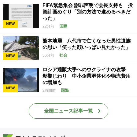
FIFA緊急集会 謝罪声明で会長支持も 投
資計画めぐり「別の方法で進めるべきだ
った」
NEW
国際
22分前
熊本地震 八代市で亡くなった男性遺族
の思い「笑った顔いっぱい見たかった」
社会
36分前
NEW
ロシア通販大手へのウクライナの攻撃
影響じわり 中小企業弱体化や物流費用
の増加も
NEW
国際
2時間前
全国ニュース記事一覧