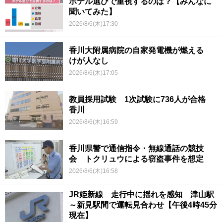
ホテル選びで重視するのは？【みんなに
聞いてみた】
2026/8/6(木)17:30
香川大附属病院の自家発電機が燃える
けが人なし
2026/8/6(木)17:05
教員採用試験 1次試験に736人が合格
香川
2026/8/6(木)16:59
香川県警で通信指令・無線通話の競技
会 トクリュウによる窃盗事件を想定
2026/8/6(木)16:58
JR姫新線 走行中に揺れを感知 津山駅
～新見駅間で運転見合わせ【午後4時45分
現在】