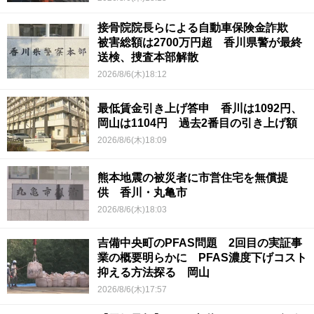
接骨院院長らによる自動車保険金詐欺
被害総額は2700万円超 香川県警が最終
送検、捜査本部解散
2026/8/6(木)18:12
最低賃金引き上げ答申 香川は1092円、
岡山は1104円 過去2番目の引き上げ額
2026/8/6(木)18:09
熊本地震の被災者に市営住宅を無償提
供 香川・丸亀市
2026/8/6(木)18:03
吉備中央町のPFAS問題 2回目の実証事
業の概要明らかに PFAS濃度下げコスト
抑える方法探る 岡山
2026/8/6(木)17:57