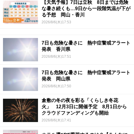
【天気予報】7日は立秋 8日までは危険
な暑さ続くも…9日から一段階気温が下が
る予想 岡山・香川
2026/8/6(木)17:53
7日も危険な暑さに 熱中症警戒アラート
発表 香川県
2026/8/6(木)17:51
7日も危険な暑さに 熱中症警戒アラート
発表 岡山県
2026/8/6(木)17:50
倉敷の冬の夜を彩る「くらしき冬花
火」 12月3日に開催予定 8月1日から
クラウドファンディングも開始
2026/8/6(木)17:41