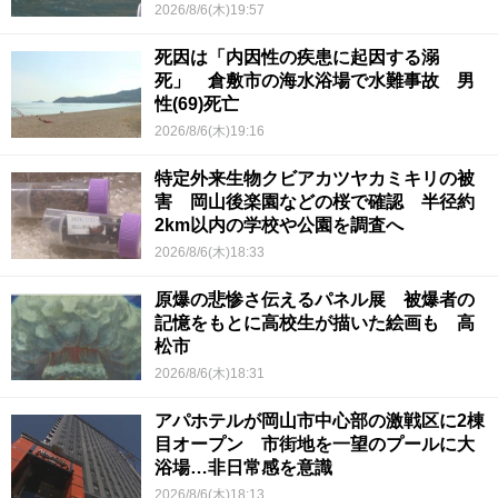
2026/8/6(木)19:57
死因は「内因性の疾患に起因する溺
死」 倉敷市の海水浴場で水難事故 男
性(69)死亡
2026/8/6(木)19:16
特定外来生物クビアカツヤカミキリの被
害 岡山後楽園などの桜で確認 半径約
2km以内の学校や公園を調査へ
2026/8/6(木)18:33
原爆の悲惨さ伝えるパネル展 被爆者の
記憶をもとに高校生が描いた絵画も 高
松市
2026/8/6(木)18:31
アパホテルが岡山市中心部の激戦区に2棟
目オープン 市街地を一望のプールに大
浴場…非日常感を意識
2026/8/6(木)18:13