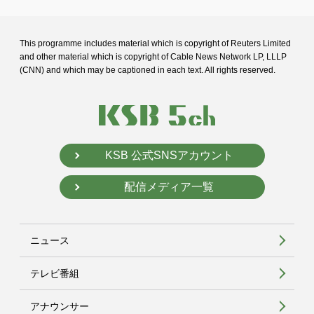
This programme includes material which is copyright of Reuters Limited
and
other material which is copyright of Cable News Network LP, LLLP
(CNN) and
which may be captioned in each text. All rights reserved.
KSB 公式SNSアカウント
配信メディア一覧
ニュース
テレビ番組
アナウンサー