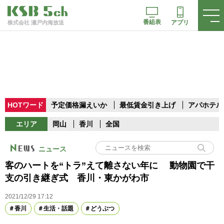
番組表
アプリ
株式会社 瀬戸内海放送
HOTワード
予定価格漏えいか
最低賃金引き上げ
アパホテル
エリア
岡山
香川
全国
ニュース
客のハートを“トラ”えて離さない年に 動物園で干
支の引き継ぎ式 香川・東かがわ市
2021/12/29 17:12
香川
生活・話題
どうぶつ