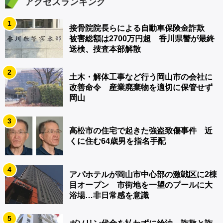
アクセスランキング
1
接骨院院長らによる自動車保険金詐欺
被害総額は2700万円超 香川県警が最終
送検、捜査本部解散
2
土木・解体工事など行う岡山市の会社に
改善命令 産業廃棄物を適切に保管せず
岡山
3
高松市の住宅で起きた強盗致傷事件 近
くに住む64歳男を指名手配
4
アパホテルが岡山市中心部の激戦区に2棟
目オープン 市街地を一望のプールに大
浴場…非日常感を意識
5