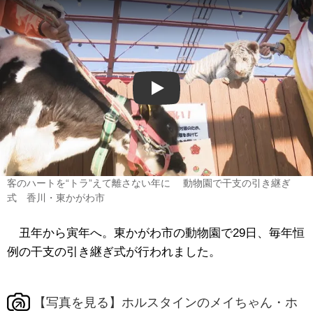
Play
客のハートを“トラ”えて離さない年に 動物園で干支の引き継ぎ
式 香川・東かがわ市
丑年から寅年へ。東かがわ市の動物園で29日、毎年恒
例の干支の引き継ぎ式が行われました。
【写真を見る】ホルスタインのメイちゃん・ホ