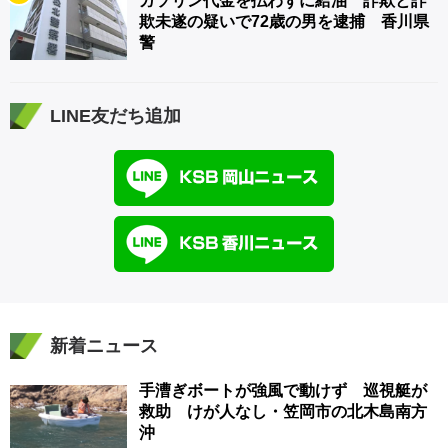
ガソリン代金を払わずに給油 詐欺と詐
欺未遂の疑いで72歳の男を逮捕 香川県
警
LINE友だち追加
新着ニュース
手漕ぎボートが強風で動けず 巡視艇が
救助 けが人なし・笠岡市の北木島南方
沖