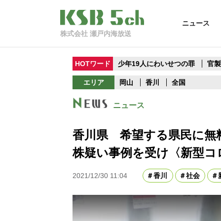
ニュース
株式会社 瀬戸内海放送
HOTワード
少年19人にわいせつの罪
官
エリア
岡山
香川
全国
ニュース
香川県 希望する県民に無
株疑い事例を受け〈新型コ
2021/12/30 11:04
香川
社会