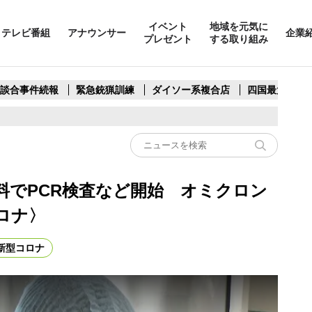
イベント
地域を元気に
テレビ番組
アナウンサー
企業
プレゼント
する取り組み
製談合事件続報
緊急銃猟訓練
ダイソー系複合店
四国最大スリ
料でPCR検査など開始 オミクロン
ロナ〉
新型コロナ