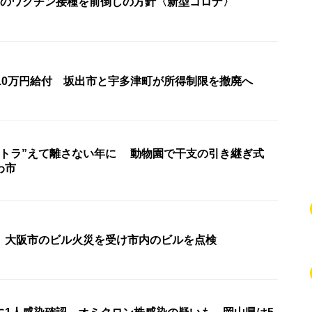
目のワクチン接種を前倒しの方針〈新型コロナ〉
の10万円給付 坂出市と宇多津町が所得制限を撤廃へ
“トラ”えて離さない年に 動物園で干支の引き継ぎ式
わ市
 大阪市のビル火災を受け市内のビルを点検