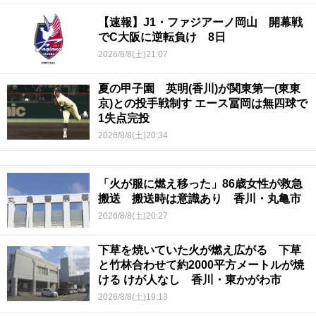
【速報】J1・ファジアーノ岡山 開幕戦
でC大阪に逆転負け 8日
2026/8/8(土)21:07
夏の甲子園 英明(香川)が関東第一(東東
京)との投手戦制す エース冨岡は無四球で
1失点完投
2026/8/8(土)20:34
「火が服に燃え移った」86歳女性が救急
搬送 搬送時は意識あり 香川・丸亀市
2026/8/8(土)20:27
下草を焼いていた火が燃え広がる 下草
と竹林合わせて約2000平方メートルが焼
ける けが人なし 香川・東かがわ市
2026/8/8(土)19:13