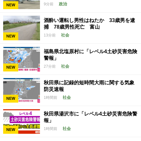
政治
9分前
NEW
酒酔い運転し男性はねたか 33歳男を逮
捕 78歳男性死亡 富山
社会
13分前
NEW
福島県北塩原村に「レベル4土砂災害危険
警報」
社会
27分前
NEW
秋田県に記録的短時間大雨に関する気象
防災速報
社会
1時間前
NEW
秋田県湯沢市に「レベル4土砂災害危険警
報」
社会
1時間前
NEW