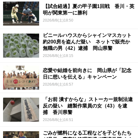
【試合経過】夏の甲子園1回戦 香川・英
明が関東第一に勝利
2026/8/8(土)18:50
ビニールハウスからシャインマスカット
約200房を盗んだ疑い ネットで販売か
無職の男（42）逮捕 岡山県警
2026/8/8(土)18:15
恋愛や結婚を前向きに 岡山県が「記念
日に想いを伝える」キャンペーン
2026/8/8(土)16:57
「お前 潰すからな」ストーカー規制法違
反の疑い 縫製作業員の女（43）を逮
捕 香川県警
2026/8/8(土)16:51
ごみが燃料になる工程などを子どもたち