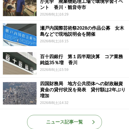
が見学 廃棄物処理工場で環境学習イベ
ント 香川・観音寺市
2026/8/8(土)16:29
瀬戸内国際芸術祭2028の作品公募 女木
島などで現地説明会を開催
2026/8/8(土)16:15
百十四銀行 第１四半期決算 コア業務
純益35％増 香川
2026/8/8(土)15:59
四国財務局 地方公共団体への財政融資
資金の貸付状況を発表 貸付額は2年ぶり
増加
2026/8/8(土)14:32
ニュース記事一覧