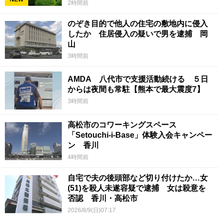
2時間前
のぞき目的で他人の住宅の敷地内に侵入
したか 住居侵入の疑いで男を逮捕 岡
山
3時間前
AMDA 八代市で支援活動続ける ５日
からは夜間も常駐【熊本で最大震度7】
3時間前
高松市のコワーキングスペース
「Setouchi-i-Base」体験入会キャンペー
ン 香川
4時間前
自宅で夫の後頭部など切り付けたか…女
(51)を殺人未遂容疑で逮捕 女は殺意を
否認 香川・高松市
2026/8/9(日)07:17