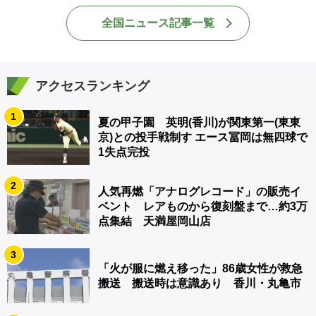
全国ニュース記事一覧
アクセスランキング
1
夏の甲子園 英明(香川)が関東第一(東東
京)との投手戦制す エース冨岡は無四球で
1失点完投
2
人気再燃「アナログレコード」の販売イ
ベント レアものから復刻盤まで…約3万
点集結 天満屋岡山店
3
「火が服に燃え移った」86歳女性が救急
搬送 搬送時は意識あり 香川・丸亀市