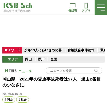
番組表
アプリ
株式会社 瀬戸内海放送
HOTワード
少年19人にわいせつの罪
官製談合事件続報
緊急
エリア
岡山
香川
全国
ニュース
岡山県 2021年の交通事故死者は57人 過去2番目
の少なさに
2022/1/6 16:06
岡山
社会