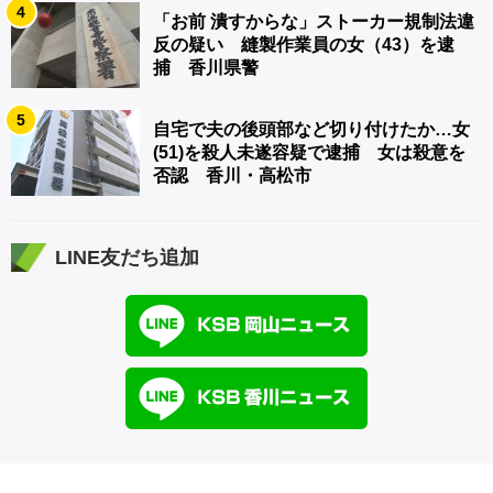
4
「お前 潰すからな」ストーカー規制法違
反の疑い 縫製作業員の女（43）を逮
捕 香川県警
5
自宅で夫の後頭部など切り付けたか…女
(51)を殺人未遂容疑で逮捕 女は殺意を
否認 香川・高松市
LINE友だち追加