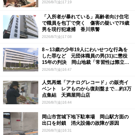
2026/8/7(金)17:19
「入所者が暴れている」高齢者向け住宅
で職員を包丁で突く 傷害の疑いで79歳
男を現行犯逮捕 香川県警
2026/8/7(金)17:08
8～13歳の少年19人にわいせつな行為を
した罪など 元団体職員の男(31)に懲役
15年の判決 岡山地裁「常習性は際立っ
ていて被害結果も非常に重い」
2026/8/7(金)16:47
人気再燃「アナログレコード」の販売イ
ベント レアものから復刻盤まで…約3万
点集結 天満屋岡山店
2026/8/7(金)16:44
岡山市営城下地下駐車場 岡山駅方面の
出口を封鎖 消火設備の故障が原因
2026/8/7(金)16:31