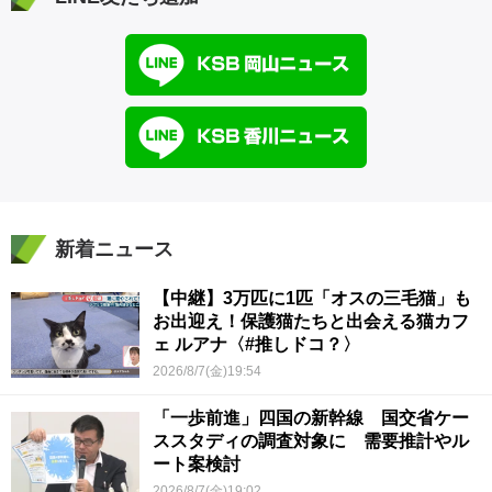
新着ニュース
【中継】3万匹に1匹「オスの三毛猫」も
お出迎え！保護猫たちと出会える猫カフ
ェ ルアナ〈#推しドコ？〉
2026/8/7(金)19:54
「一歩前進」四国の新幹線 国交省ケー
ススタディの調査対象に 需要推計やル
ート案検討
2026/8/7(金)19:02