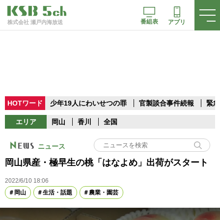
番組表
アプリ
株式会社 瀬戸内海放送
HOTワード
少年19人にわいせつの罪
官製談合事件続報
緊急
エリア
岡山
香川
全国
ニュース
岡山県産・極早生の桃「はなよめ」出荷がスタート
2022/6/10 18:06
岡山
生活・話題
農業・園芸