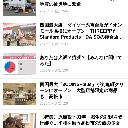
地震の被災地に派遣
2026/8/7(金)17:45
四国最大級！ダイソー系複合店がイオン
モール高松にオープン THREEPPY・
Standard Products・DAISOの複合店は
香川県初
2026/8/7(金)17:32
あなたは犬派？猫派？【みんなに聞いて
みた】
2026/8/7(金)17:30
四国最大「3COINS+plus」が丸亀町グリ
ーンにオープン 大型店舗限定の商品
も 高松市
2026/8/7(金)17:29
【特集】原爆投下81年 戦争の記憶を受
け継ぐ…平和を願う高松市の9歳の少女