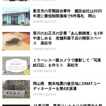
新見市の官製談合事件 建設会社は2025
年度に最低制限価格で6件落札 岡山
2026/8/7(金)18:57
香川のお正月の定番「あん餅雑煮」を1年
中楽しめる 老舗和菓子店の喫茶スペー
ス 高松市
2026/8/7(金)18:45
ミラーレス一眼カメラで撮影して「写真
絵日記」を作ろう 高松市
2026/8/7(金)18:39
岡山県 熊本地震の被災地にDMATコー
ディネーターを第4次派遣
2026/8/7(金)18:31
JA香川県 県産コシヒカリの仮渡金を前