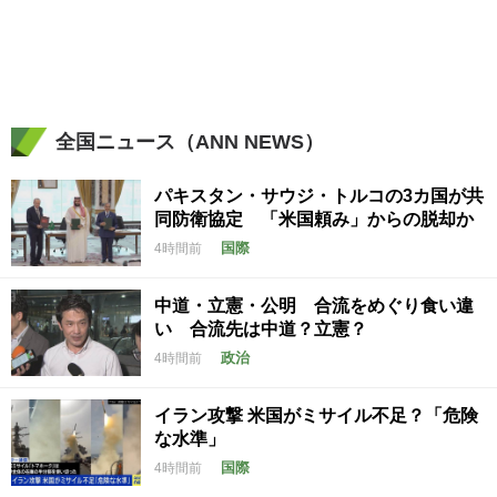
全国ニュース（ANN NEWS）
パキスタン・サウジ・トルコの3カ国が共
同防衛協定 「米国頼み」からの脱却か
国際
4時間前
中道・立憲・公明 合流をめぐり食い違
い 合流先は中道？立憲？
政治
4時間前
イラン攻撃 米国がミサイル不足？「危険
な水準」
国際
4時間前