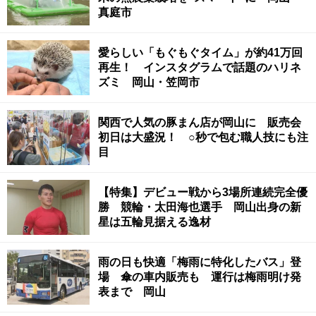
真庭市
愛らしい「もぐもぐタイム」が約41万回
再生！ インスタグラムで話題のハリネ
ズミ 岡山・笠岡市
関西で人気の豚まん店が岡山に 販売会
初日は大盛況！ ○秒で包む職人技にも注
目
【特集】デビュー戦から3場所連続完全優
勝 競輪・太田海也選手 岡山出身の新
星は五輪見据える逸材
雨の日も快適「梅雨に特化したバス」登
場 傘の車内販売も 運行は梅雨明け発
表まで 岡山