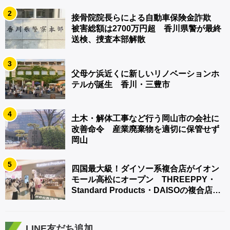
2
接骨院院長らによる自動車保険金詐欺
被害総額は2700万円超 香川県警が最終
送検、捜査本部解散
3
父母ケ浜近くに新しいリノベーションホ
テルが誕生 香川・三豊市
4
土木・解体工事など行う岡山市の会社に
改善命令 産業廃棄物を適切に保管せず
岡山
5
四国最大級！ダイソー系複合店がイオン
モール高松にオープン THREEPPY・
Standard Products・DAISOの複合店は
香川県初
LINE友だち追加