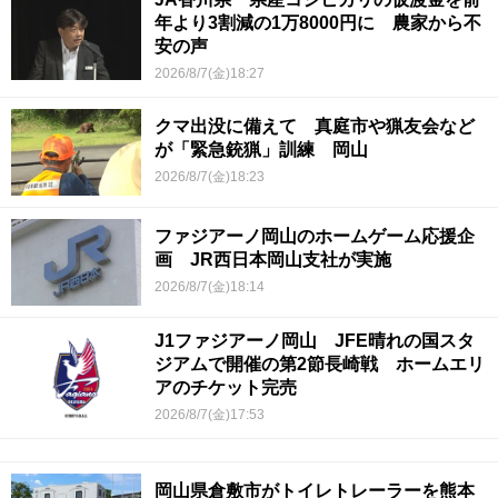
年より3割減の1万8000円に 農家から不
安の声
2026/8/7(金)18:27
クマ出没に備えて 真庭市や猟友会など
が「緊急銃猟」訓練 岡山
2026/8/7(金)18:23
ファジアーノ岡山のホームゲーム応援企
画 JR西日本岡山支社が実施
2026/8/7(金)18:14
J1ファジアーノ岡山 JFE晴れの国スタ
ジアムで開催の第2節長崎戦 ホームエリ
アのチケット完売
2026/8/7(金)17:53
岡山県倉敷市がトイレトレーラーを熊本