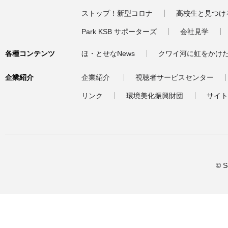
ストップ！新型コロナ
高校生と見つけ
Park KSB サポーターズ
会社見学
各種コンテンツ
ほ・とせなNews
クワイ河に虹をかけ
企業紹介
企業紹介
視聴者サービスセンター
リンク
環境美化振興財団
サイト
© S