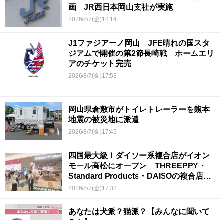
画 JR西日本岡山支社が実施
2026/8/7(金)18:14
J1ファジアーノ岡山 JFE晴れの国スタ
ジアムで開催の第2節長崎戦 ホームエリ
アのチケット完売
2026/8/7(金)17:53
岡山県倉敷市がトイレトレーラーを熊本
地震の被災地に派遣
2026/8/7(金)17:45
四国最大級！ダイソー系複合店がイオン
モール高松にオープン THREEPPY・
Standard Products・DAISOの複合店は
香川県初
2026/8/7(金)17:32
あなたは犬派？猫派？【みんなに聞いて