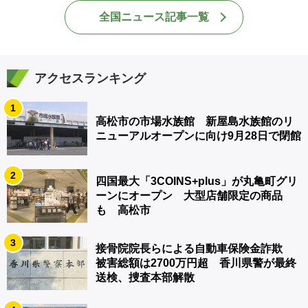
全国ニュース記事一覧
アクセスランキング
1
高松市の市場水族館 新屋島水族館のリ
ニューアルオープンに向け9月28日で閉館
2
四国最大「3COINS+plus」が丸亀町グリ
ーンにオープン 大型店舗限定の商品
も 高松市
3
接骨院院長らによる自動車保険金詐欺
被害総額は2700万円超 香川県警が最終
送検、捜査本部解散