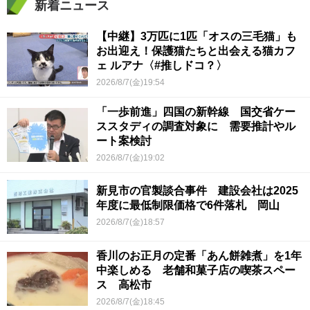
新着ニュース
【中継】3万匹に1匹「オスの三毛猫」も
お出迎え！保護猫たちと出会える猫カフ
ェ ルアナ〈#推しドコ？〉
2026/8/7(金)19:54
「一歩前進」四国の新幹線 国交省ケー
ススタディの調査対象に 需要推計やル
ート案検討
2026/8/7(金)19:02
新見市の官製談合事件 建設会社は2025
年度に最低制限価格で6件落札 岡山
2026/8/7(金)18:57
香川のお正月の定番「あん餅雑煮」を1年
中楽しめる 老舗和菓子店の喫茶スペー
ス 高松市
2026/8/7(金)18:45