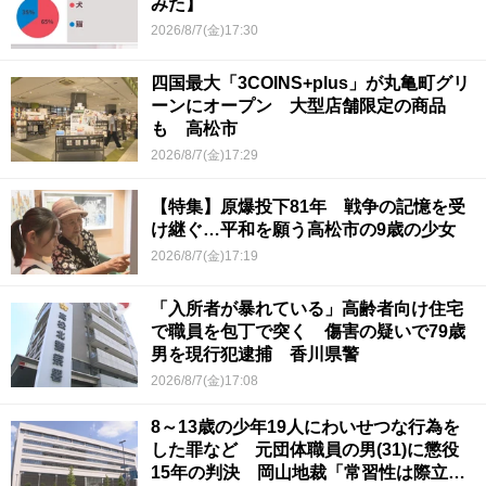
みた】
2026/8/7(金)17:30
四国最大「3COINS+plus」が丸亀町グリ
ーンにオープン 大型店舗限定の商品
も 高松市
2026/8/7(金)17:29
【特集】原爆投下81年 戦争の記憶を受
け継ぐ…平和を願う高松市の9歳の少女
2026/8/7(金)17:19
「入所者が暴れている」高齢者向け住宅
で職員を包丁で突く 傷害の疑いで79歳
男を現行犯逮捕 香川県警
2026/8/7(金)17:08
8～13歳の少年19人にわいせつな行為を
した罪など 元団体職員の男(31)に懲役
15年の判決 岡山地裁「常習性は際立っ