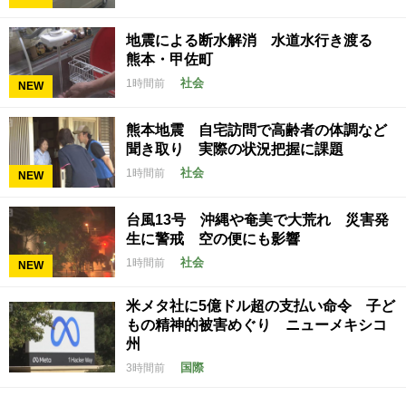
地震による断水解消 水道水行き渡る
熊本・甲佐町
社会
1時間前
NEW
熊本地震 自宅訪問で高齢者の体調など
聞き取り 実際の状況把握に課題
社会
1時間前
NEW
台風13号 沖縄や奄美で大荒れ 災害発
生に警戒 空の便にも影響
社会
1時間前
NEW
米メタ社に5億ドル超の支払い命令 子ど
もの精神的被害めぐり ニューメキシコ
州
国際
3時間前