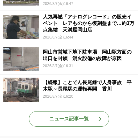
ていて被害結果も非常に重い」
2026/8/7(金)16:47
人気再燃「アナログレコード」の販売イ
ベント レアものから復刻盤まで…約3万
点集結 天満屋岡山店
2026/8/7(金)16:44
岡山市営城下地下駐車場 岡山駅方面の
出口を封鎖 消火設備の故障が原因
2026/8/7(金)16:31
【続報】ことでん長尾線で人身事故 平
木駅～長尾駅の運転再開 香川
2026/8/7(金)16:20
ニュース記事一覧