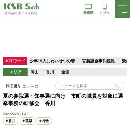
番組表
アプリ
株式会社 瀬戸内海放送
HOTワード
少年19人にわいせつの罪
官製談合事件続報
緊急
エリア
岡山
香川
全国
ニュース
夏の参院選・知事選に向け 市町の職員を対象に選
挙事務の研修会 香川
2022/5/25 11:43
香川
選挙
行政