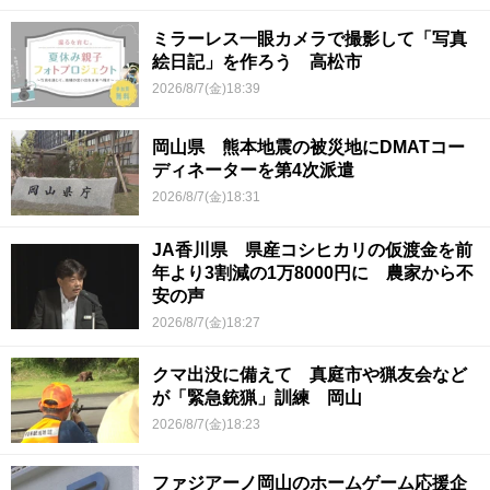
ミラーレス一眼カメラで撮影して「写真
絵日記」を作ろう 高松市
2026/8/7(金)18:39
岡山県 熊本地震の被災地にDMATコー
ディネーターを第4次派遣
2026/8/7(金)18:31
JA香川県 県産コシヒカリの仮渡金を前
年より3割減の1万8000円に 農家から不
安の声
2026/8/7(金)18:27
クマ出没に備えて 真庭市や猟友会など
が「緊急銃猟」訓練 岡山
2026/8/7(金)18:23
ファジアーノ岡山のホームゲーム応援企