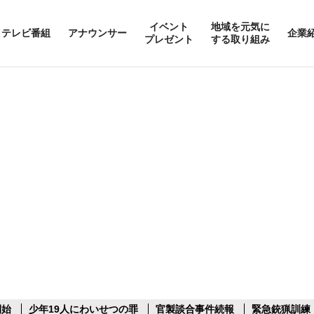
イベント
地域を元気に
テレビ番組
アナウンサー
企業
プレゼント
する取り組み
開始
少年19人にわいせつの罪
官製談合事件続報
緊急銃猟訓練