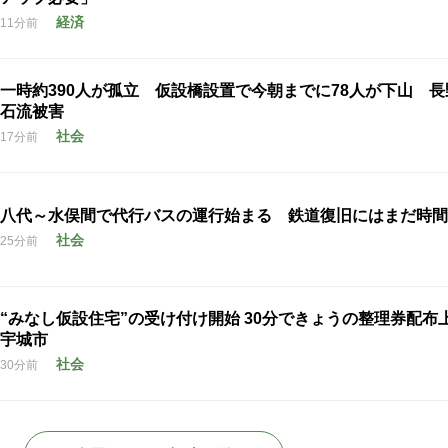
経済
11分前
一時約390人が孤立 仮設橋設置で今朝までに78人が下山 
石流被害
社会
17分前
八代～水俣間で代行バスの運行始まる 鉄道復旧にはまだ時間
社会
25分前
“みなし仮設住宅”の受け付け開始 30分できょうの整理券配
宇城市
社会
30分前