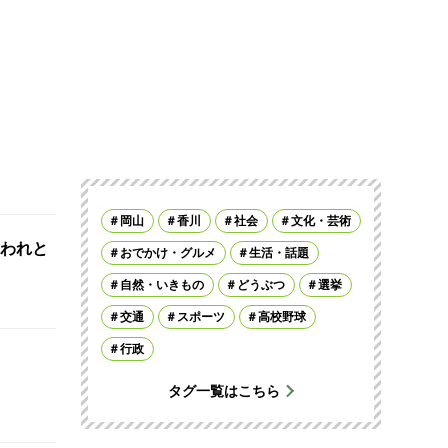
岡山
香川
社会
文化・芸術
われと
おでかけ・グルメ
生活・話題
自然・いきもの
どうぶつ
選挙
交通
スポーツ
高校野球
行政
タグ一覧はこちら