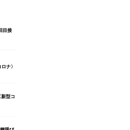
回目接
コロナ〉
〈新型コ
種呼び