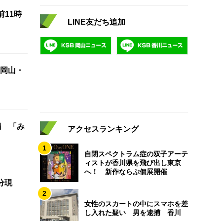
前11時
LINE友だち追加
岡山・
弱 「み
アクセスランキング
1
自閉スペクトラム症の双子アーテ
ィストが香川県を飛び出し東京
へ！ 新作ならぶ個展開催
分現
2
女性のスカートの中にスマホを差
し入れた疑い 男を逮捕 香川