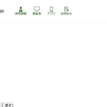
紹介
採用情報
番組表
アプリ
お問合せ
ダイソー系複合店
四国最大スリコ