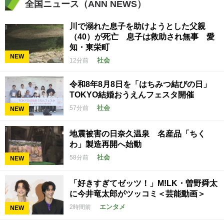
全国ニュース（ANN NEWS）
川で溺れた息子を助けようとした父親
（40）が死亡 息子は救助され無事 愛
知・東栄町
NEW
社会
12分前
令和8年8月8日を「はちみつ結びの日」
TOKYO結婚おうえんフェスタ開催
社会
57分前
NEW
地震被害の日奈久温泉 名産品「ちく
わ」製造再開へ始動
社会
58分前
NEW
「好きすぎてゼッツ！」M!LK・曽野舜太
に今井竜太郎がツッコミ＜芸能動画＞
エンタメ
2時間前
NEW