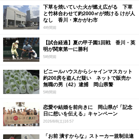
下草を焼いていた火が燃え広がる 下草
と竹林合わせて約2000㎡が焼ける けが人
なし 香川・東かがわ市
4時間前
【試合経過】夏の甲子園1回戦 香川・英
明が関東第一に勝利
5時間前
ビニールハウスからシャインマスカット
約200房を盗んだ疑い ネットで販売か
無職の男（42）逮捕 岡山県警
5時間前
恋愛や結婚を前向きに 岡山県が「記念
日に想いを伝える」キャンペーン
2026/8/8(土)16:57
「お前 潰すからな」ストーカー規制法違