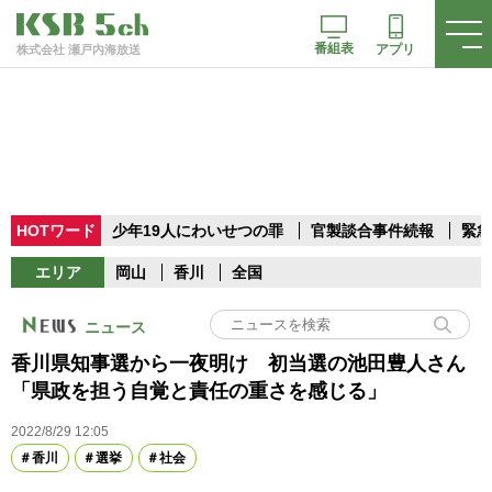
番組表
アプリ
株式会社 瀬戸内海放送
HOTワード
少年19人にわいせつの罪
官製談合事件続報
緊急
エリア
岡山
香川
全国
ニュース
香川県知事選から一夜明け 初当選の池田豊人さん
「県政を担う自覚と責任の重さを感じる」
2022/8/29 12:05
香川
選挙
社会