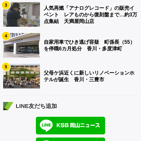
3
人気再燃「アナログレコード」の販売イ
ベント レアものから復刻盤まで…約3万
点集結 天満屋岡山店
4
自家用車でひき逃げ容疑 町係長（55）
を停職6カ月処分 香川・多度津町
5
父母ケ浜近くに新しいリノベーションホ
テルが誕生 香川・三豊市
LINE友だち追加