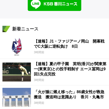
新着ニュース
【速報】J1・ファジアーノ岡山 開幕戦
でC大阪に逆転負け 8日
3時間前
【速報】夏の甲子園 英明(香川)が関東第
一(東東京)との投手戦制す エース冨岡は9
回1失点完投
3時間前
「火が服に燃え移った」86歳女性が救急
搬送 搬送時は意識あり 香川・丸亀市
3時間前