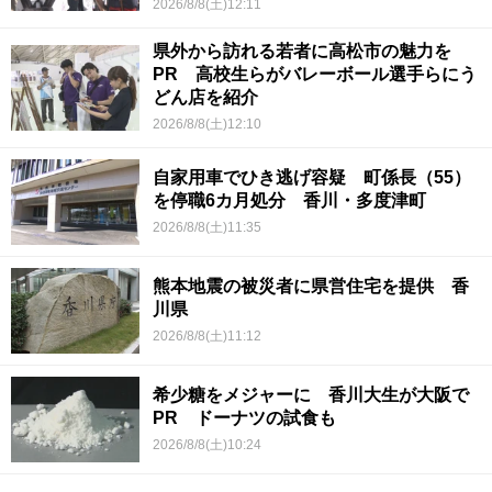
2026/8/8(土)12:11
県外から訪れる若者に高松市の魅力を
PR 高校生らがバレーボール選手らにう
どん店を紹介
2026/8/8(土)12:10
自家用車でひき逃げ容疑 町係長（55）
を停職6カ月処分 香川・多度津町
2026/8/8(土)11:35
熊本地震の被災者に県営住宅を提供 香
川県
2026/8/8(土)11:12
希少糖をメジャーに 香川大生が大阪で
PR ドーナツの試食も
2026/8/8(土)10:24