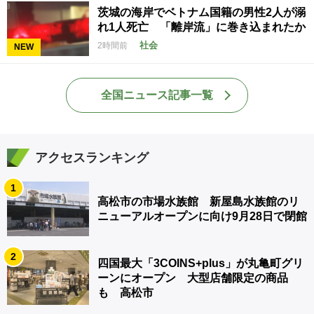
茨城の海岸でベトナム国籍の男性2人が溺
れ1人死亡 「離岸流」に巻き込まれたか
社会
2時間前
NEW
全国ニュース記事一覧
アクセスランキング
1
高松市の市場水族館 新屋島水族館のリ
ニューアルオープンに向け9月28日で閉館
2
四国最大「3COINS+plus」が丸亀町グリ
ーンにオープン 大型店舗限定の商品
も 高松市