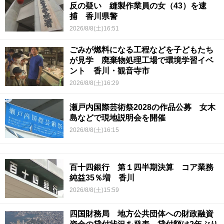
反の疑い 縫製作業員の女（43）を逮
捕 香川県警
2026/8/8(土)16:51
ごみが燃料になる工程などを子どもたち
が見学 廃棄物処理工場で環境学習イベ
ント 香川・観音寺市
2026/8/8(土)16:29
瀬戸内国際芸術祭2028の作品公募 女木
島などで現地説明会を開催
2026/8/8(土)16:15
百十四銀行 第１四半期決算 コア業務
純益35％増 香川
2026/8/8(土)15:59
四国財務局 地方公共団体への財政融資