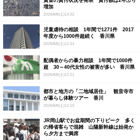
資金の貸付状況を発表 貸付額は2年ぶり
増加
2026/8/8(土)14:32
児童虐待の相談 1年間で1271件 2017
年度から1000件超続く 香川県
2026/8/8(土)12:31
配偶者からの暴力相談 1年間で1000件
超 30～40代女性の被害が多い 香川県
2026/8/8(土)12:21
都市と地方の「二地域居住」 観音寺市
が暮らし体験ツアー 香川
2026/8/8(土)12:15
JR岡山駅でお盆期間の下りピーク 多く
の帰省客らで混雑 山陽新幹線は始発か
ら夕方まで満席