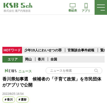
番組表
アプリ
株式会社 瀬戸内海放送
HOTワード
少年19人にわいせつの罪
官製談合事件続報
緊急
エリア
岡山
香川
全国
ニュース
香川県知事選 候補者の「子育て政策」を市民団体
がアプリで公開
2022/8/25 16:54
香川
選挙