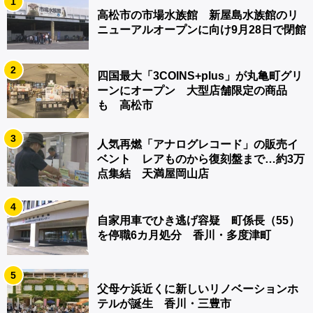
1
高松市の市場水族館 新屋島水族館のリ
ニューアルオープンに向け9月28日で閉館
2
四国最大「3COINS+plus」が丸亀町グリ
ーンにオープン 大型店舗限定の商品
も 高松市
3
人気再燃「アナログレコード」の販売イ
ベント レアものから復刻盤まで…約3万
点集結 天満屋岡山店
4
自家用車でひき逃げ容疑 町係長（55）
を停職6カ月処分 香川・多度津町
5
父母ケ浜近くに新しいリノベーションホ
テルが誕生 香川・三豊市