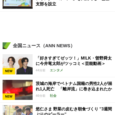
支部を設立
全国ニュース（ANN NEWS）
「好きすぎてゼッツ！」M!LK・曽野舜太
に今井竜太郎がツッコミ＜芸能動画＞
エンタメ
44分前
NEW
茨城の海岸でベトナム国籍の男性2人が溺
れ1人死亡 「離岸流」に巻き込まれたか
社会
46分前
NEW
悠仁さま 野菜の皮むき朝食づくり “3週間
ぶりのピーラー”