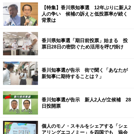
【特集】香川県知事選 12年ぶりに新人2
人の争い 候補の訴えと低投票率が続く
背景は
香川県知事選「期日前投票」始まる 投
票日28日の密防ぐため活用を呼び掛け
香川知事選が告示 街で聞く「あなたが
新知事に期待することは？」
香川知事選が告示 新人2人が立候補 28
日投開票
個人のモノ・スキルをシェアする「シェ
アリングエコノミー」を四国でも 協会