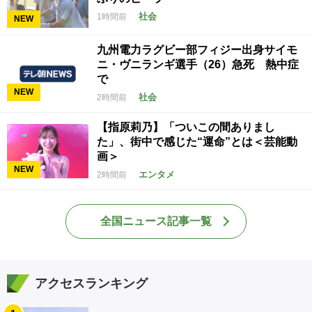
社会
1時間前
NEW
九州電力ラグビー部フィジー出身サイモ
ニ・ヴニランギ選手（26）急死 熱中症
で
NEW
社会
2時間前
【指原莉乃】「ついこの間ありまし
た」、街中で感じた“運命”とは＜芸能動
画＞
NEW
エンタメ
2時間前
全国ニュース記事一覧
アクセスランキング