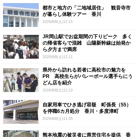
都市と地方の「二地域居住」 観音寺市
が暮らし体験ツアー 香川
2026/8/8(土)12:15
JR岡山駅でお盆期間の下りピーク 多く
の帰省客らで混雑 山陽新幹線は始発か
ら夕方まで満席
2026/8/8(土)12:11
県外から訪れる若者に高松市の魅力を
PR 高校生らがバレーボール選手らにう
どん店を紹介
2026/8/8(土)12:10
自家用車でひき逃げ容疑 町係長（55）
を停職6カ月処分 香川・多度津町
2026/8/8(土)11:35
熊本地震の被災者に県営住宅を提供 香