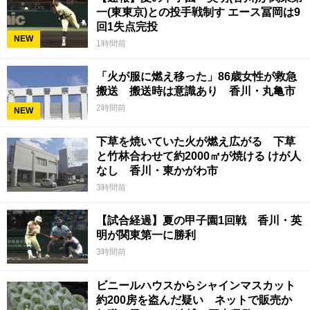
一(東東京)との投手戦制す エース冨岡は9
回1失点完投
NEW
1時間前
「火が服に燃え移った」86歳女性が救急
搬送 搬送時は意識あり 香川・丸亀市
2時間前
NEW
下草を焼いていた火が燃え広がる 下草
と竹林合わせて約2000㎡が焼ける けが人
なし 香川・東かがわ市
3時間前
【試合経過】夏の甲子園1回戦 香川・英
明が関東第一に勝利
3時間前
ビニールハウスからシャインマスカット
約200房を盗んだ疑い ネットで販売か