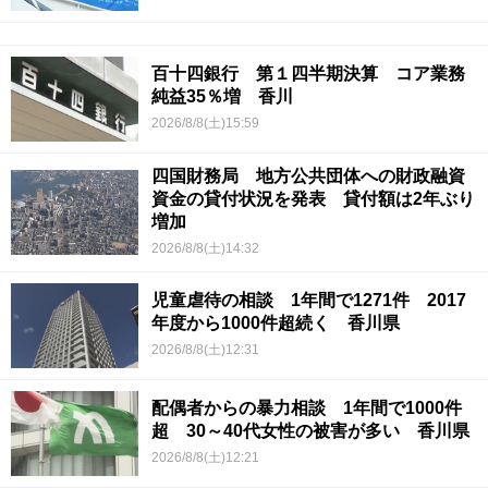
百十四銀行 第１四半期決算 コア業務
純益35％増 香川
2026/8/8(土)15:59
四国財務局 地方公共団体への財政融資
資金の貸付状況を発表 貸付額は2年ぶり
増加
2026/8/8(土)14:32
児童虐待の相談 1年間で1271件 2017
年度から1000件超続く 香川県
2026/8/8(土)12:31
配偶者からの暴力相談 1年間で1000件
超 30～40代女性の被害が多い 香川県
2026/8/8(土)12:21