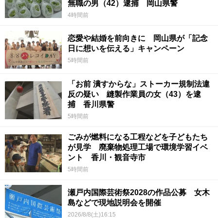
無職の男（42）逮捕 岡山県警
4時間前
恋愛や結婚を前向きに 岡山県が「記念
日に想いを伝える」キャンペーン
5時間前
「お前 潰すからな」ストーカー規制法違
反の疑い 縫製作業員の女（43）を逮
捕 香川県警
5時間前
ごみが燃料になる工程などを子どもたち
が見学 廃棄物処理工場で環境学習イベ
ント 香川・観音寺市
5時間前
瀬戸内国際芸術祭2028の作品公募 女木
島などで現地説明会を開催
2026/8/8(土)16:15