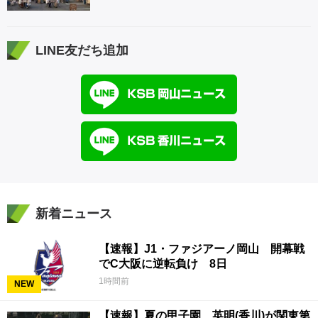
LINE友だち追加
新着ニュース
【速報】J1・ファジアーノ岡山 開幕戦
でC大阪に逆転負け 8日
1時間前
NEW
【速報】夏の甲子園 英明(香川)が関東第