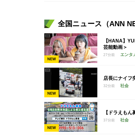
全国ニュース（ANN N
【HANA】Y
芸能動画＞
エンタ
27分前
NEW
店長にナイフ
社会
32分前
NEW
【ドラえもん
社会
37分前
NEW