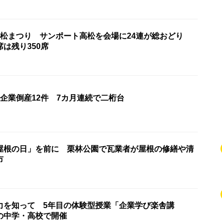
高松まつり サンポート高松を会場に24連が総おどり
席は残り350席
企業倒産12件 7カ月連続で二桁台
屋根の日」を前に 栗林公園で瓦業者が屋根の修繕や清
市
力を知って 5年目の体験型授業「企業学び楽舎講
の中学・高校で開催