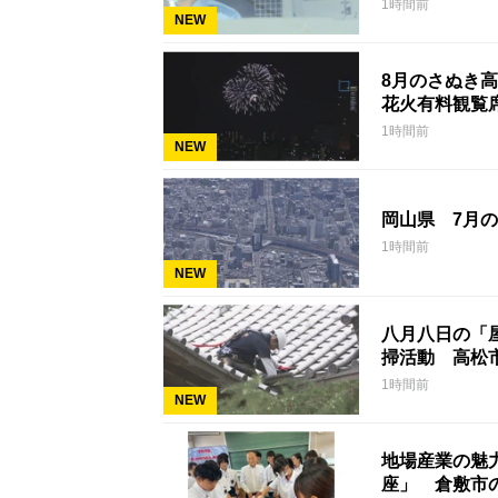
1時間前
NEW
8月のさぬき
花火有料観覧
1時間前
NEW
岡山県 7月の
1時間前
NEW
八月八日の「
掃活動 高松
1時間前
NEW
地場産業の魅
座」 倉敷市