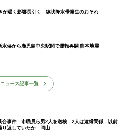
動きが遅く影響長引く 線状降水帯発生のおそれ
新水俣から鹿児島中央駅間で運転再開 熊本地震
国ニュース記事一覧
談合事件 市職員ら男2人を送検 2人は遠縁関係…以前
繰り返していたか 岡山