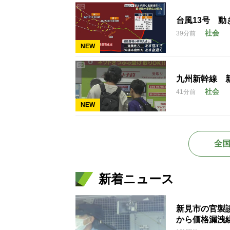
台風13号 
社会
39分前
NEW
九州新幹線 
社会
41分前
NEW
全
新着ニュース
新見市の官製
から価格漏洩