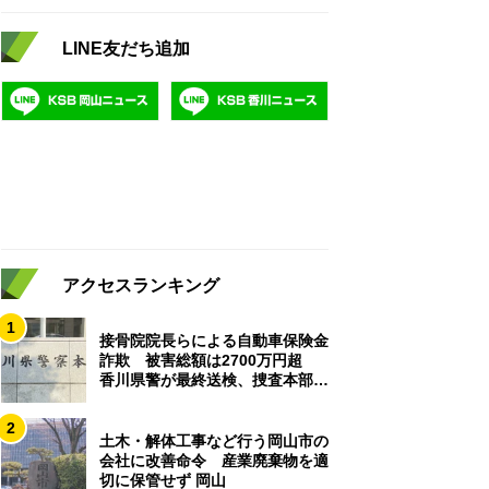
LINE友だち追加
アクセスランキング
1
接骨院院長らによる自動車保険金
詐欺 被害総額は2700万円超
香川県警が最終送検、捜査本部解
散
2
土木・解体工事など行う岡山市の
会社に改善命令 産業廃棄物を適
切に保管せず 岡山