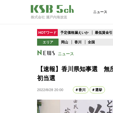
ニュース
株式会社 瀬戸内海放送
HOTワード
予定価格漏えいか
最低賃金引
エリア
岡山
香川
全国
ニュース
【速報】香川県知事選 無
初当選
2022/8/28 20:00
香川
選挙