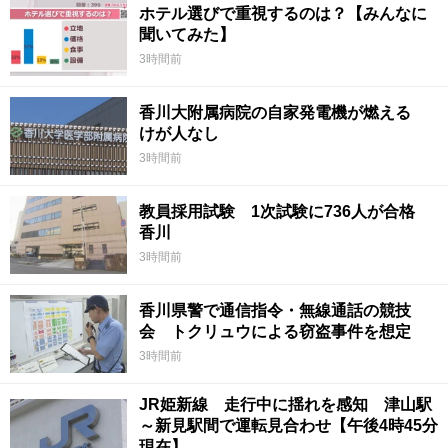
ホテル選びで重視するのは？【みんなに
聞いてみた】
3時間前
香川大附属病院の自家発電機が燃える
けが人なし
3時間前
教員採用試験 1次試験に736人が合格
香川
3時間前
香川県警で通信指令・無線通話の競技
会 トクリュウによる窃盗事件を想定
3時間前
JR姫新線 走行中に揺れを感知 津山駅
～新見駅間で運転見合わせ【午後4時45分
現在】