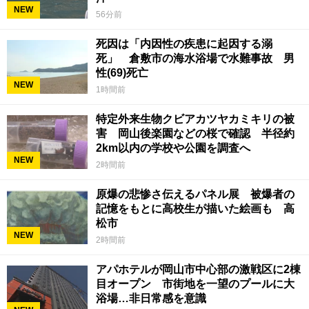
NEW
56分前
死因は「内因性の疾患に起因する溺
死」 倉敷市の海水浴場で水難事故 男
性(69)死亡
NEW
1時間前
特定外来生物クビアカツヤカミキリの被
害 岡山後楽園などの桜で確認 半径約
2km以内の学校や公園を調査へ
NEW
2時間前
原爆の悲惨さ伝えるパネル展 被爆者の
記憶をもとに高校生が描いた絵画も 高
松市
NEW
2時間前
アパホテルが岡山市中心部の激戦区に2棟
目オープン 市街地を一望のプールに大
浴場…非日常感を意識