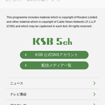
This programme includes material which is copyright of Reuters Limited
and
other material which is copyright of Cable News Network LP, LLLP
(CNN) and
which may be captioned in each text. All rights reserved.
KSB 公式SNSアカウント
配信メディア一覧
ニュース
テレビ番組