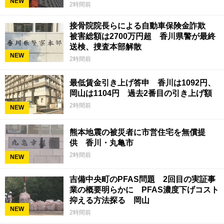
NEW
2時間前
接骨院院長らによる自動車保険金詐欺
被害総額は2700万円超 香川県警が最終
送検、捜査本部解散
NEW
2時間前
最低賃金引き上げ答申 香川は1092円、
岡山は1104円 過去2番目の引き上げ額
2時間前
NEW
熊本地震の被災者に市営住宅を無償提
供 香川・丸亀市
2時間前
NEW
吉備中央町のPFAS問題 2回目の実証事
業の概要明らかに PFAS濃度下げコスト
抑える方法探る 岡山
NEW
2時間前