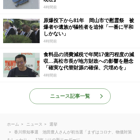
4時間前
原爆投下から81年 岡山市で慰霊祭 被
爆者や遺族が犠牲者を追悼「一番に平和
しかない」
4時間前
食料品の消費減税で年間17億円程度の減
収…高松市長が地方財政への影響を懸念
「確実な代替財源の確保、穴埋めを」
4時間前
ニュース記事一覧
ホーム
ニュース
選挙
香川県知事選 池田豊人さんが初当選「まずはコロナ、物価対策
をしっかり」 12年ぶりの新リーダーに