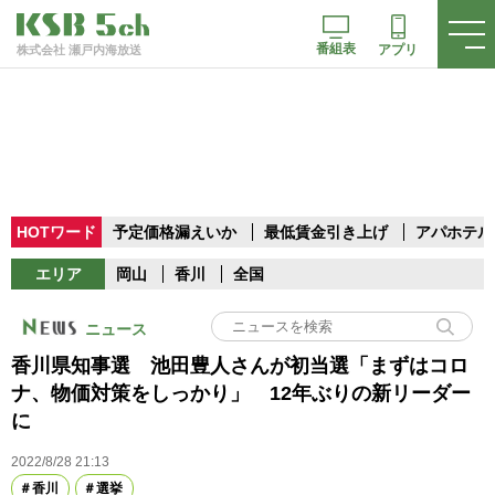
番組表
アプリ
株式会社 瀬戸内海放送
HOTワード
予定価格漏えいか
最低賃金引き上げ
アパホテル
エリア
岡山
香川
全国
ニュース
香川県知事選 池田豊人さんが初当選「まずはコロ
ナ、物価対策をしっかり」 12年ぶりの新リーダー
に
2022/8/28 21:13
香川
選挙