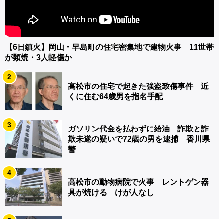
【6日鎮火】岡山・早島町の住宅密集地で建物火事 11世帯
が類焼・3人軽傷か
2
高松市の住宅で起きた強盗致傷事件 近
くに住む64歳男を指名手配
3
ガソリン代金を払わずに給油 詐欺と詐
欺未遂の疑いで72歳の男を逮捕 香川県
警
4
高松市の動物病院で火事 レントゲン器
具が焼ける けが人なし