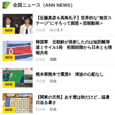
全国ニュース（ANN NEWS）
【近藤真彦＆高島礼子】世界的な“無言ス
テージ”にそろって困惑＜芸能動画＞
エンタメ
42分前
NEW
韓国軍 北朝鮮が発射したのは短距離弾
道ミサイル1発 初期段階から日本とも情
報共有
NEW
国際
47分前
熊本県熊本で震度4 津波の心配なし
社会
49分前
NEW
【関東の天気】あす暦は秋だけど…猛暑
日迫る暑さ
社会
51分前
NEW