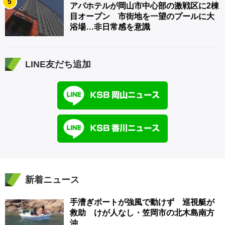
5
アパホテルが岡山市中心部の激戦区に2棟
目オープン 市街地を一望のプールに大
浴場…非日常感を意識
LINE友だち追加
新着ニュース
手漕ぎボートが強風で動けず 巡視艇が
救助 けが人なし・笠岡市の北木島南方
沖