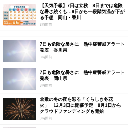
【天気予報】7日は立秋 8日までは危険
な暑さ続くも…9日から一段階気温が下が
る予想 岡山・香川
3時間前
7日も危険な暑さに 熱中症警戒アラート
発表 香川県
3時間前
7日も危険な暑さに 熱中症警戒アラート
発表 岡山県
3時間前
倉敷の冬の夜を彩る「くらしき冬花
火」 12月3日に開催予定 8月1日から
クラウドファンディングも開始
3時間前